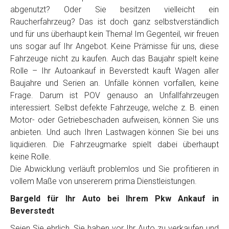
Telefon
*
abgenutzt? Oder Sie besitzen vielleicht ein
Raucherfahrzeug? Das ist doch ganz selbstverständlich
und für uns überhaupt kein Thema! Im Gegenteil, wir freuen
Email
uns sogar auf Ihr Angebot. Keine Prämisse für uns, diese
Fahrzeuge nicht zu kaufen. Auch das Baujahr spielt keine
Rolle – Ihr Autoankauf in Beverstedt kauft Wagen aller
PLZ und Ort
Baujahre und Serien an. Unfälle können vorfallen, keine
Frage. Darum ist POV genauso an Unfallfahrzeugen
Foto Nr. 1
interessiert. Selbst defekte Fahrzeuge, welche z. B. einen
Motor- oder Getriebeschaden aufweisen, können Sie uns
anbieten. Und auch Ihren Lastwagen können Sie bei uns
Foto Nr. 2
liquidieren. Die Fahrzeugmarke spielt dabei überhaupt
keine Rolle.
Die Abwicklung verläuft problemlos und Sie profitieren in
vollem Maße von unsererem prima Dienstleistungen.
Foto Nr. 3
Bargeld für Ihr Auto bei Ihrem Pkw Ankauf in
Beverstedt
Sonstiges
Seien Sie ehrlich, Sie haben vor Ihr Auto zu verkaufen und