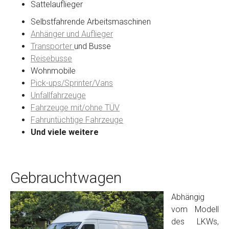
Sattelauflieger
Selbstfahrende Arbeitsmaschinen
Anhänger und Auflieger
Transporter
und Busse
Reisebusse
Wohnmobile
Pick-ups/Sprinter/Vans
Unfallfahrzeuge
Fahrzeuge mit/ohne TÜV
Fahruntüchtige Fahrzeuge
Und viele weitere
Gebrauchtwagen
Abhängig
vom Modell
des LKWs,