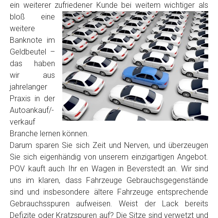
ein weiterer zufriedener Kunde
bei weitem wichtiger als
Model
*
bloß eine
weitere
Baujahr
Banknote im
Geldbeutel –
das haben
Getriebe
wir aus
jahrelanger
Praxis in der
Bekannte Schäden
Autoankauf/-
verkauf
Kilometerstand
Branche lernen können.
Darum sparen Sie sich Zeit und Nerven, und überzeugen
Sie sich eigenhändig von unserem einzigartigen Angebot.
Preisvorstellung
POV kauft auch Ihr en Wagen in Beverstedt an. Wir sind
uns im klaren, dass Fahrzeuge Gebrauchsgegenstände
sind und insbesondere ältere Fahrzeuge entsprechende
Name
*
Gebrauchsspuren aufweisen. Weist der Lack bereits
Defizite oder Kratzspuren auf? Die Sitze sind verwetzt und