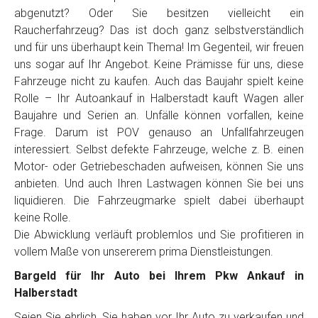
Telefon
*
abgenutzt? Oder Sie besitzen vielleicht ein
Raucherfahrzeug? Das ist doch ganz selbstverständlich
und für uns überhaupt kein Thema! Im Gegenteil, wir freuen
Email
uns sogar auf Ihr Angebot. Keine Prämisse für uns, diese
Fahrzeuge nicht zu kaufen. Auch das Baujahr spielt keine
Rolle – Ihr Autoankauf in Halberstadt kauft Wagen aller
PLZ und Ort
Baujahre und Serien an. Unfälle können vorfallen, keine
Frage. Darum ist POV genauso an Unfallfahrzeugen
Foto Nr. 1
interessiert. Selbst defekte Fahrzeuge, welche z. B. einen
Motor- oder Getriebeschaden aufweisen, können Sie uns
anbieten. Und auch Ihren Lastwagen können Sie bei uns
Foto Nr. 2
liquidieren. Die Fahrzeugmarke spielt dabei überhaupt
keine Rolle.
Die Abwicklung verläuft problemlos und Sie profitieren in
vollem Maße von unsererem prima Dienstleistungen.
Foto Nr. 3
Bargeld für Ihr Auto bei Ihrem Pkw Ankauf in
Halberstadt
Sonstiges
Seien Sie ehrlich, Sie haben vor Ihr Auto zu verkaufen und