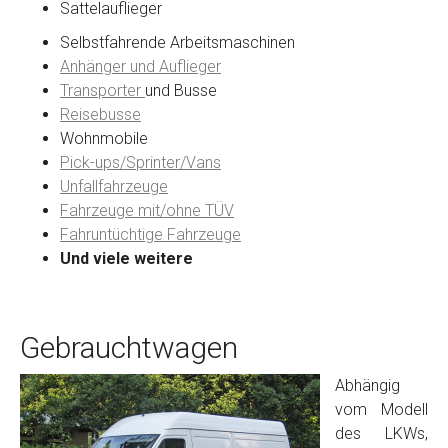
Sattelauflieger
Selbstfahrende Arbeitsmaschinen
Anhänger und Auflieger
Transporter
und Busse
Reisebusse
Wohnmobile
Pick-ups/Sprinter/Vans
Unfallfahrzeuge
Fahrzeuge mit/ohne TÜV
Fahruntüchtige Fahrzeuge
Und viele weitere
Gebrauchtwagen
Abhängig
vom Modell
des LKWs,