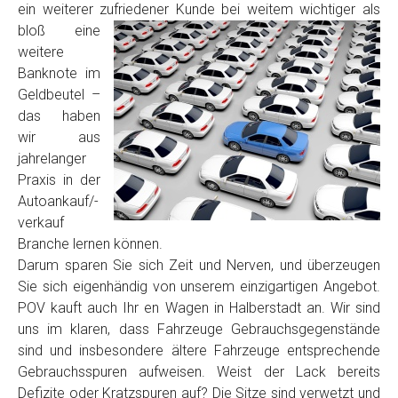
ein weiterer zufriedener Kunde
bei weitem wichtiger als
Model
*
bloß eine
weitere
Baujahr
Banknote im
Geldbeutel –
das haben
Getriebe
wir aus
jahrelanger
Praxis in der
Bekannte Schäden
Autoankauf/-
verkauf
Kilometerstand
Branche lernen können.
Darum sparen Sie sich Zeit und Nerven, und überzeugen
Sie sich eigenhändig von unserem einzigartigen Angebot.
Preisvorstellung
POV kauft auch Ihr en Wagen in Halberstadt an. Wir sind
uns im klaren, dass Fahrzeuge Gebrauchsgegenstände
sind und insbesondere ältere Fahrzeuge entsprechende
Name
*
Gebrauchsspuren aufweisen. Weist der Lack bereits
Defizite oder Kratzspuren auf? Die Sitze sind verwetzt und