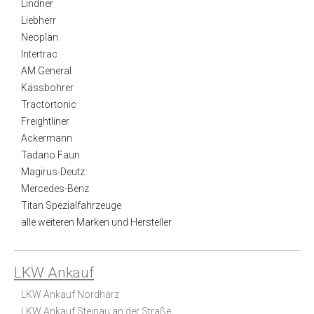
Lindner
Liebherr
Neoplan
Intertrac
AM General
Kässbohrer
Tractortonic
Freightliner
Ackermann
Tadano Faun
Magirus-Deutz
Mercedes-Benz
Titan Spezialfahrzeuge
alle weiteren Marken und Hersteller
LKW Ankauf
LKW Ankauf Nordharz
LKW Ankauf Steinau an der Straße