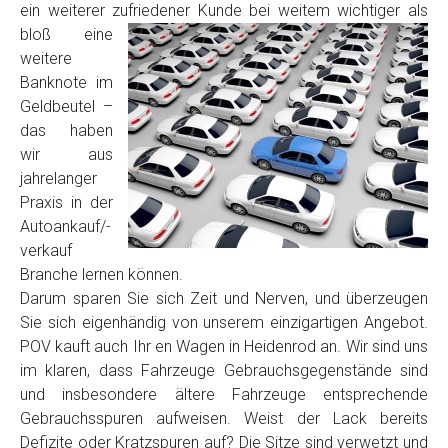
ein weiterer zufriedener Kunde
bei weitem wichtiger als
Model
*
bloß eine
weitere
Baujahr
Banknote im
Geldbeutel –
das haben
Getriebe
wir aus
jahrelanger
Praxis in der
Bekannte Schäden
Autoankauf/-
verkauf
Kilometerstand
Branche lernen können.
Darum sparen Sie sich Zeit und Nerven, und überzeugen
Sie sich eigenhändig von unserem einzigartigen Angebot.
Preisvorstellung
POV kauft auch Ihr en Wagen in Heidenrod an. Wir sind uns
im klaren, dass Fahrzeuge Gebrauchsgegenstände sind
und insbesondere ältere Fahrzeuge entsprechende
Name
*
Gebrauchsspuren aufweisen. Weist der Lack bereits
Defizite oder Kratzspuren auf? Die Sitze sind verwetzt und