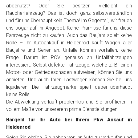
Telefon
*
abgenutzt? Oder Sie besitzen vielleicht ein
Raucherfahrzeug? Das ist doch ganz selbstverständlich
und für uns überhaupt kein Thema! Im Gegenteil, wir freuen
Email
uns sogar auf Ihr Angebot. Keine Prämisse für uns, diese
Fahrzeuge nicht zu kaufen. Auch das Baujahr spielt keine
Rolle – Ihr Autoankauf in Heidenrod kauft Wagen aller
PLZ und Ort
Baujahre und Serien an. Unfälle können vorfallen, keine
Frage. Darum ist POV genauso an Unfallfahrzeugen
Foto Nr. 1
interessiert. Selbst defekte Fahrzeuge, welche z. B. einen
Motor- oder Getriebeschaden aufweisen, können Sie uns
anbieten. Und auch Ihren Lastwagen können Sie bei uns
Foto Nr. 2
liquidieren. Die Fahrzeugmarke spielt dabei überhaupt
keine Rolle.
Die Abwicklung verläuft problemlos und Sie profitieren in
vollem Maße von unsererem prima Dienstleistungen.
Foto Nr. 3
Bargeld für Ihr Auto bei Ihrem Pkw Ankauf in
Heidenrod
Sonstiges
Seien Sie ehrlich, Sie haben vor Ihr Auto zu verkaufen und