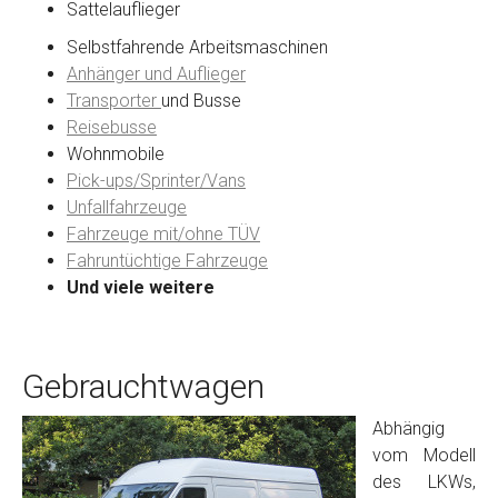
Sattelauflieger
Selbstfahrende Arbeitsmaschinen
Anhänger und Auflieger
Transporter
und Busse
Reisebusse
Wohnmobile
Pick-ups/Sprinter/Vans
Unfallfahrzeuge
Fahrzeuge mit/ohne TÜV
Fahruntüchtige Fahrzeuge
Und viele weitere
Gebrauchtwagen
Abhängig
vom Modell
des LKWs,