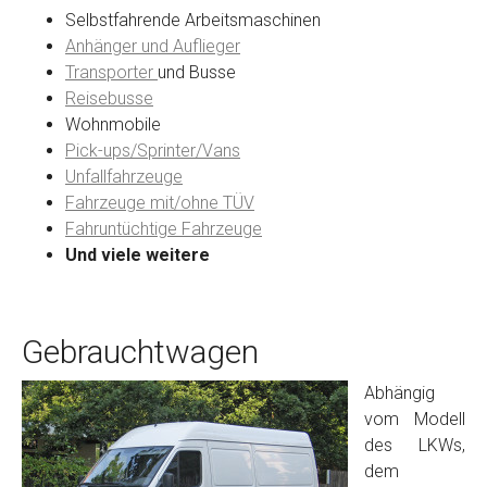
Selbstfahrende Arbeitsmaschinen
Anhänger und Auflieger
Transporter
und Busse
Reisebusse
Wohnmobile
Pick-ups/Sprinter/Vans
Unfallfahrzeuge
Fahrzeuge mit/ohne TÜV
Fahruntüchtige Fahrzeuge
Und viele weitere
Gebrauchtwagen
Abhängig
vom Modell
des LKWs,
dem