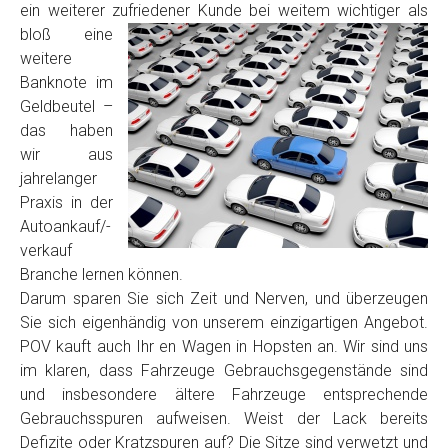
ein weiterer zufriedener Kunde
bei weitem wichtiger als
Model
*
bloß eine
weitere
Baujahr
Banknote im
Geldbeutel –
das haben
Getriebe
wir aus
jahrelanger
Praxis in der
Bekannte Schäden
Autoankauf/-
verkauf
Kilometerstand
Branche lernen können.
Darum sparen Sie sich Zeit und Nerven, und überzeugen
Sie sich eigenhändig von unserem einzigartigen Angebot.
Preisvorstellung
POV kauft auch Ihr en Wagen in Hopsten an. Wir sind uns
im klaren, dass Fahrzeuge Gebrauchsgegenstände sind
und insbesondere ältere Fahrzeuge entsprechende
Name
*
Gebrauchsspuren aufweisen. Weist der Lack bereits
Defizite oder Kratzspuren auf? Die Sitze sind verwetzt und