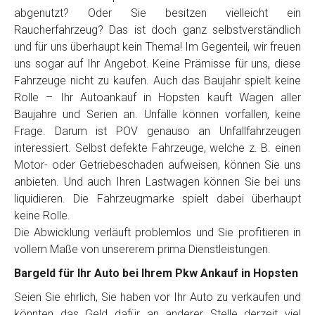
Telefon
*
abgenutzt? Oder Sie besitzen vielleicht ein
Raucherfahrzeug? Das ist doch ganz selbstverständlich
und für uns überhaupt kein Thema! Im Gegenteil, wir freuen
Email
uns sogar auf Ihr Angebot. Keine Prämisse für uns, diese
Fahrzeuge nicht zu kaufen. Auch das Baujahr spielt keine
Rolle – Ihr Autoankauf in Hopsten kauft Wagen aller
PLZ und Ort
Baujahre und Serien an. Unfälle können vorfallen, keine
Frage. Darum ist POV genauso an Unfallfahrzeugen
Foto Nr. 1
interessiert. Selbst defekte Fahrzeuge, welche z. B. einen
Motor- oder Getriebeschaden aufweisen, können Sie uns
anbieten. Und auch Ihren Lastwagen können Sie bei uns
Foto Nr. 2
liquidieren. Die Fahrzeugmarke spielt dabei überhaupt
keine Rolle.
Die Abwicklung verläuft problemlos und Sie profitieren in
vollem Maße von unsererem prima Dienstleistungen.
Foto Nr. 3
Bargeld für Ihr Auto bei Ihrem Pkw Ankauf in Hopsten
Seien Sie ehrlich, Sie haben vor Ihr Auto zu verkaufen und
Sonstiges
könnten das Geld dafür an anderer Stelle derzeit viel