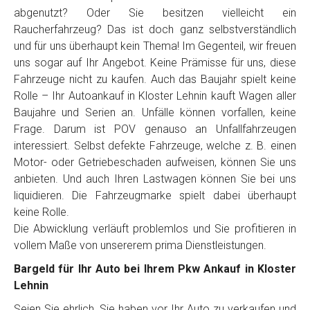
Telefon
*
abgenutzt? Oder Sie besitzen vielleicht ein
Raucherfahrzeug? Das ist doch ganz selbstverständlich
und für uns überhaupt kein Thema! Im Gegenteil, wir freuen
Email
uns sogar auf Ihr Angebot. Keine Prämisse für uns, diese
Fahrzeuge nicht zu kaufen. Auch das Baujahr spielt keine
Rolle – Ihr Autoankauf in Kloster Lehnin kauft Wagen aller
PLZ und Ort
Baujahre und Serien an. Unfälle können vorfallen, keine
Frage. Darum ist POV genauso an Unfallfahrzeugen
Foto Nr. 1
interessiert. Selbst defekte Fahrzeuge, welche z. B. einen
Motor- oder Getriebeschaden aufweisen, können Sie uns
anbieten. Und auch Ihren Lastwagen können Sie bei uns
Foto Nr. 2
liquidieren. Die Fahrzeugmarke spielt dabei überhaupt
keine Rolle.
Die Abwicklung verläuft problemlos und Sie profitieren in
vollem Maße von unsererem prima Dienstleistungen.
Foto Nr. 3
Bargeld für Ihr Auto bei Ihrem Pkw Ankauf in Kloster
Lehnin
Sonstiges
Seien Sie ehrlich, Sie haben vor Ihr Auto zu verkaufen und