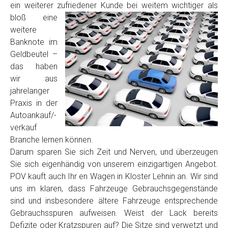
ein weiterer zufriedener Kunde
bei weitem wichtiger als
Model
*
bloß eine
weitere
Baujahr
Banknote im
Geldbeutel –
das haben
Getriebe
wir aus
jahrelanger
Praxis in der
Bekannte Schäden
Autoankauf/-
verkauf
Kilometerstand
Branche lernen können.
Darum sparen Sie sich Zeit und Nerven, und überzeugen
Sie sich eigenhändig von unserem einzigartigen Angebot.
Preisvorstellung
POV kauft auch Ihr en Wagen in Kloster Lehnin an. Wir sind
uns im klaren, dass Fahrzeuge Gebrauchsgegenstände
sind und insbesondere ältere Fahrzeuge entsprechende
Name
*
Gebrauchsspuren aufweisen. Weist der Lack bereits
Defizite oder Kratzspuren auf? Die Sitze sind verwetzt und