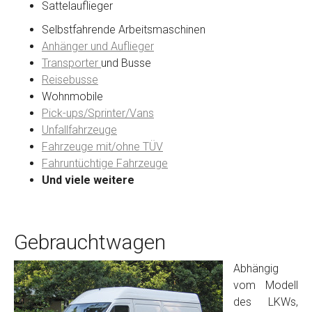
Sattelauflieger
Selbstfahrende Arbeitsmaschinen
Anhänger und Auflieger
Transporter
und Busse
Reisebusse
Wohnmobile
Pick-ups/Sprinter/Vans
Unfallfahrzeuge
Fahrzeuge mit/ohne TÜV
Fahruntüchtige Fahrzeuge
Und viele weitere
Gebrauchtwagen
Abhängig
vom Modell
des LKWs,