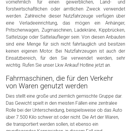
vornehmlich für einen gewerblichen, Land- und
Model
*
forstwirtschaftlichen oder amtlichen Zweck verwendet
werden. Zahlreiche dieser Nutzfahrzeuge verfügen über
eine Verladeeinrichtung, das mögen ein Anhänger,
Baujahr
Pritschenwagen, Zugmaschinen, Ladekräne, Kippbrücken,
Sattelzüge oder Sattelauflieger sein. Von diesen Anbauten
Getriebe
sind eine Menge für sich nicht fahrtauglich und besitzen
keinen eigenen Motor. Bei Nutzfahrzeugen ist auch der
Einsatzbereich, für den Sie verwendet werden, sehr
Bekannte Schäden
wichtig. Rufen Sie unser Lkw Ankauf Hotline jetzt an.
Fahrmaschinen, die für den Verkehr
Kilometerstand
von Waren genutzt werden
Dies stellt eine große und ziemlich gemischte Gruppe dar.
Preisvorstellung
Das Gewicht spielt in den meisten Fällen eine zentralee
Rolle bei der Unterscheidung, beispielsweise ob das Auto
Name
*
über 7.500 Kilo schwer ist oder nicht. Die Art der Waren,
die transportiert werden sollen, ist ebenso ein