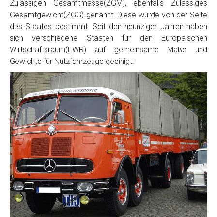
Zulässigen Gesamtmasse(ZGM), ebenfalls Zulässiges
Gesamtgewicht(ZGG) genannt. Diese wurde von der Seite
des Staates bestimmt. Seit den neunziger Jahren haben
sich verschiedene Staaten für den Europäischen
Wirtschaftsraum(EWR) auf gemeinsame Maße und
Gewichte für Nutzfahrzeuge geeinigt.