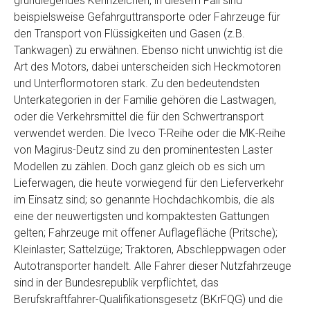
grundlegendes Kennzeichen, in diesem Fall sind
Telefon
*
beispielsweise Gefahrguttransporte oder Fahrzeuge für
den Transport von Flüssigkeiten und Gasen (z.B.
Tankwagen) zu erwähnen. Ebenso nicht unwichtig ist die
Email
Art des Motors, dabei unterscheiden sich Heckmotoren
und Unterflormotoren stark. Zu den bedeutendsten
Unterkategorien in der Familie gehören die Lastwagen,
PLZ und Ort
oder die Verkehrsmittel die für den Schwertransport
verwendet werden. Die Iveco T-Reihe oder die MK-Reihe
Foto Nr. 1
von Magirus-Deutz sind zu den prominentesten Laster
Modellen zu zählen. Doch ganz gleich ob es sich um
Lieferwagen, die heute vorwiegend für den Lieferverkehr
Foto Nr. 2
im Einsatz sind; so genannte Hochdachkombis, die als
eine der neuwertigsten und kompaktesten Gattungen
gelten; Fahrzeuge mit offener Auflagefläche (Pritsche);
Foto Nr. 3
Kleinlaster; Sattelzüge; Traktoren, Abschleppwagen oder
Autotransporter handelt. Alle Fahrer dieser Nutzfahrzeuge
sind in der Bundesrepublik verpflichtet, das
Sonstiges
Berufskraftfahrer-Qualifikationsgesetz (BKrFQG) und die