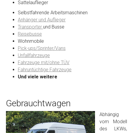
Sattelauflieger
Selbstfahrende Arbeitsmaschinen
Anhänger und Auflieger
Transporter
und Busse
Reisebusse
Wohnmobile
Pick-ups/Sprinter/Vans
Unfallfahrzeuge
Fahrzeuge mit/ohne TÜV
Fahruntüchtige Fahrzeuge
Und viele weitere
Gebrauchtwagen
Abhängig
vom Modell
des LKWs,