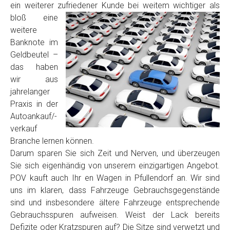
ein weiterer zufriedener Kunde
bei weitem wichtiger als
Model
*
bloß eine
weitere
Baujahr
Banknote im
Geldbeutel –
das haben
Getriebe
wir aus
jahrelanger
Praxis in der
Bekannte Schäden
Autoankauf/-
verkauf
Kilometerstand
Branche lernen können.
Darum sparen Sie sich Zeit und Nerven, und überzeugen
Sie sich eigenhändig von unserem einzigartigen Angebot.
Preisvorstellung
POV kauft auch Ihr en Wagen in Pfullendorf an. Wir sind
uns im klaren, dass Fahrzeuge Gebrauchsgegenstände
sind und insbesondere ältere Fahrzeuge entsprechende
Name
*
Gebrauchsspuren aufweisen. Weist der Lack bereits
Defizite oder Kratzspuren auf? Die Sitze sind verwetzt und