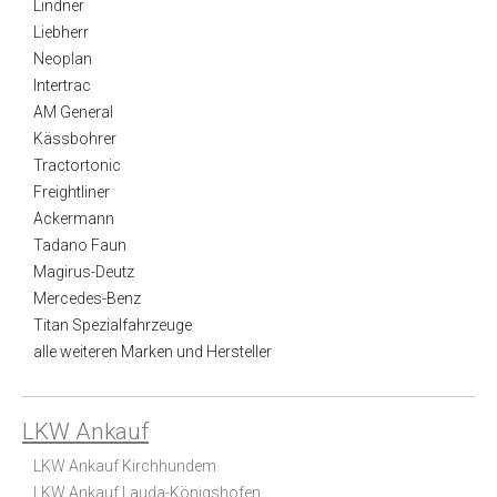
Lindner
Liebherr
Neoplan
Intertrac
AM General
Kässbohrer
Tractortonic
Freightliner
Ackermann
Tadano Faun
Magirus-Deutz
Mercedes-Benz
Titan Spezialfahrzeuge
alle weiteren Marken und Hersteller
LKW Ankauf
LKW Ankauf Kirchhundem
LKW Ankauf Lauda-Königshofen