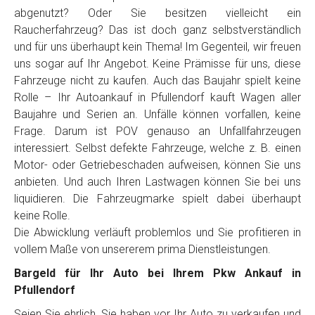
Telefon
*
abgenutzt? Oder Sie besitzen vielleicht ein
Raucherfahrzeug? Das ist doch ganz selbstverständlich
und für uns überhaupt kein Thema! Im Gegenteil, wir freuen
Email
uns sogar auf Ihr Angebot. Keine Prämisse für uns, diese
Fahrzeuge nicht zu kaufen. Auch das Baujahr spielt keine
Rolle – Ihr Autoankauf in Pfullendorf kauft Wagen aller
PLZ und Ort
Baujahre und Serien an. Unfälle können vorfallen, keine
Frage. Darum ist POV genauso an Unfallfahrzeugen
Foto Nr. 1
interessiert. Selbst defekte Fahrzeuge, welche z. B. einen
Motor- oder Getriebeschaden aufweisen, können Sie uns
anbieten. Und auch Ihren Lastwagen können Sie bei uns
Foto Nr. 2
liquidieren. Die Fahrzeugmarke spielt dabei überhaupt
keine Rolle.
Die Abwicklung verläuft problemlos und Sie profitieren in
vollem Maße von unsererem prima Dienstleistungen.
Foto Nr. 3
Bargeld für Ihr Auto bei Ihrem Pkw Ankauf in
Pfullendorf
Sonstiges
Seien Sie ehrlich, Sie haben vor Ihr Auto zu verkaufen und