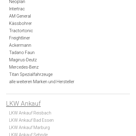
Neoplan
Intertrac
AM General
Kässbohrer
Tractortonic
Freightliner
Ackermann
Tadano Faun
Magirus-Deutz
Mercedes-Benz
Titan Spezialfahrzeuge
alle weiteren Marken und Hersteller
LKW Ankauf
LKW Ankauf Reisbach
LKW Ankauf Bad Essen
LKW Ankauf Marburg
LKW Ankauf Sehnde