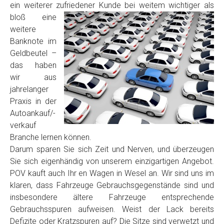
ein weiterer zufriedener Kunde
bei weitem wichtiger als
Model
*
bloß eine
weitere
Baujahr
Banknote im
Geldbeutel –
das haben
Getriebe
wir aus
jahrelanger
Praxis in der
Bekannte Schäden
Autoankauf/-
verkauf
Kilometerstand
Branche lernen können.
Darum sparen Sie sich Zeit und Nerven, und überzeugen
Sie sich eigenhändig von unserem einzigartigen Angebot.
Preisvorstellung
POV kauft auch Ihr en Wagen in Wesel an. Wir sind uns im
klaren, dass Fahrzeuge Gebrauchsgegenstände sind und
insbesondere ältere Fahrzeuge entsprechende
Name
*
Gebrauchsspuren aufweisen. Weist der Lack bereits
Defizite oder Kratzspuren auf? Die Sitze sind verwetzt und