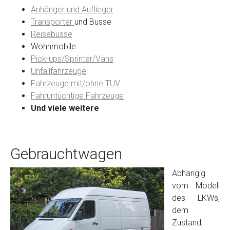
Anhänger und Auflieger
Transporter
und Busse
Reisebusse
Wohnmobile
Pick-ups/Sprinter/Vans
Unfallfahrzeuge
Fahrzeuge mit/ohne TÜV
Fahruntüchtige Fahrzeuge
Und viele weitere
Gebrauchtwagen
Abhängig
vom Modell
des LKWs,
dem
Zustand,