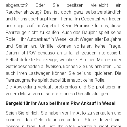
Telefon
*
abgenutzt? Oder Sie besitzen vielleicht ein
Raucherfahrzeug? Das ist doch ganz selbstverständlich
und für uns überhaupt kein Thema! Im Gegenteil, wir freuen
Email
uns sogar auf Ihr Angebot. Keine Prämisse für uns, diese
Fahrzeuge nicht zu kaufen. Auch das Baujahr spielt keine
Rolle – Ihr Autoankauf in Wesel kauft Wagen aller Baujahre
PLZ und Ort
und Serien an. Unfälle können vorfallen, keine Frage.
Darum ist POV genauso an Unfallfahrzeugen interessiert.
Foto Nr. 1
Selbst defekte Fahrzeuge, welche z. B. einen Motor- oder
Getriebeschaden aufweisen, können Sie uns anbieten. Und
auch Ihren Lastwagen können Sie bei uns liquidieren. Die
Foto Nr. 2
Fahrzeugmarke spielt dabei überhaupt keine Rolle.
Die Abwicklung verläuft problemlos und Sie profitieren in
vollem Maße von unsererem prima Dienstleistungen.
Foto Nr. 3
Bargeld für Ihr Auto bei Ihrem Pkw Ankauf in Wesel
Seien Sie ehrlich, Sie haben vor Ihr Auto zu verkaufen und
könnten das Geld dafür an anderer Stelle derzeit viel
Sonstiges
besser nutzen. Evtl. ist Ihr altes Fahrzeug nicht mehr