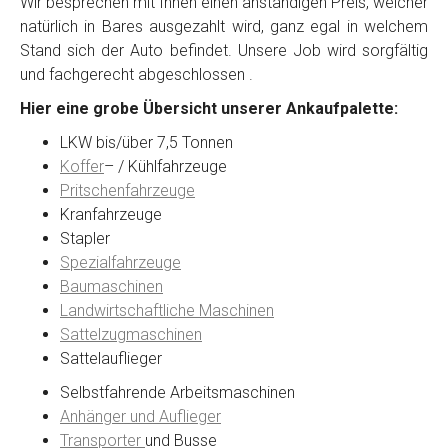
Wir besprechen mit Ihnen einen anständigen Preis, welcher
natürlich in Bares ausgezahlt wird, ganz egal in welchem
Stand sich der Auto befindet. Unsere Job wird sorgfältig
Kontaktformular
und fachgerecht abgeschlossen .
Hier eine grobe Übersicht unserer Ankaufpalette:
Marke
*
LKW bis/über 7,5 Tonnen
Koffer
– / Kühlfahrzeuge
Model
*
Pritschenfahrzeuge
Kranfahrzeuge
Stapler
Baujahr
Spezialfahrzeuge
Baumaschinen
Landwirtschaftliche Maschinen
Getriebe
Sattelzugmaschinen
Sattelauflieger
Bekannte Schäden
Selbstfahrende Arbeitsmaschinen
Anhänger und Auflieger
Kilometerstand
Transporter
und Busse