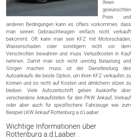
Foto Nr. 2
Ihnen
gewünschten
Preis und
Foto Nr. 3
anderen Bedingungen kann es öfters vorkommen, dass
man seinen Gebrauchtwagen einfach nicht verkauft
bekommt. Oft kann man sein KFZ mit Motorschäden,
Wasserschaden oder sonstigem nicht vor dem
Sonstiges
Verschrotten bewahren und muss Verlustkosten in Kauf
nehmen. Damit man sich nicht unnötig Belastung und
Sorgen machen muss, ist der Dienstleistung des
Autoankaufs die beste Option, um ihren KFZ verkaufen zu
können und so nicht auf Kosten und ähnlichem sitzen zu
bleiben. Viele Autozeitschrift geben Auskünfte über
verschiedene Ankaufstellen für den PKW Ankauf, Verkauf
oder aber auch für spezifischere Fahrzeuge wie zum
Beispiel LKW Ankauf Rottenburg a.d.Laaber .
Fertig
Wichtige Informationen über
Wie viel ist 10+2 ?
*
Rottenburg a.d.Laaber .