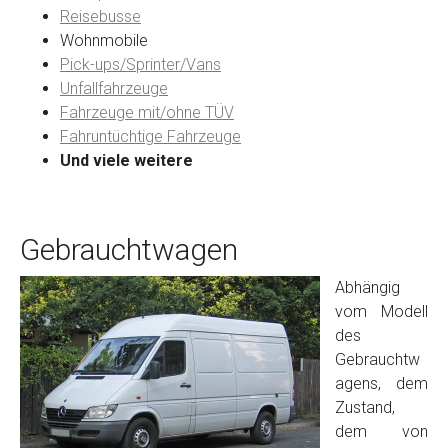
Reisebusse
Wohnmobile
Preisvorstellung
Pick-ups/Sprinter/Vans
Unfallfahrzeuge
Fahrzeuge mit/ohne TÜV
Name
*
Fahruntüchtige Fahrzeuge
Und viele weitere
Telefon
*
Gebrauchtwagen
Email
Abhängig
vom Modell
PLZ und Ort
des
Gebrauchtw
Foto Nr. 1
agens, dem
Zustand,
dem von