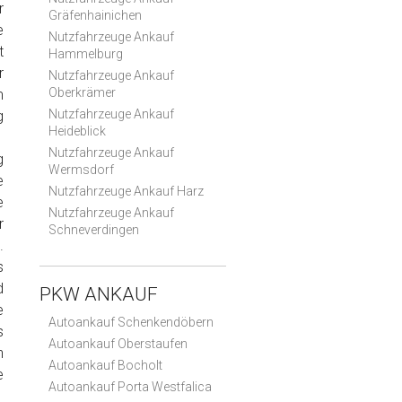
r
Gräfenhainichen
e
Nutzfahrzeuge Ankauf
t
Hammelburg
r
Nutzfahrzeuge Ankauf
Oberkrämer
m
Nutzfahrzeuge Ankauf
g
Heideblick
Nutzfahrzeuge Ankauf
g
Wermsdorf
e
Nutzfahrzeuge Ankauf Harz
e
Nutzfahrzeuge Ankauf
r
Schneverdingen
.
s
d
PKW ANKAUF
e
Autoankauf Schenkendöbern
s
Autoankauf Oberstaufen
n
Autoankauf Bocholt
e
Autoankauf Porta Westfalica