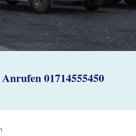
Anrufen 01714555450
n