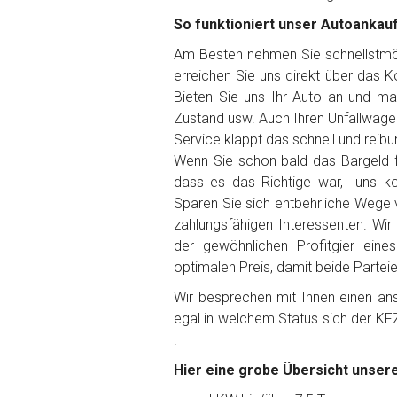
So funktioniert unser Autoankau
Am Besten nehmen Sie schnellstmögl
erreichen Sie uns direkt über das 
Fertig
Bieten Sie uns Ihr Auto an und ma
Zustand usw. Auch Ihren Unfallwage
Wie viel ist 10+2 ?
*
Service klappt das schnell und reibu
Wenn Sie schon bald das Bargeld f
dass es das Richtige war, uns ko
Sparen Sie sich entbehrliche Wege 
zahlungsfähigen Interessenten. Wir
der gewöhnlichen Profitgier ein
optimalen Preis, damit beide Partei
Wir besprechen mit Ihnen einen anst
egal in welchem Status sich der KF
.
Hier eine grobe Übersicht unsere