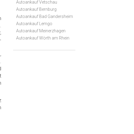
Autoankauf Vetschau
Autoankauf Bernburg
Autoankauf Bad Gandersheim
h
Autoankauf Lemgo
.
Autoankauf Meinerzhagen
,
Autoankauf Wörth am Rhein
-
,
.
d
t
n
z
n