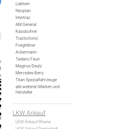
Liebherr
Neoplan
Intertrac
AM General
Kässbohrer
Tractortonic
Freightliner
Ackermann
Tadano Faun
n
Magirus-Deutz
t
Mercedes-Benz
n
Titan Spezialfahrzeuge
alle weiteren Marken und
Hersteller
LKW Ankauf
LKW Ankauf Rheine
LKW Ankauf Darmstadt