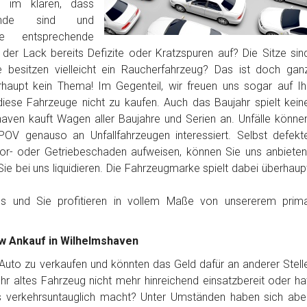
s im klaren, dass
tände sind und
ge entsprechende
er Lack bereits Defizite oder Kratzspuren auf? Die Sitze sin
 besitzen vielleicht ein Raucherfahrzeug? Das ist doch gan
rhaupt kein Thema! Im Gegenteil, wir freuen uns sogar auf Ih
iese Fahrzeuge nicht zu kaufen. Auch das Baujahr spielt kein
haven kauft Wagen aller Baujahre und Serien an. Unfälle könne
 POV genauso an Unfallfahrzeugen interessiert. Selbst defekt
or- oder Getriebeschaden aufweisen, können Sie uns anbieten
e bei uns liquidieren. Die Fahrzeugmarke spielt dabei überhaup
los und Sie profitieren in vollem Maße von unsererem prim
kw Ankauf in Wilhelmshaven
r Auto zu verkaufen und könnten das Geld dafür an anderer Stell
t Ihr altes Fahrzeug nicht mehr hinreichend einsatzbereit oder ha
es verkehrsuntauglich macht? Unter Umständen haben sich abe