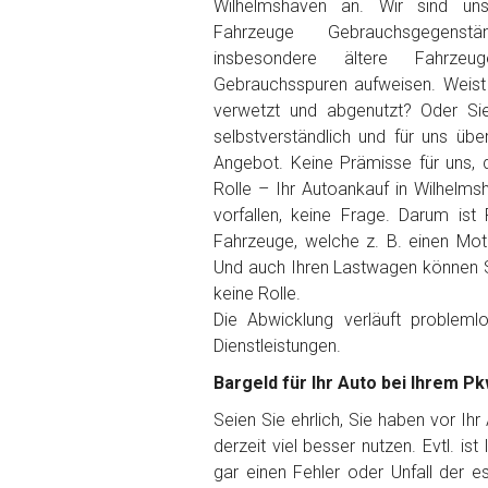
Wilhelmshaven an. Wir sind un
Fahrzeuge Gebrauchsgegens
Getriebe
insbesondere ältere Fahrzeu
Gebrauchsspuren aufweisen. Weist d
verwetzt und abgenutzt? Oder Sie
Bekannte Schäden
selbstverständlich und für uns übe
Angebot. Keine Prämisse für uns, d
Kilometerstand
Rolle – Ihr Autoankauf in Wilhelms
vorfallen, keine Frage. Darum ist
Fahrzeuge, welche z. B. einen Mot
Preisvorstellung
Und auch Ihren Lastwagen können Si
keine Rolle.
Die Abwicklung verläuft problem
Name
*
Dienstleistungen.
Bargeld für Ihr Auto bei Ihrem P
Telefon
*
Seien Sie ehrlich, Sie haben vor Ih
derzeit viel besser nutzen. Evtl. is
Email
gar einen Fehler oder Unfall der 