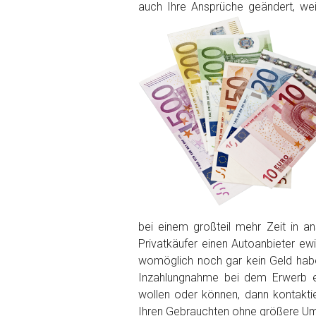
auch Ihre Ansprüche geändert, wei
PLZ und Ort
Foto Nr. 1
Foto Nr. 2
Foto Nr. 3
bei einem großteil mehr Zeit in 
Sonstiges
Privatkäufer einen Autoanbieter ew
womöglich noch gar kein Geld ha
Inzahlungnahme bei dem Erwerb ei
wollen oder können, dann kontakti
Ihren Gebrauchten ohne größere U