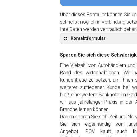
Über dieses Formular können Sie un
schnellstmöglich in Verbindung setz
Ihre Daten werden vertraulich behan
Kontaktformular
Sparen Sie sich diese Schwierigk
Eine Vielzahl von Autohändlern und
Rand des wirtschaftlichen. Wir 
Kontaktformular
Kundentreue zu setzen, um Ihnen so
weiterer zufriedener Kunde
bei we
Marke
*
bloß eine weitere Banknote im Gel
wir aus jahrelanger Praxis in der 
Branche lernen können.
Model
*
Darum sparen Sie sich Zeit und Ner
Sie sich eigenhändig von unse
Baujahr
Angebot. POV kauft auch I