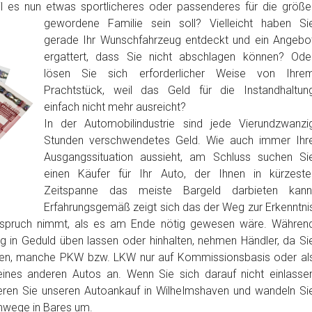
l es nun etwas sportlicheres oder passenderes für die größe
gewordene Familie sein soll? Vielleicht haben Si
gerade Ihr Wunschfahrzeug entdeckt und ein Angebo
ergattert, dass Sie nicht abschlagen können? Ode
lösen Sie sich erforderlicher Weise von Ihre
Prachtstück, weil das Geld für die Instandhaltun
einfach nicht mehr ausreicht?
In der Automobilindustrie sind jede Vierundzwanzi
Stunden verschwendetes Geld. Wie auch immer Ihr
Ausgangssituation aussieht, am Schluss suchen Si
einen Käufer für Ihr Auto, der Ihnen in kürzeste
Zeitspanne das meiste Bargeld darbieten kann
Erfahrungsgemäß zeigt sich das der Weg zur Erkenntni
anspruch nimmt, als es am Ende nötig gewesen wäre. Währen
ig in Geduld üben lassen oder hinhalten, nehmen Händler, da Si
ben, manche PKW bzw. LKW nur auf Kommissionsbasis oder al
nes anderen Autos an. Wenn Sie sich darauf nicht einlasse
eren Sie unseren Autoankauf in Wilhelmshaven und wandeln Si
mwege in Bares um.