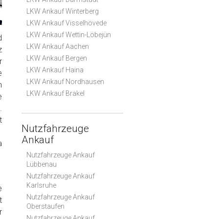
LKW Ankauf Winterberg
LKW Ankauf Visselhövede
LKW Ankauf Wettin-Löbejün
d
LKW Ankauf Aachen
z
LKW Ankauf Bergen
r
LKW Ankauf Haina
e
LKW Ankauf Nordhausen
n
LKW Ankauf Brakel
e
.
t
Nutzfahrzeuge
Ankauf
a
Nutzfahrzeuge Ankauf
Lübbenau
Nutzfahrzeuge Ankauf
Karlsruhe
e
Nutzfahrzeuge Ankauf
t
Oberstaufen
r
Nutzfahrzeuge Ankauf