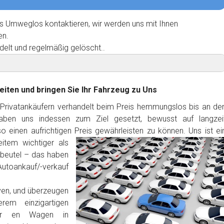
s Umweglos kontaktieren, wir werden uns mit Ihnen
en.
delt und regelmäßig gelöscht..
eiten und bringen Sie Ihr Fahrzeug zu Uns
 Privatankäufern verhandelt beim Preis hemmungslos bis an de
haben uns indessen zum Ziel gesetzt, bewusst auf langzei
 einen aufrichtigen Preis gewährleisten zu können. Uns ist ei
item wichtiger als
dbeutel – das haben
Autoankauf/-verkauf
ven, und überzeugen
rem einzigartigen
hr en Wagen in