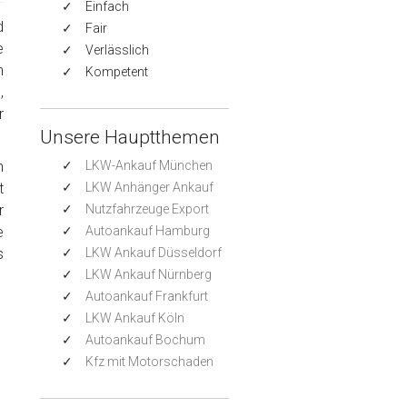
Einfach
d
Fair
e
Verlässlich
n
Kompetent
,
r
Unsere Hauptthemen
h
LKW-Ankauf München
t
LKW Anhänger Ankauf
r
Nutzfahrzeuge Export
e
Autoankauf Hamburg
s
LKW Ankauf Düsseldorf
LKW Ankauf Nürnberg
Autoankauf Frankfurt
LKW Ankauf Köln
Autoankauf Bochum
Kfz mit Motorschaden