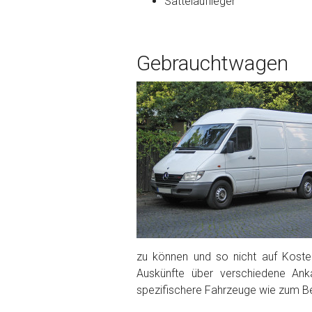
Sattelauflieger
Bekannte Schäden
Gebrauchtwagen
Kilometerstand
Preisvorstellung
Name
*
Telefon
*
Email
zu können und so nicht auf Kosten
Auskünfte über verschiedene Ank
spezifischere Fahrzeuge wie zum Be
PLZ und Ort