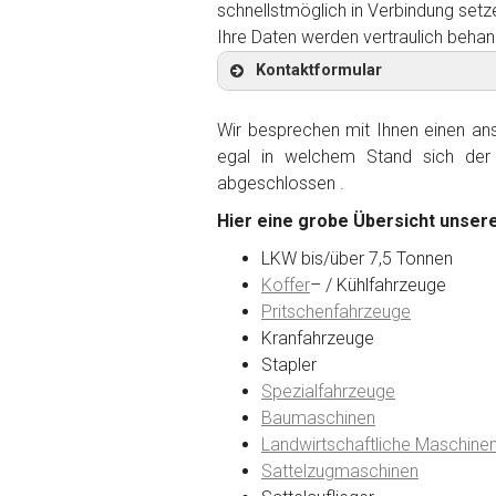
schnellstmöglich in Verbindung setz
Ihre Daten werden vertraulich behan
Kontaktformular
Wir besprechen mit Ihnen einen anst
egal in welchem Stand sich der 
abgeschlossen .
Kontaktformular
Hier eine grobe Übersicht unsere
Marke
*
LKW bis/über 7,5 Tonnen
Koffer
– / Kühlfahrzeuge
Pritschenfahrzeuge
Model
*
Kranfahrzeuge
Stapler
Spezialfahrzeuge
Baujahr
Baumaschinen
Landwirtschaftliche Maschine
Sattelzugmaschinen
Getriebe