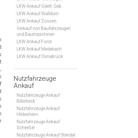
LKW Ankauf Gdefr. Geb.
LKW Ankauf Walldürn
LKW Ankauf Zossen
Verkauf von Baufahrzeugen
und Baumaschinen
m
LKW Ankauf Forst
d
LKW Ankauf Medebach
s
LKW Ankauf Osnabrück
t
,
m
Nutzfahrzeuge
f
Ankauf
d
Nutzfahrzeuge Ankauf
s
Billerbeck
n
Nutzfahrzeuge Ankauf
n
Hildesheim
r
Nutzfahrzeuge Ankauf
Scheeßel
Nutzfahrzeuge Ankauf Stendal