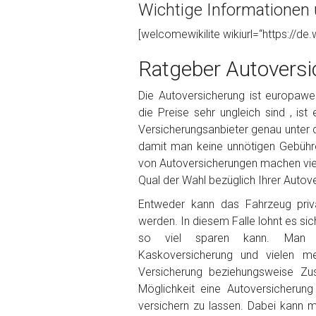
Wichtige Informationen 
Foto Nr. 1
[welcomewikilite wikiurl=“https://de.
Ratgeber Autoversi
Foto Nr. 2
Die Autoversicherung ist europaweit
die Preise sehr ungleich sind , ist
Versicherungsanbieter genau unter 
Foto Nr. 3
damit man keine unnötigen Gebühr
von Autoversicherungen machen viele
Qual der Wahl bezüglich Ihrer Autove
Sonstiges
Entweder kann das Fahrzeug priva
werden. In diesem Falle lohnt es sic
so viel sparen kann. Man ka
Kaskoversicherung und vielen m
Versicherung beziehungsweise Zu
Möglichkeit eine Autoversicherun
versichern zu lassen. Dabei kann 