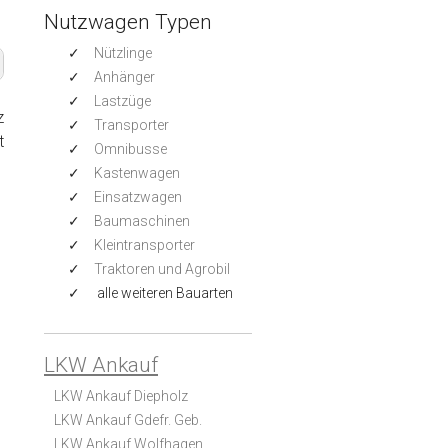
Nutzwagen Typen
Nützlinge
Anhänger
Lastzüge
z
Transporter
t
Omnibusse
Kastenwagen
Einsatzwagen
Baumaschinen
Kleintransporter
Traktoren und Agrobil
alle weiteren Bauarten
LKW Ankauf
LKW Ankauf Diepholz
LKW Ankauf Gdefr. Geb.
LKW Ankauf Wolfhagen