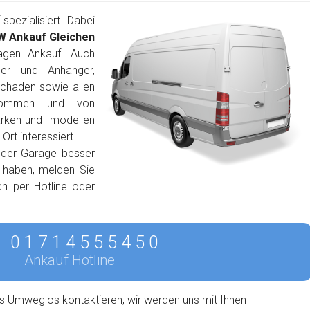
pezialisiert. Dabei
W Ankauf Gleichen
agen Ankauf. Auch
per und Anhänger,
schaden sowie allen
lkommen und von
arken und -modellen
rt interessiert.
 der Garage besser
n haben, melden Sie
ch per Hotline oder
0 1 7 1 4 5 5 5 4 5 0
Ankauf Hotline
s Umweglos kontaktieren, wir werden uns mit Ihnen