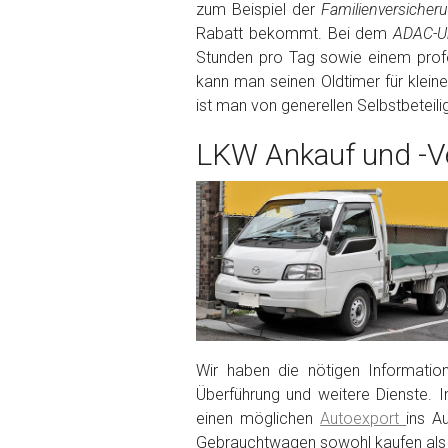
zum Beispiel der
Familienversiche
Rabatt bekommt. Bei dem
ADAC-Un
Fertig
Stunden pro Tag sowie einem profe
kann man seinen Oldtimer für klein
Wie viel ist 10+2 ?
*
ist man von generellen Selbstbeteil
LKW Ankauf und -Ve
Wir haben die nötigen Informatio
Überführung und weitere Dienste. I
einen möglichen
Autoexport
ins A
Gebrauchtwagen sowohl kaufen als 