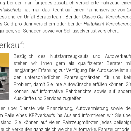
rung
bei der man für jedes zusätzlich versicherte Fahrzeug eine
fallschutz
hat man das Recht auf einen Pannenservice von 2
ssionellen Unfall-Beraterteam. Bei der
Classic-Car Versicherun
es Geld pro Jahr versichern oder bei der
Haftpflicht-Versicherun
igungen, vor Schäden sowie vor Schlüsselverlust versichert.
rkauf:
Bezüglich des Nutzfahrzeugkaufs und Autoverkauf
stehen wir Ihnen gern als qualifizierter Berater mi
langjähriger Erfahrung zur Verfügung. Die Autosuche ist au
den unterschiedlichen Fahrzeugmärkten für uns kei
Problem, damit Sie Ihre Autowünsche erfüllen können. Si
können auf informative Fahrberichte sowie auf ander
Auskünfte und Services zugreifen.
nen über Dienste wie Finanzierung, Autovermietung sowie de
m Falle eines KFZverkaufs ins Ausland informieren wir Sie übe
usland. Sie können auf vielen Fahrzeugmärkten jedes beliebig
auch verkaufen ganz gleich welche Automarke, Fahrzeugmodell