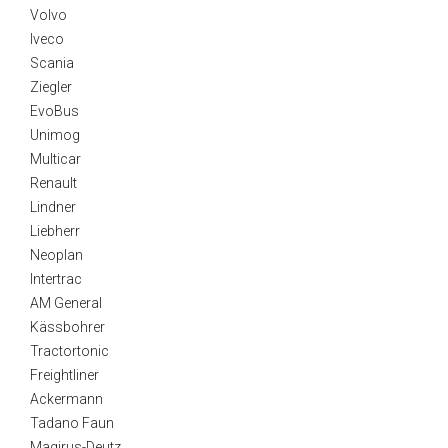
Volvo
Iveco
Scania
Ziegler
EvoBus
Unimog
Multicar
Renault
Lindner
Liebherr
Neoplan
Intertrac
AM General
Kässbohrer
Tractortonic
Freightliner
Ackermann
Tadano Faun
Magirus-Deutz