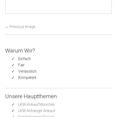
P
←
Previous Image
o
s
t
Warum Wir?
n
Einfach
a
Fair
v
Verlässlich
i
Kompetent
g
a
t
Unsere Hauptthemen
i
LKW-Ankauf München
o
LKW Anhänger Ankauf
n