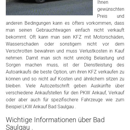
Foto Nr. 2
Ihnen
gewünschten
Preis und
Foto Nr. 3
anderen Bedingungen kann es öfters vorkommen, dass
man seinen Gebrauchtwagen einfach nicht verkauft
bekommt. Oft kann man sein KFZ mit Motorschäden,
Wasserschaden oder sonstigem nicht vor dem
Sonstiges
Verschrotten bewahren und muss Verlustkosten in Kauf
nehmen. Damit man sich nicht unnötig Belastung und
Sorgen machen muss, ist der Dienstleistung des
Autoankaufs die beste Option, um ihren KFZ verkaufen zu
können und so nicht auf Kosten und ähnlichem sitzen zu
bleiben. Viele Autozeitschrift geben Auskünfte über
verschiedene Ankaufstellen für den PKW Ankauf, Verkauf
oder aber auch für spezifischere Fahrzeuge wie zum
Beispiel LKW Ankauf Bad Saulgau .
Fertig
Wichtige Informationen über Bad
Wie viel ist 10+2 ?
*
Saulgau .