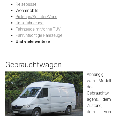
Reisebusse
Wohnmobile
Preisvorstellung
Pick-ups/Sprinter/Vans
Unfallfahrzeuge
Fahrzeuge mit/ohne TÜV
Name
*
Fahruntüchtige Fahrzeuge
Und viele weitere
Telefon
*
Gebrauchtwagen
Email
Abhängig
vom Modell
PLZ und Ort
des
Gebrauchtw
Foto Nr. 1
agens, dem
Zustand,
dem von