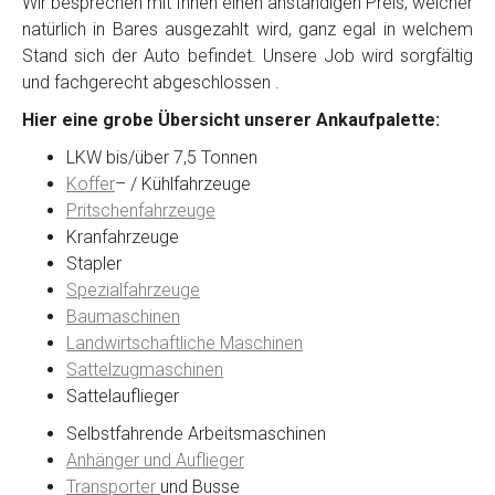
Wir besprechen mit Ihnen einen anständigen Preis, welcher
natürlich in Bares ausgezahlt wird, ganz egal in welchem
Stand sich der Auto befindet. Unsere Job wird sorgfältig
Kontaktformular
und fachgerecht abgeschlossen .
Hier eine grobe Übersicht unserer Ankaufpalette:
Marke
*
LKW bis/über 7,5 Tonnen
Koffer
– / Kühlfahrzeuge
Model
*
Pritschenfahrzeuge
Kranfahrzeuge
Stapler
Baujahr
Spezialfahrzeuge
Baumaschinen
Landwirtschaftliche Maschinen
Getriebe
Sattelzugmaschinen
Sattelauflieger
Bekannte Schäden
Selbstfahrende Arbeitsmaschinen
Anhänger und Auflieger
Kilometerstand
Transporter
und Busse