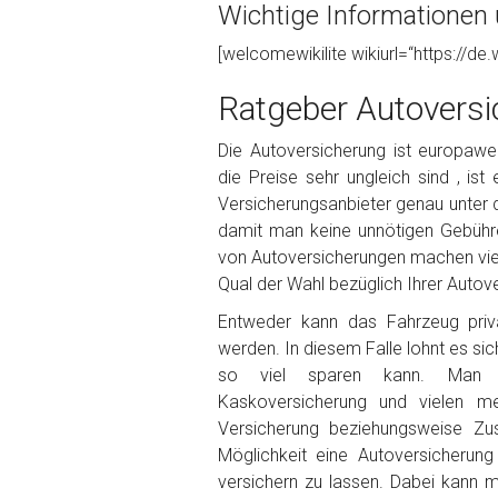
Wichtige Informationen 
Foto Nr. 1
[welcomewikilite wikiurl=“https://de.
Ratgeber Autoversi
Foto Nr. 2
Die Autoversicherung ist europaweit
die Preise sehr ungleich sind , ist
Versicherungsanbieter genau unter 
Foto Nr. 3
damit man keine unnötigen Gebühr
von Autoversicherungen machen viele
Qual der Wahl bezüglich Ihrer Autove
Sonstiges
Entweder kann das Fahrzeug priva
werden. In diesem Falle lohnt es sic
so viel sparen kann. Man ka
Kaskoversicherung und vielen m
Versicherung beziehungsweise Zu
Möglichkeit eine Autoversicherun
versichern zu lassen. Dabei kann 