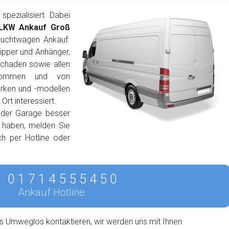
pezialisiert. Dabei
LKW Ankauf Groß
uchtwagen Ankauf.
ipper und Anhänger,
schaden sowie allen
lkommen und von
arken und -modellen
rt interessiert.
 der Garage besser
n haben, melden Sie
ch per Hotline oder
0 1 7 1 4 5 5 5 4 5 0
Ankauf Hotline
s Umweglos kontaktieren, wir werden uns mit Ihnen