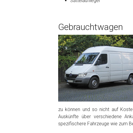
Sattelauflieger
Bekannte Schäden
Gebrauchtwagen
Kilometerstand
Preisvorstellung
Name
*
Telefon
*
Email
zu können und so nicht auf Kosten
Auskünfte über verschiedene Ank
spezifischere Fahrzeuge wie zum Be
PLZ und Ort