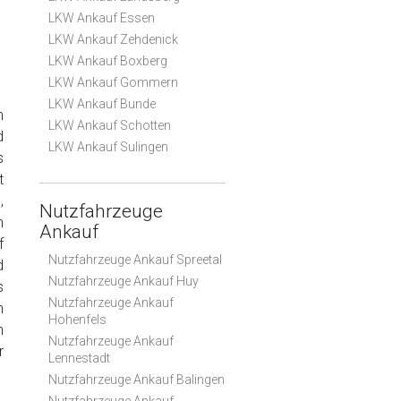
LKW Ankauf Essen
LKW Ankauf Zehdenick
LKW Ankauf Boxberg
LKW Ankauf Gommern
LKW Ankauf Bunde
m
LKW Ankauf Schotten
d
LKW Ankauf Sulingen
s
t
,
Nutzfahrzeuge
m
Ankauf
f
Nutzfahrzeuge Ankauf Spreetal
d
Nutzfahrzeuge Ankauf Huy
s
Nutzfahrzeuge Ankauf
n
Hohenfels
n
Nutzfahrzeuge Ankauf
r
Lennestadt
Nutzfahrzeuge Ankauf Balingen