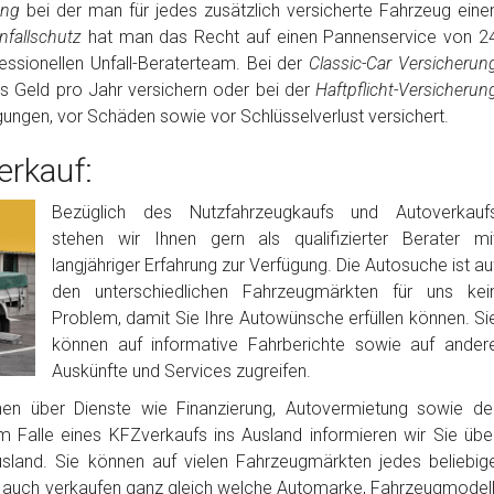
rung
bei der man für jedes zusätzlich versicherte Fahrzeug eine
fallschutz
hat man das Recht auf einen Pannenservice von 2
ssionellen Unfall-Beraterteam. Bei der
Classic-Car Versicherun
es Geld pro Jahr versichern oder bei der
Haftpflicht-Versicherun
igungen, vor Schäden sowie vor Schlüsselverlust versichert.
rkauf:
Bezüglich des Nutzfahrzeugkaufs und Autoverkauf
stehen wir Ihnen gern als qualifizierter Berater mi
langjähriger Erfahrung zur Verfügung. Die Autosuche ist au
den unterschiedlichen Fahrzeugmärkten für uns kei
Problem, damit Sie Ihre Autowünsche erfüllen können. Si
können auf informative Fahrberichte sowie auf ander
Auskünfte und Services zugreifen.
nen über Dienste wie Finanzierung, Autovermietung sowie de
m Falle eines KFZverkaufs ins Ausland informieren wir Sie übe
usland. Sie können auf vielen Fahrzeugmärkten jedes beliebig
auch verkaufen ganz gleich welche Automarke, Fahrzeugmodell