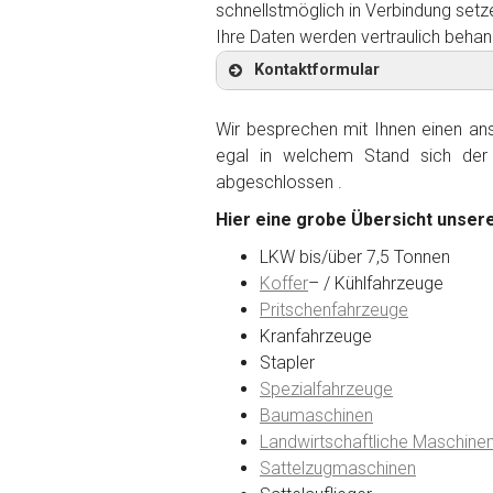
schnellstmöglich in Verbindung setz
Ihre Daten werden vertraulich behan
Kontaktformular
Wir besprechen mit Ihnen einen anst
egal in welchem Stand sich der 
abgeschlossen .
Kontaktformular
Hier eine grobe Übersicht unsere
Marke
*
LKW bis/über 7,5 Tonnen
Koffer
– / Kühlfahrzeuge
Pritschenfahrzeuge
Model
*
Kranfahrzeuge
Stapler
Spezialfahrzeuge
Baujahr
Baumaschinen
Landwirtschaftliche Maschine
Sattelzugmaschinen
Getriebe