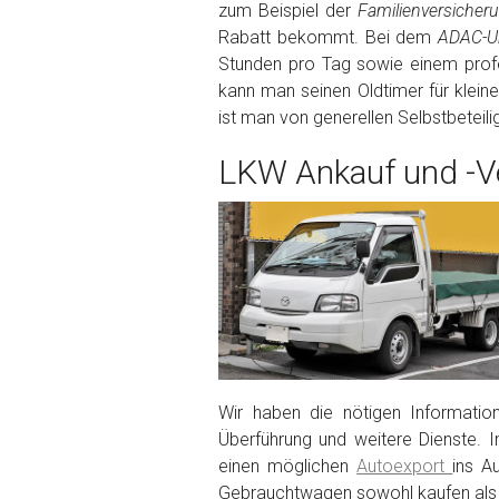
zum Beispiel der
Familienversiche
Rabatt bekommt. Bei dem
ADAC-Un
Fertig
Stunden pro Tag sowie einem profe
kann man seinen Oldtimer für klein
Wie viel ist 10+2 ?
*
ist man von generellen Selbstbeteil
LKW Ankauf und -Ve
Wir haben die nötigen Informatio
Überführung und weitere Dienste. I
einen möglichen
Autoexport
ins A
Gebrauchtwagen sowohl kaufen als 