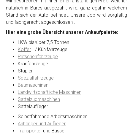
Wir besprechen mit Ihnen einen anständigen Preis, welcher
natürlich in Bares ausgezahlt wird, ganz egal in welchem
Stand sich der Auto befindet. Unsere Job wird sorgfältig
Kontaktformular
und fachgerecht abgeschlossen .
Hier eine grobe Übersicht unserer Ankaufpalette:
Marke
*
LKW bis/über 7,5 Tonnen
Koffer
– / Kühlfahrzeuge
Model
*
Pritschenfahrzeuge
Kranfahrzeuge
Stapler
Baujahr
Spezialfahrzeuge
Baumaschinen
Landwirtschaftliche Maschinen
Getriebe
Sattelzugmaschinen
Sattelauflieger
Bekannte Schäden
Selbstfahrende Arbeitsmaschinen
Anhänger und Auflieger
Kilometerstand
Transporter
und Busse