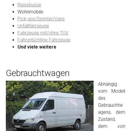
Reisebusse
Wohnmobile
Preisvorstellung
Pick-ups/Sprinter/Vans
Unfallfahrzeuge
Fahrzeuge mit/ohne TÜV
Name
*
Fahruntüchtige Fahrzeuge
Und viele weitere
Telefon
*
Gebrauchtwagen
Email
Abhängig
vom Modell
PLZ und Ort
des
Gebrauchtw
Foto Nr. 1
agens, dem
Zustand,
dem von