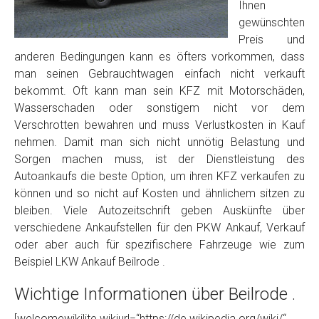
Foto Nr. 2
Ihnen
gewünschten
Preis und
Foto Nr. 3
anderen Bedingungen kann es öfters vorkommen, dass
man seinen Gebrauchtwagen einfach nicht verkauft
bekommt. Oft kann man sein KFZ mit Motorschäden,
Wasserschaden oder sonstigem nicht vor dem
Sonstiges
Verschrotten bewahren und muss Verlustkosten in Kauf
nehmen. Damit man sich nicht unnötig Belastung und
Sorgen machen muss, ist der Dienstleistung des
Autoankaufs die beste Option, um ihren KFZ verkaufen zu
können und so nicht auf Kosten und ähnlichem sitzen zu
bleiben. Viele Autozeitschrift geben Auskünfte über
verschiedene Ankaufstellen für den PKW Ankauf, Verkauf
oder aber auch für spezifischere Fahrzeuge wie zum
Beispiel LKW Ankauf Beilrode .
Fertig
Wichtige Informationen über Beilrode .
Wie viel ist 10+2 ?
*
[welcomewikilite wikiurl=“https://de.wikipedia.org/wiki/“