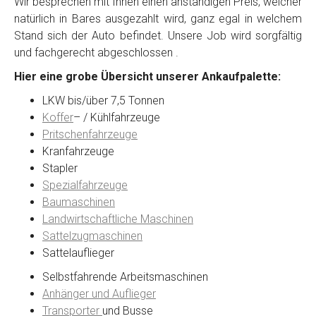
Wir besprechen mit Ihnen einen anständigen Preis, welcher
natürlich in Bares ausgezahlt wird, ganz egal in welchem
Stand sich der Auto befindet. Unsere Job wird sorgfältig
Kontaktformular
und fachgerecht abgeschlossen .
Hier eine grobe Übersicht unserer Ankaufpalette:
Marke
*
LKW bis/über 7,5 Tonnen
Koffer
– / Kühlfahrzeuge
Model
*
Pritschenfahrzeuge
Kranfahrzeuge
Stapler
Baujahr
Spezialfahrzeuge
Baumaschinen
Landwirtschaftliche Maschinen
Getriebe
Sattelzugmaschinen
Sattelauflieger
Bekannte Schäden
Selbstfahrende Arbeitsmaschinen
Anhänger und Auflieger
Kilometerstand
Transporter
und Busse