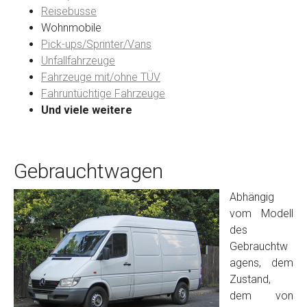
Reisebusse
Wohnmobile
Preisvorstellung
Pick-ups/Sprinter/Vans
Unfallfahrzeuge
Fahrzeuge mit/ohne TÜV
Name
*
Fahruntüchtige Fahrzeuge
Und viele weitere
Telefon
*
Gebrauchtwagen
Email
Abhängig
vom Modell
PLZ und Ort
des
Gebrauchtw
Foto Nr. 1
agens, dem
Zustand,
dem von