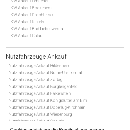
LKW Ankauf Lengerich
LKW Ankauf Bockenem
LKW Ankauf Drochtersen
LKW Ankauf Rinteln
LKW Ankauf Bad Liebenwerda
LKW Ankauf Calau
Nutzfahrzeuge Ankauf
Nutzfahrzeuge Ankauf Hildesheim
Nutzfahrzeuge Ankauf Nuthe-Urstromtal
Nutzfahrzeuge Ankauf Zörbig
Nutzfahrzeuge Ankauf Burglengenfeld
Nutzfahrzeuge Ankauf Falkenstein
Nutzfahrzeuge Ankauf Königslutter am Elm
Nutzfahrzeuge Ankauf Doberlug-Kirchhain
Nutzfahrzeuge Ankauf Wiesenburg
Nutzfahrzeuge Ankauf Coswig
Nutzfahrzeuge Ankauf Geldern
Cookies erleichtern die Bereitstellung unserer