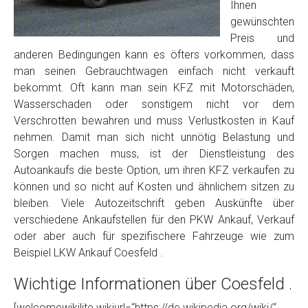
Foto Nr. 2
Ihnen
gewünschten
Preis und
Foto Nr. 3
anderen Bedingungen kann es öfters vorkommen, dass
man seinen Gebrauchtwagen einfach nicht verkauft
bekommt. Oft kann man sein KFZ mit Motorschäden,
Wasserschaden oder sonstigem nicht vor dem
Sonstiges
Verschrotten bewahren und muss Verlustkosten in Kauf
nehmen. Damit man sich nicht unnötig Belastung und
Sorgen machen muss, ist der Dienstleistung des
Autoankaufs die beste Option, um ihren KFZ verkaufen zu
können und so nicht auf Kosten und ähnlichem sitzen zu
bleiben. Viele Autozeitschrift geben Auskünfte über
verschiedene Ankaufstellen für den PKW Ankauf, Verkauf
oder aber auch für spezifischere Fahrzeuge wie zum
Beispiel LKW Ankauf Coesfeld .
Fertig
Wichtige Informationen über Coesfeld .
Wie viel ist 10+2 ?
*
[welcomewikilite wikiurl=“https://de.wikipedia.org/wiki/“