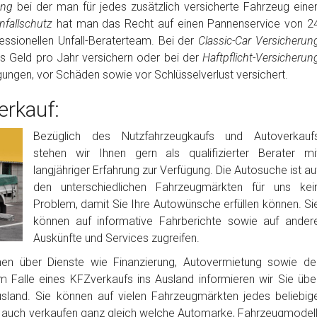
rung
bei der man für jedes zusätzlich versicherte Fahrzeug eine
fallschutz
hat man das Recht auf einen Pannenservice von 2
ssionellen Unfall-Beraterteam. Bei der
Classic-Car Versicherun
es Geld pro Jahr versichern oder bei der
Haftpflicht-Versicherun
igungen, vor Schäden sowie vor Schlüsselverlust versichert.
rkauf:
Bezüglich des Nutzfahrzeugkaufs und Autoverkauf
stehen wir Ihnen gern als qualifizierter Berater mi
langjähriger Erfahrung zur Verfügung. Die Autosuche ist au
den unterschiedlichen Fahrzeugmärkten für uns kei
Problem, damit Sie Ihre Autowünsche erfüllen können. Si
können auf informative Fahrberichte sowie auf ander
Auskünfte und Services zugreifen.
nen über Dienste wie Finanzierung, Autovermietung sowie de
m Falle eines KFZverkaufs ins Ausland informieren wir Sie übe
usland. Sie können auf vielen Fahrzeugmärkten jedes beliebig
auch verkaufen ganz gleich welche Automarke, Fahrzeugmodell