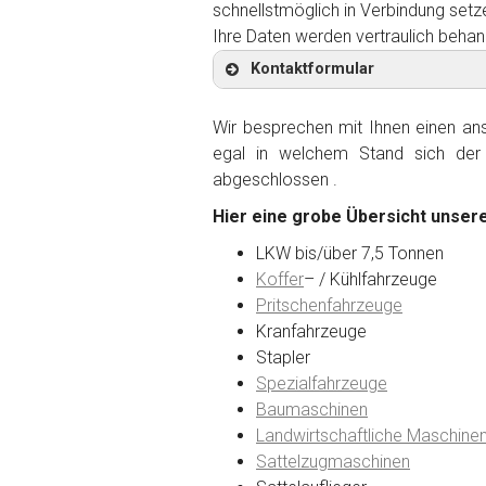
schnellstmöglich in Verbindung setz
Ihre Daten werden vertraulich behan
Kontaktformular
Wir besprechen mit Ihnen einen anst
egal in welchem Stand sich der 
abgeschlossen .
Kontaktformular
Hier eine grobe Übersicht unsere
Marke
*
LKW bis/über 7,5 Tonnen
Koffer
– / Kühlfahrzeuge
Pritschenfahrzeuge
Model
*
Kranfahrzeuge
Stapler
Spezialfahrzeuge
Baujahr
Baumaschinen
Landwirtschaftliche Maschine
Sattelzugmaschinen
Getriebe