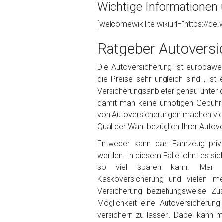
Wichtige Informationen 
Foto Nr. 1
[welcomewikilite wikiurl=“https://de.
Ratgeber Autoversi
Foto Nr. 2
Die Autoversicherung ist europaweit
die Preise sehr ungleich sind , ist
Versicherungsanbieter genau unter 
Foto Nr. 3
damit man keine unnötigen Gebühr
von Autoversicherungen machen viele
Qual der Wahl bezüglich Ihrer Autove
Sonstiges
Entweder kann das Fahrzeug priva
werden. In diesem Falle lohnt es sic
so viel sparen kann. Man ka
Kaskoversicherung und vielen m
Versicherung beziehungsweise Zu
Möglichkeit eine Autoversicherun
versichern zu lassen. Dabei kann 