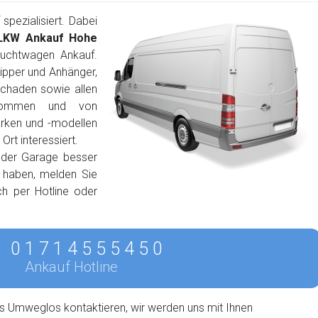
pezialisiert. Dabei
LKW Ankauf Hohe
uchtwagen Ankauf.
ipper und Anhänger,
schaden sowie allen
lkommen und von
arken und -modellen
rt interessiert.
 der Garage besser
n haben, melden Sie
ch per Hotline oder
0 1 7 1 4 5 5 5 4 5 0
Ankauf Hotline
s Umweglos kontaktieren, wir werden uns mit Ihnen