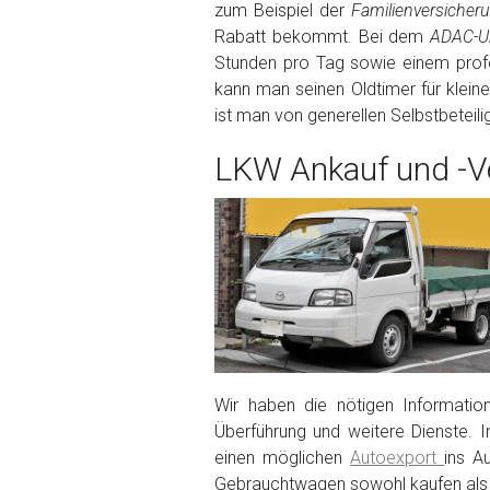
zum Beispiel der
Familienversiche
Rabatt bekommt. Bei dem
ADAC-Un
Fertig
Stunden pro Tag sowie einem profe
kann man seinen Oldtimer für klein
Wie viel ist 10+2 ?
*
ist man von generellen Selbstbeteil
LKW Ankauf und -Ve
Wir haben die nötigen Informatio
Überführung und weitere Dienste. I
einen möglichen
Autoexport
ins A
Gebrauchtwagen sowohl kaufen als 