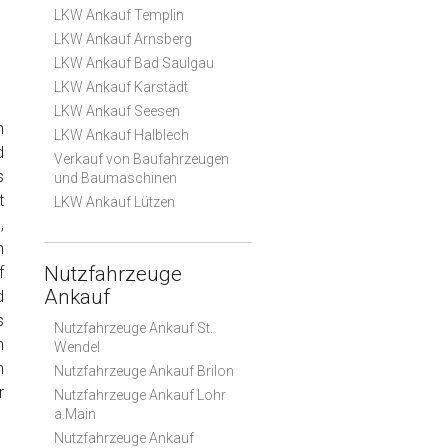
LKW Ankauf Templin
LKW Ankauf Arnsberg
LKW Ankauf Bad Saulgau
LKW Ankauf Karstädt
LKW Ankauf Seesen
m
LKW Ankauf Halblech
d
Verkauf von Baufahrzeugen
s
und Baumaschinen
t
LKW Ankauf Lützen
,
m
Nutzfahrzeuge
f
Ankauf
d
s
Nutzfahrzeuge Ankauf St.
n
Wendel
n
Nutzfahrzeuge Ankauf Brilon
r
Nutzfahrzeuge Ankauf Lohr
a.Main
Nutzfahrzeuge Ankauf