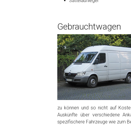
Sattelauflieger
Bekannte Schäden
Gebrauchtwagen
Kilometerstand
Preisvorstellung
Name
*
Telefon
*
Email
zu können und so nicht auf Kosten
Auskünfte über verschiedene Ank
spezifischere Fahrzeuge wie zum B
PLZ und Ort