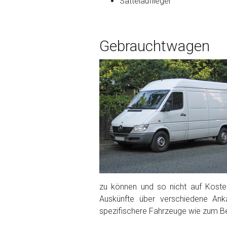
Sattelauflieger
Bekannte Schäden
Gebrauchtwagen
Kilometerstand
Preisvorstellung
Name
*
Telefon
*
Email
zu können und so nicht auf Kosten
Auskünfte über verschiedene Ank
spezifischere Fahrzeuge wie zum Be
PLZ und Ort