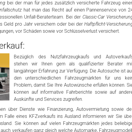
rung
bei der man für jedes zusätzlich versicherte Fahrzeug eine
fallschutz
hat man das Recht auf einen Pannenservice von 2
ssionellen Unfall-Beraterteam. Bei der
Classic-Car Versicherun
es Geld pro Jahr versichern oder bei der
Haftpflicht-Versicherun
igungen, vor Schäden sowie vor Schlüsselverlust versichert.
rkauf:
Bezüglich des Nutzfahrzeugkaufs und Autoverkauf
stehen wir Ihnen gern als qualifizierter Berater mi
langjähriger Erfahrung zur Verfügung. Die Autosuche ist au
den unterschiedlichen Fahrzeugmärkten für uns kei
Problem, damit Sie Ihre Autowünsche erfüllen können. Si
können auf informative Fahrberichte sowie auf ander
Auskünfte und Services zugreifen.
nen über Dienste wie Finanzierung, Autovermietung sowie de
m Falle eines KFZverkaufs ins Ausland informieren wir Sie übe
usland. Sie können auf vielen Fahrzeugmärkten jedes beliebig
auch verkaufen ganz gleich welche Automarke, Fahrzeugmodell