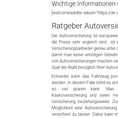
Wichtige Informationen ü
Foto Nr. 1
[welcomewikilite wikiurl=“https://de.
Ratgeber Autoversi
Foto Nr. 2
Die Autoversicherung ist europaweit
die Preise sehr ungleich sind , ist
Versicherungsanbieter genau unter 
Foto Nr. 3
damit man keine unnötigen Gebühr
von Autoversicherungen machen viele
Qual der Wahl bezüglich Ihrer Autove
Sonstiges
Entweder kann das Fahrzeug priva
werden. In diesem Falle lohnt es sic
so viel sparen kann. Man ka
Kaskoversicherung und vielen m
Versicherung beziehungsweise Zu
Möglichkeit eine Autoversicherun
versichern zu lassen. Dabei kann 