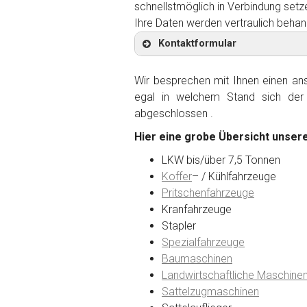
schnellstmöglich in Verbindung setz
Ihre Daten werden vertraulich behan
Kontaktformular
Wir besprechen mit Ihnen einen anst
egal in welchem Stand sich der 
abgeschlossen .
Kontaktformular
Hier eine grobe Übersicht unsere
Marke
*
LKW bis/über 7,5 Tonnen
Koffer
– / Kühlfahrzeuge
Pritschenfahrzeuge
Model
*
Kranfahrzeuge
Stapler
Spezialfahrzeuge
Baujahr
Baumaschinen
Landwirtschaftliche Maschine
Sattelzugmaschinen
Getriebe