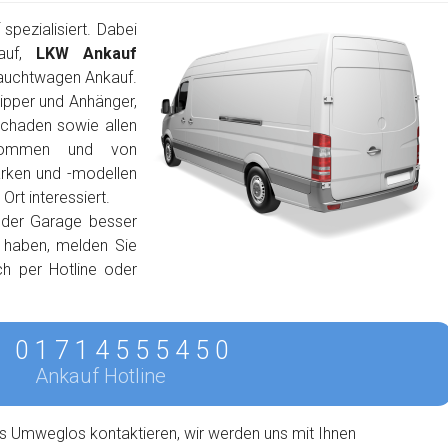
pezialisiert. Dabei
auf,
LKW Ankauf
auchtwagen Ankauf.
ipper und Anhänger,
schaden sowie allen
lkommen und von
arken und -modellen
rt interessiert.
 der Garage besser
n haben, melden Sie
ch per Hotline oder
0 1 7 1 4 5 5 5 4 5 0
Ankauf Hotline
s Umweglos kontaktieren, wir werden uns mit Ihnen