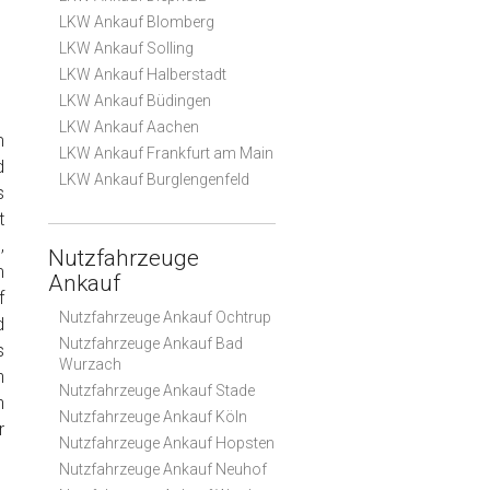
LKW Ankauf Blomberg
LKW Ankauf Solling
LKW Ankauf Halberstadt
LKW Ankauf Büdingen
LKW Ankauf Aachen
m
LKW Ankauf Frankfurt am Main
d
LKW Ankauf Burglengenfeld
s
t
,
Nutzfahrzeuge
m
Ankauf
f
Nutzfahrzeuge Ankauf Ochtrup
d
Nutzfahrzeuge Ankauf Bad
s
Wurzach
n
Nutzfahrzeuge Ankauf Stade
n
Nutzfahrzeuge Ankauf Köln
r
Nutzfahrzeuge Ankauf Hopsten
Nutzfahrzeuge Ankauf Neuhof