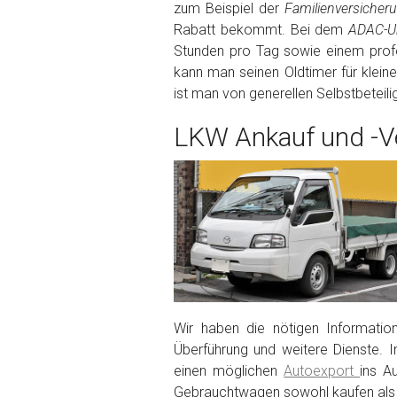
zum Beispiel der
Familienversiche
Rabatt bekommt. Bei dem
ADAC-Un
Fertig
Stunden pro Tag sowie einem profe
kann man seinen Oldtimer für klein
Wie viel ist 10+2 ?
*
ist man von generellen Selbstbeteil
LKW Ankauf und -Ve
Wir haben die nötigen Informatio
Überführung und weitere Dienste. I
einen möglichen
Autoexport
ins A
Gebrauchtwagen sowohl kaufen als 