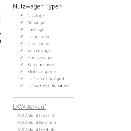
Nutzwagen Typen
Nützlinge
Anhänger
Lastzüge
z
Transporter
t
Omnibusse
Kastenwagen
Einsatzwagen
Baumaschinen
Kleintransporter
Traktoren und Agrobil
alle weiteren Bauarten
LKW Ankauf
LKW Ankauf Loxstedt
LKW Ankauf Nordhorn
LKW Ankauf Diepholz