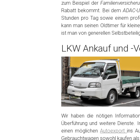
zum Beispiel der
Familienversiche
Rabatt bekommt. Bei dem
ADAC-Un
Fertig
Stunden pro Tag sowie einem profe
kann man seinen Oldtimer für klein
Wie viel ist 10+2 ?
*
ist man von generellen Selbstbeteil
LKW Ankauf und -Ve
Wir haben die nötigen Informatio
Überführung und weitere Dienste. I
einen möglichen
Autoexport
ins A
Gebrauchtwagen sowohl kaufen als 