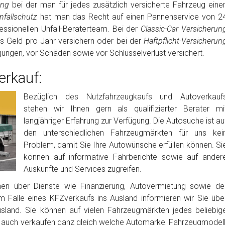
rung
bei der man für jedes zusätzlich versicherte Fahrzeug eine
fallschutz
hat man das Recht auf einen Pannenservice von 2
ssionellen Unfall-Beraterteam. Bei der
Classic-Car Versicherun
es Geld pro Jahr versichern oder bei der
Haftpflicht-Versicherun
igungen, vor Schäden sowie vor Schlüsselverlust versichert.
rkauf:
Bezüglich des Nutzfahrzeugkaufs und Autoverkauf
stehen wir Ihnen gern als qualifizierter Berater mi
langjähriger Erfahrung zur Verfügung. Die Autosuche ist au
den unterschiedlichen Fahrzeugmärkten für uns kei
Problem, damit Sie Ihre Autowünsche erfüllen können. Si
können auf informative Fahrberichte sowie auf ander
Auskünfte und Services zugreifen.
nen über Dienste wie Finanzierung, Autovermietung sowie de
m Falle eines KFZverkaufs ins Ausland informieren wir Sie übe
usland. Sie können auf vielen Fahrzeugmärkten jedes beliebig
auch verkaufen ganz gleich welche Automarke, Fahrzeugmodell