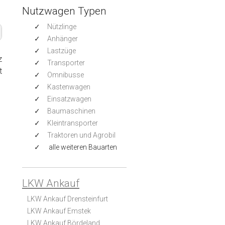
Nutzwagen Typen
Nützlinge
Anhänger
Lastzüge
z
Transporter
t
Omnibusse
Kastenwagen
Einsatzwagen
Baumaschinen
Kleintransporter
Traktoren und Agrobil
alle weiteren Bauarten
LKW Ankauf
LKW Ankauf Drensteinfurt
LKW Ankauf Emstek
LKW Ankauf Bördeland