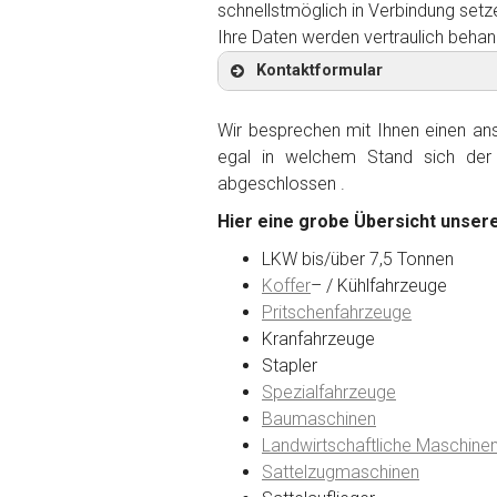
schnellstmöglich in Verbindung setz
Ihre Daten werden vertraulich behan
Kontaktformular
Wir besprechen mit Ihnen einen anst
egal in welchem Stand sich der 
abgeschlossen .
Kontaktformular
Hier eine grobe Übersicht unsere
Marke
*
LKW bis/über 7,5 Tonnen
Koffer
– / Kühlfahrzeuge
Pritschenfahrzeuge
Model
*
Kranfahrzeuge
Stapler
Spezialfahrzeuge
Baujahr
Baumaschinen
Landwirtschaftliche Maschine
Sattelzugmaschinen
Getriebe