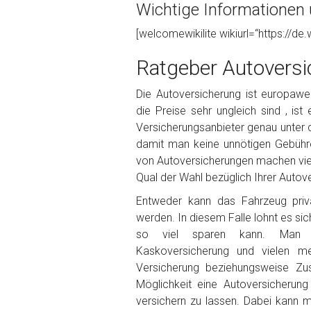
Wichtige Informationen 
Foto Nr. 1
[welcomewikilite wikiurl=“https://de.
Ratgeber Autoversi
Foto Nr. 2
Die Autoversicherung ist europaweit
die Preise sehr ungleich sind , ist
Versicherungsanbieter genau unter 
Foto Nr. 3
damit man keine unnötigen Gebühr
von Autoversicherungen machen viele
Qual der Wahl bezüglich Ihrer Autove
Sonstiges
Entweder kann das Fahrzeug priva
werden. In diesem Falle lohnt es sic
so viel sparen kann. Man ka
Kaskoversicherung und vielen m
Versicherung beziehungsweise Zu
Möglichkeit eine Autoversicherun
versichern zu lassen. Dabei kann 