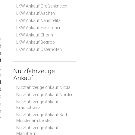
LKW Ankauf Großenkneten
LKW Ankauf Aachen
LKW Ankauf Neustrelitz
LKW Ankauf Euskirchen
LKW Ankauf Chorin
m
LKW Ankauf Bottrop
d
LKW Ankauf Osterhofen
s
t
,
Nutzfahrzeuge
m
Ankauf
f
Nutzfahrzeuge Ankauf Nidda
d
Nutzfahrzeuge Ankauf Norden
s
Nutzfahrzeuge Ankauf
n
Krauschwitz
n
Nutzfahrzeuge Ankauf Bad
r
Münder am Deister
Nutzfahrzeuge Ankauf
Mannheim