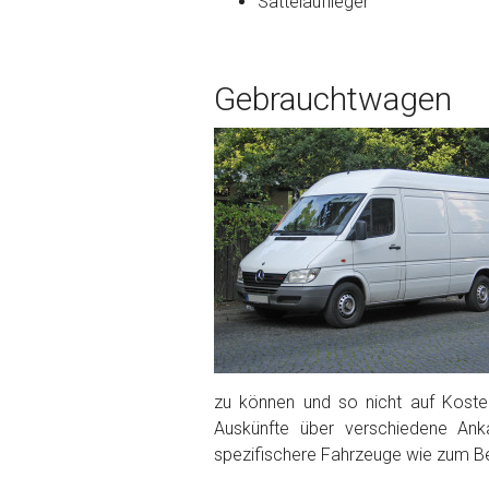
Sattelauflieger
Bekannte Schäden
Gebrauchtwagen
Kilometerstand
Preisvorstellung
Name
*
Telefon
*
Email
zu können und so nicht auf Kosten
Auskünfte über verschiedene Ank
spezifischere Fahrzeuge wie zum Be
PLZ und Ort