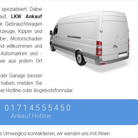
pezialisiert. Dabei
auf,
LKW Ankauf
ie Gebrauchtwagen
rzeuge, Kipper und
ebe-, Motorschaden
ind willkommen und
n Automarken und -
wie aus jedem Ort
 der Garage besser
n haben, melden Sie
 per Hotline oder Angebotsformular.
0 1 7 1 4 5 5 5 4 5 0
Ankauf Hotline
s Umweglos kontaktieren, wir werden uns mit Ihnen