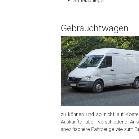
Sattelauflieger
Bekannte Schäden
Gebrauchtwagen
Kilometerstand
Preisvorstellung
Name
*
Telefon
*
Email
zu können und so nicht auf Kosten
Auskünfte über verschiedene Ank
spezifischere Fahrzeuge wie zum Bei
PLZ und Ort