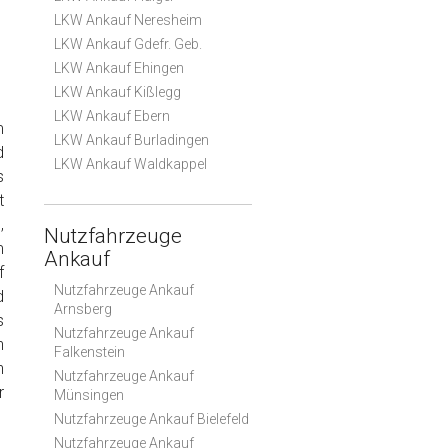
LKW Ankauf Neresheim
LKW Ankauf Gdefr. Geb.
LKW Ankauf Ehingen
LKW Ankauf Kißlegg
LKW Ankauf Ebern
m
LKW Ankauf Burladingen
d
LKW Ankauf Waldkappel
s
t
,
Nutzfahrzeuge
m
Ankauf
f
Nutzfahrzeuge Ankauf
d
Arnsberg
s
Nutzfahrzeuge Ankauf
n
Falkenstein
n
Nutzfahrzeuge Ankauf
r
Münsingen
Nutzfahrzeuge Ankauf Bielefeld
Nutzfahrzeuge Ankauf