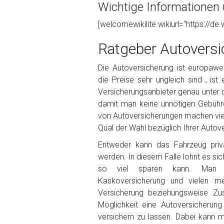
Wichtige Informationen ü
Foto Nr. 1
[welcomewikilite wikiurl=“https://de.
Ratgeber Autoversi
Foto Nr. 2
Die Autoversicherung ist europaweit
die Preise sehr ungleich sind , ist
Versicherungsanbieter genau unter 
Foto Nr. 3
damit man keine unnötigen Gebühr
von Autoversicherungen machen viele
Qual der Wahl bezüglich Ihrer Autove
Sonstiges
Entweder kann das Fahrzeug priva
werden. In diesem Falle lohnt es sic
so viel sparen kann. Man ka
Kaskoversicherung und vielen m
Versicherung beziehungsweise Zu
Möglichkeit eine Autoversicherun
versichern zu lassen. Dabei kann 