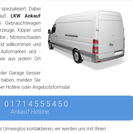
pezialisiert. Dabei
auf,
LKW Ankauf
e Gebrauchtwagen
rzeuge, Kipper und
ebe-, Motorschaden
ind willkommen und
n Automarken und -
wie aus jedem Ort
 der Garage besser
n haben, melden Sie
 per Hotline oder Angebotsformular.
0 1 7 1 4 5 5 5 4 5 0
Ankauf Hotline
s Umweglos kontaktieren, wir werden uns mit Ihnen