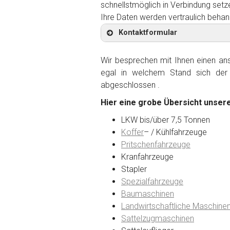
schnellstmöglich in Verbindung setz
Ihre Daten werden vertraulich behan
Kontaktformular
Wir besprechen mit Ihnen einen anst
egal in welchem Stand sich der 
abgeschlossen .
Kontaktformular
Hier eine grobe Übersicht unsere
Marke
*
LKW bis/über 7,5 Tonnen
Koffer
– / Kühlfahrzeuge
Pritschenfahrzeuge
Model
*
Kranfahrzeuge
Stapler
Spezialfahrzeuge
Baujahr
Baumaschinen
Landwirtschaftliche Maschine
Sattelzugmaschinen
Getriebe