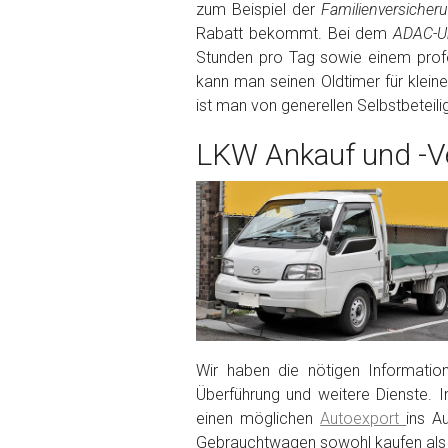
zum Beispiel der
Familienversiche
Rabatt bekommt. Bei dem
ADAC-Un
Fertig
Stunden pro Tag sowie einem profe
kann man seinen Oldtimer für klein
Wie viel ist 10+2 ?
*
ist man von generellen Selbstbeteil
LKW Ankauf und -Ve
Wir haben die nötigen Informatio
Überführung und weitere Dienste. I
einen möglichen
Autoexport
ins A
Gebrauchtwagen sowohl kaufen als 