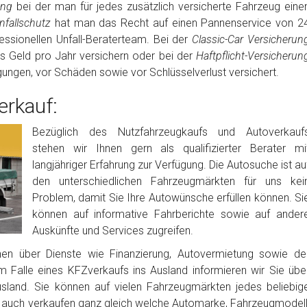
rung
bei der man für jedes zusätzlich versicherte Fahrzeug eine
fallschutz
hat man das Recht auf einen Pannenservice von 2
ssionellen Unfall-Beraterteam. Bei der
Classic-Car Versicherun
es Geld pro Jahr versichern oder bei der
Haftpflicht-Versicherun
igungen, vor Schäden sowie vor Schlüsselverlust versichert.
rkauf:
Bezüglich des Nutzfahrzeugkaufs und Autoverkauf
stehen wir Ihnen gern als qualifizierter Berater mi
langjähriger Erfahrung zur Verfügung. Die Autosuche ist au
den unterschiedlichen Fahrzeugmärkten für uns kei
Problem, damit Sie Ihre Autowünsche erfüllen können. Si
können auf informative Fahrberichte sowie auf ander
Auskünfte und Services zugreifen.
nen über Dienste wie Finanzierung, Autovermietung sowie de
m Falle eines KFZverkaufs ins Ausland informieren wir Sie übe
usland. Sie können auf vielen Fahrzeugmärkten jedes beliebig
auch verkaufen ganz gleich welche Automarke, Fahrzeugmodell