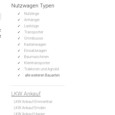
Nutzwagen Typen
Nützlinge
Anhänger
Lastzüge
z
Transporter
t
Omnibusse
Kastenwagen
Einsatzwagen
Baumaschinen
Kleintransporter
Traktoren und Agrobil
alle weiteren Bauarten
LKW Ankauf
LKW Ankauf Emmerthal
LKW Ankauf Emden
LKW Ankauf Haiger