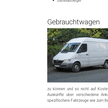
Sattelauflieger
Bekannte Schäden
Gebrauchtwagen
Kilometerstand
Preisvorstellung
Name
*
Telefon
*
Email
zu können und so nicht auf Kosten
Auskünfte über verschiedene Ank
spezifischere Fahrzeuge wie zum Be
PLZ und Ort