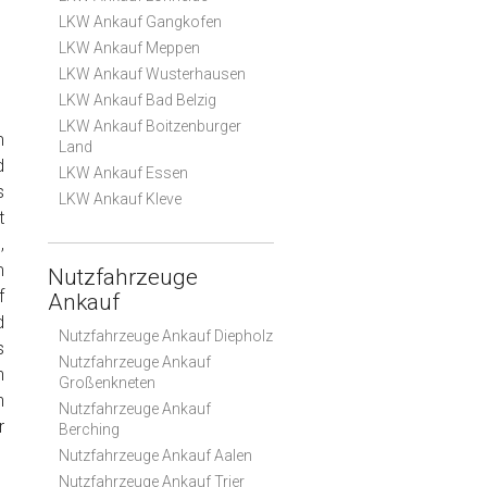
LKW Ankauf Gangkofen
LKW Ankauf Meppen
LKW Ankauf Wusterhausen
LKW Ankauf Bad Belzig
LKW Ankauf Boitzenburger
m
Land
d
LKW Ankauf Essen
s
LKW Ankauf Kleve
t
,
m
Nutzfahrzeuge
f
Ankauf
d
Nutzfahrzeuge Ankauf Diepholz
s
Nutzfahrzeuge Ankauf
n
Großenkneten
n
Nutzfahrzeuge Ankauf
r
Berching
Nutzfahrzeuge Ankauf Aalen
Nutzfahrzeuge Ankauf Trier