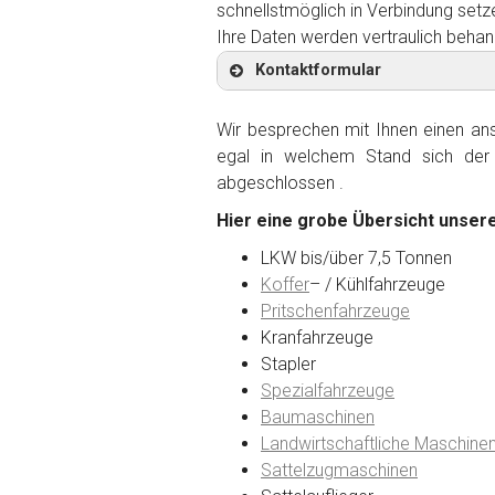
schnellstmöglich in Verbindung setz
Ihre Daten werden vertraulich behan
Kontaktformular
Wir besprechen mit Ihnen einen anst
egal in welchem Stand sich der 
abgeschlossen .
Kontaktformular
Hier eine grobe Übersicht unsere
Marke
*
LKW bis/über 7,5 Tonnen
Koffer
– / Kühlfahrzeuge
Pritschenfahrzeuge
Model
*
Kranfahrzeuge
Stapler
Spezialfahrzeuge
Baujahr
Baumaschinen
Landwirtschaftliche Maschine
Sattelzugmaschinen
Getriebe