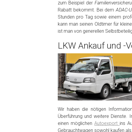
zum Beispiel der
Familienversiche
Rabatt bekommt. Bei dem
ADAC-Un
Fertig
Stunden pro Tag sowie einem profe
kann man seinen Oldtimer für klein
Wie viel ist 10+2 ?
*
ist man von generellen Selbstbeteil
LKW Ankauf und -Ve
Wir haben die nötigen Informatio
Überführung und weitere Dienste. I
einen möglichen
Autoexport
ins A
Gebrauchtwagen sowohl kaufen als 