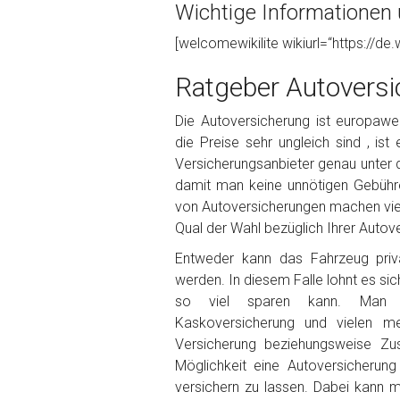
Wichtige Informationen 
Foto Nr. 1
[welcomewikilite wikiurl=“https://de.
Ratgeber Autoversi
Foto Nr. 2
Die Autoversicherung ist europaweit
die Preise sehr ungleich sind , ist
Versicherungsanbieter genau unter 
Foto Nr. 3
damit man keine unnötigen Gebühr
von Autoversicherungen machen viele
Qual der Wahl bezüglich Ihrer Autove
Sonstiges
Entweder kann das Fahrzeug priva
werden. In diesem Falle lohnt es sic
so viel sparen kann. Man ka
Kaskoversicherung und vielen m
Versicherung beziehungsweise Zu
Möglichkeit eine Autoversicherun
versichern zu lassen. Dabei kann 