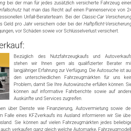
rung
bei der man für jedes zusätzlich versicherte Fahrzeug eine
fallschutz
hat man das Recht auf einen Pannenservice von 2
ssionellen Unfall-Beraterteam. Bei der
Classic-Car Versicherun
es Geld pro Jahr versichern oder bei der
Haftpflicht-Versicherun
igungen, vor Schäden sowie vor Schlüsselverlust versichert.
rkauf:
Bezüglich des Nutzfahrzeugkaufs und Autoverkauf
stehen wir Ihnen gern als qualifizierter Berater mi
langjähriger Erfahrung zur Verfügung. Die Autosuche ist au
den unterschiedlichen Fahrzeugmärkten für uns kei
Problem, damit Sie Ihre Autowünsche erfüllen können. Si
können auf informative Fahrberichte sowie auf ander
Auskünfte und Services zugreifen.
nen über Dienste wie Finanzierung, Autovermietung sowie de
m Falle eines KFZverkaufs ins Ausland informieren wir Sie übe
usland. Sie können auf vielen Fahrzeugmärkten jedes beliebig
auch verkaufen ganz gleich welche Automarke, Fahrzeugmodell