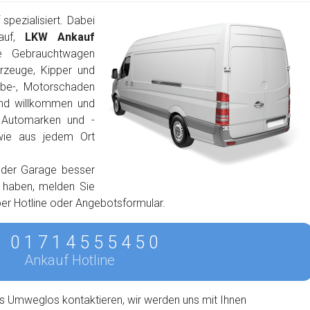
pezialisiert. Dabei
auf,
LKW Ankauf
e Gebrauchtwagen
rzeuge, Kipper und
ebe-, Motorschaden
ind willkommen und
n Automarken und -
wie aus jedem Ort
 der Garage besser
n haben, melden Sie
 per Hotline oder Angebotsformular.
0 1 7 1 4 5 5 5 4 5 0
Ankauf Hotline
s Umweglos kontaktieren, wir werden uns mit Ihnen