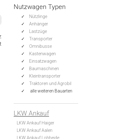
Nutzwagen Typen
Nützlinge
Anhänger
Lastzüge
z
Transporter
t
Omnibusse
Kastenwagen
Einsatzwagen
Baumaschinen
Kleintransporter
Traktoren und Agrobil
alle weiteren Bauarten
LKW Ankauf
LKW Ankauf Haiger
LKW Ankauf Aalen
LKW Ankauf Lohheide