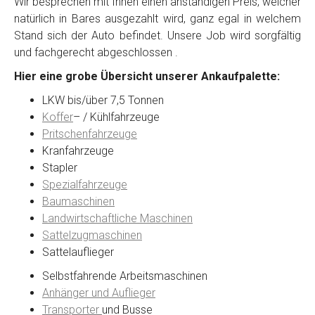
Wir besprechen mit Ihnen einen anständigen Preis, welcher
natürlich in Bares ausgezahlt wird, ganz egal in welchem
Stand sich der Auto befindet. Unsere Job wird sorgfältig
Kontaktformular
und fachgerecht abgeschlossen .
Hier eine grobe Übersicht unserer Ankaufpalette:
Marke
*
LKW bis/über 7,5 Tonnen
Koffer
– / Kühlfahrzeuge
Model
*
Pritschenfahrzeuge
Kranfahrzeuge
Stapler
Baujahr
Spezialfahrzeuge
Baumaschinen
Landwirtschaftliche Maschinen
Getriebe
Sattelzugmaschinen
Sattelauflieger
Bekannte Schäden
Selbstfahrende Arbeitsmaschinen
Anhänger und Auflieger
Kilometerstand
Transporter
und Busse