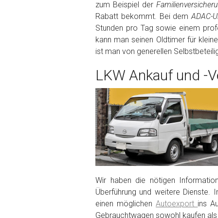
zum Beispiel der
Familienversiche
Rabatt bekommt. Bei dem
ADAC-Un
Fertig
Stunden pro Tag sowie einem profe
kann man seinen Oldtimer für klein
Wie viel ist 10+2 ?
*
ist man von generellen Selbstbeteil
LKW Ankauf und -Ve
Wir haben die nötigen Informatio
Überführung und weitere Dienste. I
einen möglichen
Autoexport
ins A
Gebrauchtwagen sowohl kaufen als 