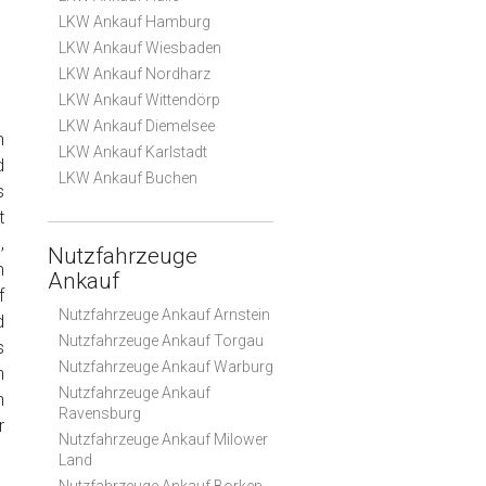
LKW Ankauf Hamburg
LKW Ankauf Wiesbaden
LKW Ankauf Nordharz
LKW Ankauf Wittendörp
LKW Ankauf Diemelsee
m
LKW Ankauf Karlstadt
d
LKW Ankauf Buchen
s
t
,
Nutzfahrzeuge
m
Ankauf
f
Nutzfahrzeuge Ankauf Arnstein
d
Nutzfahrzeuge Ankauf Torgau
s
Nutzfahrzeuge Ankauf Warburg
n
Nutzfahrzeuge Ankauf
n
Ravensburg
r
Nutzfahrzeuge Ankauf Milower
Land