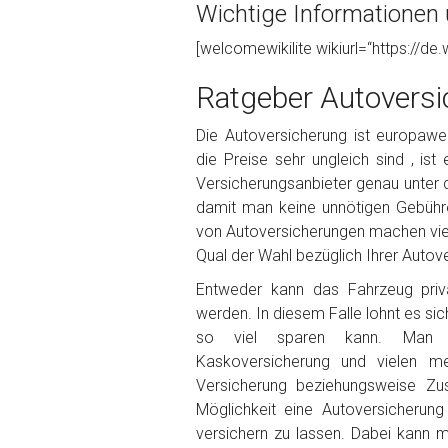
Wichtige Informationen 
Foto Nr. 1
[welcomewikilite wikiurl=“https://de.
Ratgeber Autoversi
Foto Nr. 2
Die Autoversicherung ist europaweit
die Preise sehr ungleich sind , ist
Versicherungsanbieter genau unter 
Foto Nr. 3
damit man keine unnötigen Gebühr
von Autoversicherungen machen viele
Qual der Wahl bezüglich Ihrer Autove
Sonstiges
Entweder kann das Fahrzeug priva
werden. In diesem Falle lohnt es sic
so viel sparen kann. Man ka
Kaskoversicherung und vielen m
Versicherung beziehungsweise Zu
Möglichkeit eine Autoversicherun
versichern zu lassen. Dabei kann 