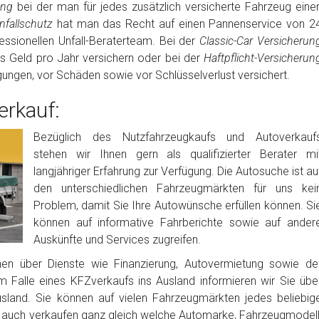
rung
bei der man für jedes zusätzlich versicherte Fahrzeug eine
fallschutz
hat man das Recht auf einen Pannenservice von 2
ssionellen Unfall-Beraterteam. Bei der
Classic-Car Versicherun
es Geld pro Jahr versichern oder bei der
Haftpflicht-Versicherun
igungen, vor Schäden sowie vor Schlüsselverlust versichert.
rkauf:
Bezüglich des Nutzfahrzeugkaufs und Autoverkauf
stehen wir Ihnen gern als qualifizierter Berater mi
langjähriger Erfahrung zur Verfügung. Die Autosuche ist au
den unterschiedlichen Fahrzeugmärkten für uns kei
Problem, damit Sie Ihre Autowünsche erfüllen können. Si
können auf informative Fahrberichte sowie auf ander
Auskünfte und Services zugreifen.
nen über Dienste wie Finanzierung, Autovermietung sowie de
m Falle eines KFZverkaufs ins Ausland informieren wir Sie übe
usland. Sie können auf vielen Fahrzeugmärkten jedes beliebig
auch verkaufen ganz gleich welche Automarke, Fahrzeugmodell