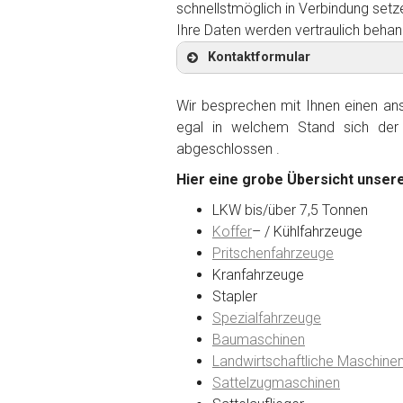
schnellstmöglich in Verbindung setz
Ihre Daten werden vertraulich behan
Kontaktformular
Wir besprechen mit Ihnen einen anst
egal in welchem Stand sich der 
abgeschlossen .
Kontaktformular
Hier eine grobe Übersicht unsere
Marke
*
LKW bis/über 7,5 Tonnen
Koffer
– / Kühlfahrzeuge
Pritschenfahrzeuge
Model
*
Kranfahrzeuge
Stapler
Spezialfahrzeuge
Baujahr
Baumaschinen
Landwirtschaftliche Maschine
Sattelzugmaschinen
Getriebe