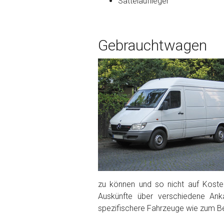
Sattelauflieger
Bekannte Schäden
Gebrauchtwagen
Kilometerstand
Preisvorstellung
Name
*
Telefon
*
Email
zu können und so nicht auf Kosten
Auskünfte über verschiedene Ank
spezifischere Fahrzeuge wie zum Be
PLZ und Ort