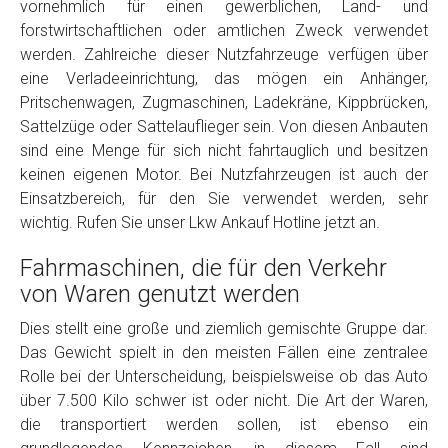
vornehmlich für einen gewerblichen, Land- und
Model
*
forstwirtschaftlichen oder amtlichen Zweck verwendet
werden. Zahlreiche dieser Nutzfahrzeuge verfügen über
eine Verladeeinrichtung, das mögen ein Anhänger,
Baujahr
Pritschenwagen, Zugmaschinen, Ladekräne, Kippbrücken,
Sattelzüge oder Sattelauflieger sein. Von diesen Anbauten
Getriebe
sind eine Menge für sich nicht fahrtauglich und besitzen
keinen eigenen Motor. Bei Nutzfahrzeugen ist auch der
Einsatzbereich, für den Sie verwendet werden, sehr
Bekannte Schäden
wichtig. Rufen Sie unser Lkw Ankauf Hotline jetzt an.
Fahrmaschinen, die für den Verkehr
Kilometerstand
von Waren genutzt werden
Dies stellt eine große und ziemlich gemischte Gruppe dar.
Preisvorstellung
Das Gewicht spielt in den meisten Fällen eine zentralee
Rolle bei der Unterscheidung, beispielsweise ob das Auto
Name
*
über 7.500 Kilo schwer ist oder nicht. Die Art der Waren,
die transportiert werden sollen, ist ebenso ein