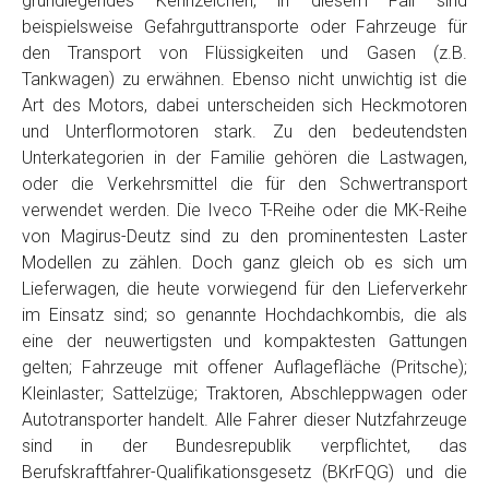
grundlegendes Kennzeichen, in diesem Fall sind
Telefon
*
beispielsweise Gefahrguttransporte oder Fahrzeuge für
den Transport von Flüssigkeiten und Gasen (z.B.
Tankwagen) zu erwähnen. Ebenso nicht unwichtig ist die
Email
Art des Motors, dabei unterscheiden sich Heckmotoren
und Unterflormotoren stark. Zu den bedeutendsten
Unterkategorien in der Familie gehören die Lastwagen,
PLZ und Ort
oder die Verkehrsmittel die für den Schwertransport
verwendet werden. Die Iveco T-Reihe oder die MK-Reihe
Foto Nr. 1
von Magirus-Deutz sind zu den prominentesten Laster
Modellen zu zählen. Doch ganz gleich ob es sich um
Lieferwagen, die heute vorwiegend für den Lieferverkehr
Foto Nr. 2
im Einsatz sind; so genannte Hochdachkombis, die als
eine der neuwertigsten und kompaktesten Gattungen
gelten; Fahrzeuge mit offener Auflagefläche (Pritsche);
Foto Nr. 3
Kleinlaster; Sattelzüge; Traktoren, Abschleppwagen oder
Autotransporter handelt. Alle Fahrer dieser Nutzfahrzeuge
sind in der Bundesrepublik verpflichtet, das
Sonstiges
Berufskraftfahrer-Qualifikationsgesetz (BKrFQG) und die