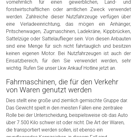
vornehmlich für einen gewerblichen, Land- und
Model
*
forstwirtschaftlichen oder amtlichen Zweck verwendet
werden. Zahlreiche dieser Nutzfahrzeuge verfügen über
eine Verladeeinrichtung, das mögen ein Anhänger,
Baujahr
Pritschenwagen, Zugmaschinen, Ladekräne, Kippbrücken,
Sattelzüge oder Sattelauflieger sein. Von diesen Anbauten
Getriebe
sind eine Menge für sich nicht fahrtauglich und besitzen
keinen eigenen Motor. Bei Nutzfahrzeugen ist auch der
Einsatzbereich, für den Sie verwendet werden, sehr
Bekannte Schäden
wichtig. Rufen Sie unser Lkw Ankauf Hotline jetzt an.
Fahrmaschinen, die für den Verkehr
Kilometerstand
von Waren genutzt werden
Dies stellt eine große und ziemlich gemischte Gruppe dar.
Preisvorstellung
Das Gewicht spielt in den meisten Fällen eine zentralee
Rolle bei der Unterscheidung, beispielsweise ob das Auto
Name
*
über 7.500 Kilo schwer ist oder nicht. Die Art der Waren,
die transportiert werden sollen, ist ebenso ein