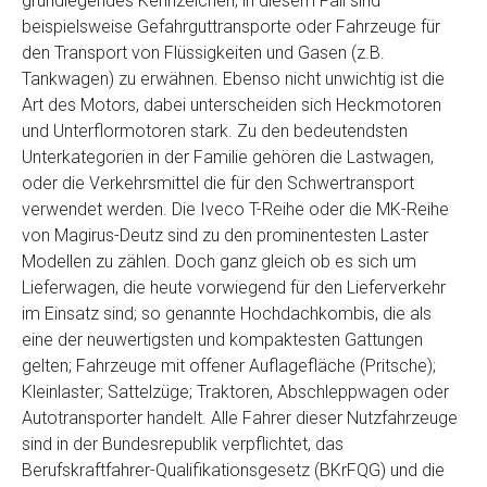
grundlegendes Kennzeichen, in diesem Fall sind
Telefon
*
beispielsweise Gefahrguttransporte oder Fahrzeuge für
den Transport von Flüssigkeiten und Gasen (z.B.
Tankwagen) zu erwähnen. Ebenso nicht unwichtig ist die
Email
Art des Motors, dabei unterscheiden sich Heckmotoren
und Unterflormotoren stark. Zu den bedeutendsten
Unterkategorien in der Familie gehören die Lastwagen,
PLZ und Ort
oder die Verkehrsmittel die für den Schwertransport
verwendet werden. Die Iveco T-Reihe oder die MK-Reihe
Foto Nr. 1
von Magirus-Deutz sind zu den prominentesten Laster
Modellen zu zählen. Doch ganz gleich ob es sich um
Lieferwagen, die heute vorwiegend für den Lieferverkehr
Foto Nr. 2
im Einsatz sind; so genannte Hochdachkombis, die als
eine der neuwertigsten und kompaktesten Gattungen
gelten; Fahrzeuge mit offener Auflagefläche (Pritsche);
Foto Nr. 3
Kleinlaster; Sattelzüge; Traktoren, Abschleppwagen oder
Autotransporter handelt. Alle Fahrer dieser Nutzfahrzeuge
sind in der Bundesrepublik verpflichtet, das
Sonstiges
Berufskraftfahrer-Qualifikationsgesetz (BKrFQG) und die