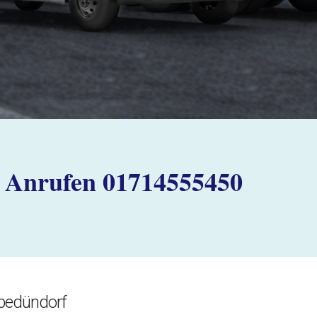
Anrufen 01714555450
bedündorf