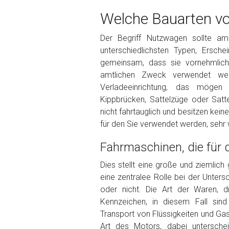
Welche Bauarten vo
Der Begriff Nutzwagen sollte a
unterschiedlichsten Typen, Ersc
Kontaktformular
gemeinsam, dass sie vornehmlich 
Marke
*
amtlichen Zweck verwendet werd
Verladeeinrichtung, das mögen 
Kippbrücken, Sattelzüge oder Satte
Model
*
nicht fahrtauglich und besitzen kein
für den Sie verwendet werden, sehr w
Baujahr
Fahrmaschinen, die für
Dies stellt eine große und ziemlich
Getriebe
eine zentralee Rolle bei der Unters
oder nicht. Die Art der Waren, d
Kennzeichen, in diesem Fall sind
Bekannte Schäden
Transport von Flüssigkeiten und Gas
Art des Motors, dabei untersche