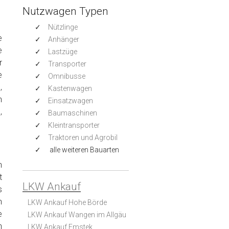
Nutzwagen Typen
Nützlinge
e
Anhänger
e
Lastzüge
r
Transporter
e
Omnibusse
,
Kastenwagen
h
Einsatzwagen
,
Baumaschinen
Kleintransporter
Traktoren und Agrobil
alle weiteren Bauarten
n
t
LKW Ankauf
s
n
LKW Ankauf Hohe Börde
e
LKW Ankauf Wangen im Allgäu
n
LKW Ankauf Emstek