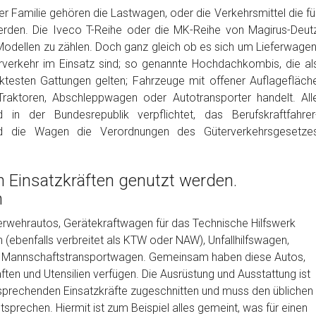
r Familie gehören die Lastwagen, oder die Verkehrsmittel die fü
rden. Die Iveco T-Reihe oder die MK-Reihe von Magirus-Deut
Modellen zu zählen. Doch ganz gleich ob es sich um Lieferwagen
rverkehr im Einsatz sind; so genannte Hochdachkombis, die al
testen Gattungen gelten; Fahrzeuge mit offener Auflagefläch
e; Traktoren, Abschleppwagen oder Autotransporter handelt. All
 in der Bundesrepublik verpflichtet, das Berufskraftfahrer
und die Wagen die Verordnungen des Güterverkehrsgesetze
n Einsatzkräften genutzt werden.
n
uerwehrautos, Gerätekraftwagen für das Technische Hilfswerk
ebenfalls verbreitet als KTW oder NAW), Unfallhilfswagen,
he Mannschaftstransportwagen. Gemeinsam haben diese Autos,
ten und Utensilien verfügen. Die Ausrüstung und Ausstattung ist
ntsprechenden Einsatzkräfte zugeschnitten und muss den üblichen
prechen. Hiermit ist zum Beispiel alles gemeint, was für einen