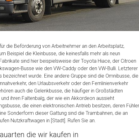
ür die Beförderung von Arbeitnehmer an den Arbeitsplatz,
m Beispiel die Kleinbusse, die keinesfalls mehr als neun
Fabrikate sind hier beispielsweise der Toyota Hiace, der Citroen
lkswagen-Busse wie den VW-Caddy oder den VW-Bulli. Letzterer
hes bezeichnet wurde. Eine andere Gruppe sind die Omnibusse, die
nnahverkehr, den Urlaubsverkehr oder den Fernlinienverkehr
hören auch die Gelenkbusse, die häufiger in Großstädten
 und ihren Faltenbalg, der wie ein Akkordeon aussieht
ngsbusse, die einen elektronischen Antrieb besitzen, deren Fühle
Eine Sonderform dieser Gattung sind die Trambahnen, die an
fen Nutzkraftwagen in [Stadt]. Rufen Sie an.
uarten die wir kaufen in