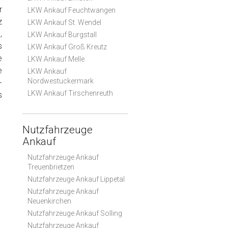
r
LKW Ankauf Feuchtwangen
z
LKW Ankauf St. Wendel
,
LKW Ankauf Burgstall
s
LKW Ankauf Groß Kreutz
e
LKW Ankauf Melle
e
LKW Ankauf
Nordwestuckermark
-
LKW Ankauf Tirschenreuth
s
Nutzfahrzeuge
Ankauf
Nutzfahrzeuge Ankauf
Treuenbrietzen
Nutzfahrzeuge Ankauf Lippetal
Nutzfahrzeuge Ankauf
Neuenkirchen
Nutzfahrzeuge Ankauf Solling
Nutzfahrzeuge Ankauf