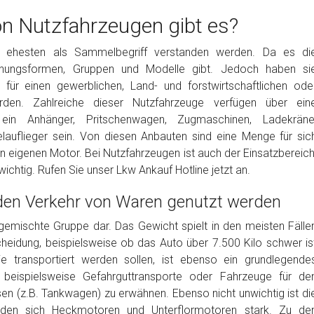
n Nutzfahrzeugen gibt es?
m ehesten als Sammelbegriff verstanden werden. Da es di
heinungsformen, Gruppen und Modelle gibt. Jedoch haben si
für einen gewerblichen, Land- und forstwirtschaftlichen ode
en. Zahlreiche dieser Nutzfahrzeuge verfügen über ein
ein Anhänger, Pritschenwagen, Zugmaschinen, Ladekräne
lauflieger sein. Von diesen Anbauten sind eine Menge für sic
en eigenen Motor. Bei Nutzfahrzeugen ist auch der Einsatzbereich
ichtig. Rufen Sie unser Lkw Ankauf Hotline jetzt an.
 den Verkehr von Waren genutzt werden
 gemischte Gruppe dar. Das Gewicht spielt in den meisten Fälle
cheidung, beispielsweise ob das Auto über 7.500 Kilo schwer is
ie transportiert werden sollen, ist ebenso ein grundlegende
 beispielsweise Gefahrguttransporte oder Fahrzeuge für de
en (z.B. Tankwagen) zu erwähnen. Ebenso nicht unwichtig ist di
iden sich Heckmotoren und Unterflormotoren stark. Zu de