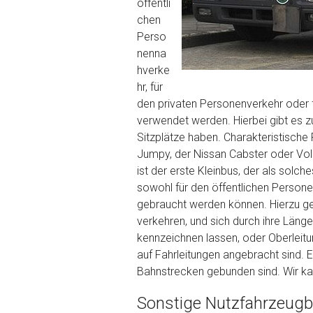
Wie viel ist 10+2 ?
*
öffentli
chen
Perso
nenna
hverke
hr, für
den privaten Personenverkehr oder f
verwendet werden. Hierbei gibt es zu
Sitzplätze haben. Charakteristische 
Jumpy, der Nissan Cabster oder Vo
ist der erste Kleinbus, der als solc
sowohl für den öffentlichen Persone
gebraucht werden können. Hierzu ge
verkehren, und sich durch ihre Länge
kennzeichnen lassen, oder Oberleitu
auf Fahrleitungen angebracht sind. 
Bahnstrecken gebunden sind. Wir kau
Sonstige Nutzfahrzeugba