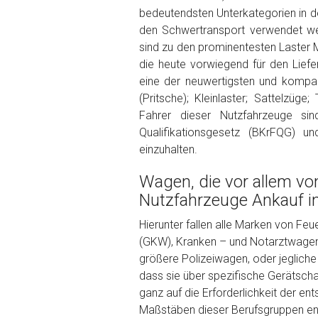
Kilometerstand
bedeutendsten Unterkategorien in de
den Schwertransport verwendet we
sind zu den prominentesten Laster 
Preisvorstellung
die heute vorwiegend für den Liefe
eine der neuwertigsten und kompak
(Pritsche); Kleinlaster; Sattelzüg
Name
*
Fahrer dieser Nutzfahrzeuge sind
Qualifikationsgesetz (BKrFQG) 
einzuhalten.
Telefon
*
Wagen, die vor allem vo
Email
Nutzfahrzeuge Ankauf i
Hierunter fallen alle Marken von Fe
(GKW), Kranken – und Notarztwagen (
PLZ und Ort
größere Polizeiwagen, oder jeglic
dass sie über spezifische Gerätschaf
Foto Nr. 1
ganz auf die Erforderlichkeit der e
Maßstäben dieser Berufsgruppen ents