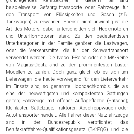
grundlegendes Kennzeichen, in diesem Fall sind
Telefon
*
beispielsweise Gefahrguttransporte oder Fahrzeuge für
den Transport von Flüssigkeiten und Gasen (z.B.
Tankwagen) zu erwähnen. Ebenso nicht unwichtig ist die
Email
Art des Motors, dabei unterscheiden sich Heckmotoren
und Unterflormotoren stark. Zu den bedeutendsten
Unterkategorien in der Familie gehören die Lastwagen,
PLZ und Ort
oder die Verkehrsmittel die für den Schwertransport
verwendet werden. Die Iveco T-Reihe oder die MK-Reihe
Foto Nr. 1
von Magirus-Deutz sind zu den prominentesten Laster
Modellen zu zählen. Doch ganz gleich ob es sich um
Lieferwagen, die heute vorwiegend für den Lieferverkehr
Foto Nr. 2
im Einsatz sind; so genannte Hochdachkombis, die als
eine der neuwertigsten und kompaktesten Gattungen
gelten; Fahrzeuge mit offener Auflagefläche (Pritsche);
Foto Nr. 3
Kleinlaster; Sattelzüge; Traktoren, Abschleppwagen oder
Autotransporter handelt. Alle Fahrer dieser Nutzfahrzeuge
sind in der Bundesrepublik verpflichtet, das
Sonstiges
Berufskraftfahrer-Qualifikationsgesetz (BKrFQG) und die