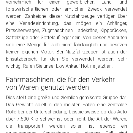
vornehmlich für einen gewerblichen, Land- und
Model
*
forstwirtschaftlichen oder amtlichen Zweck verwendet
werden. Zahlreiche dieser Nutzfahrzeuge verfügen über
eine Verladeeinrichtung, das mögen ein Anhänger,
Baujahr
Pritschenwagen, Zugmaschinen, Ladekräne, Kippbrücken,
Sattelzüge oder Sattelauflieger sein. Von diesen Anbauten
Getriebe
sind eine Menge für sich nicht fahrtauglich und besitzen
keinen eigenen Motor. Bei Nutzfahrzeugen ist auch der
Einsatzbereich, für den Sie verwendet werden, sehr
Bekannte Schäden
wichtig. Rufen Sie unser Lkw Ankauf Hotline jetzt an.
Fahrmaschinen, die für den Verkehr
Kilometerstand
von Waren genutzt werden
Dies stellt eine große und ziemlich gemischte Gruppe dar.
Preisvorstellung
Das Gewicht spielt in den meisten Fällen eine zentralee
Rolle bei der Unterscheidung, beispielsweise ob das Auto
Name
*
über 7.500 Kilo schwer ist oder nicht. Die Art der Waren,
die transportiert werden sollen, ist ebenso ein