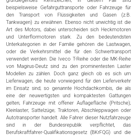
grundlegendes Kennzeichen, in diesem Fall sind
Telefon
*
beispielsweise Gefahrguttransporte oder Fahrzeuge für
den Transport von Flüssigkeiten und Gasen (z.B.
Tankwagen) zu erwähnen. Ebenso nicht unwichtig ist die
Email
Art des Motors, dabei unterscheiden sich Heckmotoren
und Unterflormotoren stark. Zu den bedeutendsten
Unterkategorien in der Familie gehören die Lastwagen,
PLZ und Ort
oder die Verkehrsmittel die für den Schwertransport
verwendet werden. Die Iveco T-Reihe oder die MK-Reihe
Foto Nr. 1
von Magirus-Deutz sind zu den prominentesten Laster
Modellen zu zählen. Doch ganz gleich ob es sich um
Lieferwagen, die heute vorwiegend für den Lieferverkehr
Foto Nr. 2
im Einsatz sind; so genannte Hochdachkombis, die als
eine der neuwertigsten und kompaktesten Gattungen
gelten; Fahrzeuge mit offener Auflagefläche (Pritsche);
Foto Nr. 3
Kleinlaster; Sattelzüge; Traktoren, Abschleppwagen oder
Autotransporter handelt. Alle Fahrer dieser Nutzfahrzeuge
sind in der Bundesrepublik verpflichtet, das
Sonstiges
Berufskraftfahrer-Qualifikationsgesetz (BKrFQG) und die