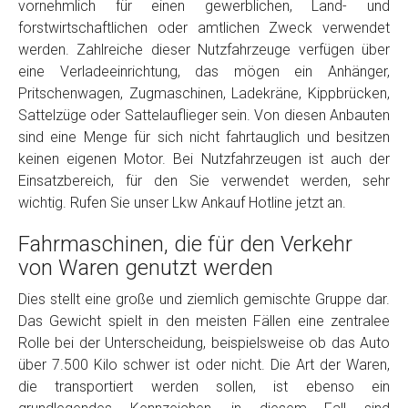
vornehmlich für einen gewerblichen, Land- und
Model
*
forstwirtschaftlichen oder amtlichen Zweck verwendet
werden. Zahlreiche dieser Nutzfahrzeuge verfügen über
eine Verladeeinrichtung, das mögen ein Anhänger,
Baujahr
Pritschenwagen, Zugmaschinen, Ladekräne, Kippbrücken,
Sattelzüge oder Sattelauflieger sein. Von diesen Anbauten
Getriebe
sind eine Menge für sich nicht fahrtauglich und besitzen
keinen eigenen Motor. Bei Nutzfahrzeugen ist auch der
Einsatzbereich, für den Sie verwendet werden, sehr
Bekannte Schäden
wichtig. Rufen Sie unser Lkw Ankauf Hotline jetzt an.
Fahrmaschinen, die für den Verkehr
Kilometerstand
von Waren genutzt werden
Dies stellt eine große und ziemlich gemischte Gruppe dar.
Preisvorstellung
Das Gewicht spielt in den meisten Fällen eine zentralee
Rolle bei der Unterscheidung, beispielsweise ob das Auto
Name
*
über 7.500 Kilo schwer ist oder nicht. Die Art der Waren,
die transportiert werden sollen, ist ebenso ein