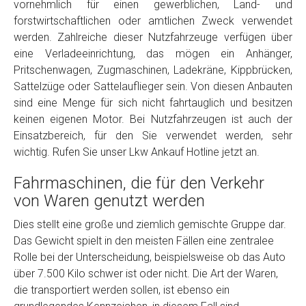
vornehmlich für einen gewerblichen, Land- und
Model
*
forstwirtschaftlichen oder amtlichen Zweck verwendet
werden. Zahlreiche dieser Nutzfahrzeuge verfügen über
eine Verladeeinrichtung, das mögen ein Anhänger,
Baujahr
Pritschenwagen, Zugmaschinen, Ladekräne, Kippbrücken,
Sattelzüge oder Sattelauflieger sein. Von diesen Anbauten
Getriebe
sind eine Menge für sich nicht fahrtauglich und besitzen
keinen eigenen Motor. Bei Nutzfahrzeugen ist auch der
Einsatzbereich, für den Sie verwendet werden, sehr
Bekannte Schäden
wichtig. Rufen Sie unser Lkw Ankauf Hotline jetzt an.
Fahrmaschinen, die für den Verkehr
Kilometerstand
von Waren genutzt werden
Dies stellt eine große und ziemlich gemischte Gruppe dar.
Preisvorstellung
Das Gewicht spielt in den meisten Fällen eine zentralee
Rolle bei der Unterscheidung, beispielsweise ob das Auto
Name
*
über 7.500 Kilo schwer ist oder nicht. Die Art der Waren,
die transportiert werden sollen, ist ebenso ein