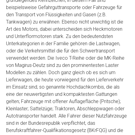
grundlegendes Kennzeichen, in diesem Fall sind
Telefon
*
beispielsweise Gefahrguttransporte oder Fahrzeuge für
den Transport von Flüssigkeiten und Gasen (z.B.
Tankwagen) zu erwähnen. Ebenso nicht unwichtig ist die
Email
Art des Motors, dabei unterscheiden sich Heckmotoren
und Unterflormotoren stark. Zu den bedeutendsten
Unterkategorien in der Familie gehören die Lastwagen,
PLZ und Ort
oder die Verkehrsmittel die für den Schwertransport
verwendet werden. Die Iveco T-Reihe oder die MK-Reihe
Foto Nr. 1
von Magirus-Deutz sind zu den prominentesten Laster
Modellen zu zählen. Doch ganz gleich ob es sich um
Lieferwagen, die heute vorwiegend für den Lieferverkehr
Foto Nr. 2
im Einsatz sind; so genannte Hochdachkombis, die als
eine der neuwertigsten und kompaktesten Gattungen
gelten; Fahrzeuge mit offener Auflagefläche (Pritsche);
Foto Nr. 3
Kleinlaster; Sattelzüge; Traktoren, Abschleppwagen oder
Autotransporter handelt. Alle Fahrer dieser Nutzfahrzeuge
sind in der Bundesrepublik verpflichtet, das
Sonstiges
Berufskraftfahrer-Qualifikationsgesetz (BKrFQG) und die