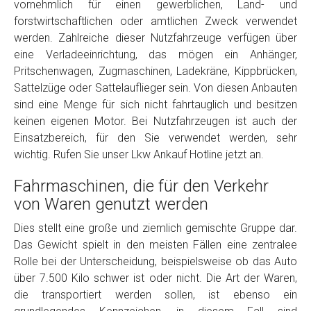
vornehmlich für einen gewerblichen, Land- und
Model
*
forstwirtschaftlichen oder amtlichen Zweck verwendet
werden. Zahlreiche dieser Nutzfahrzeuge verfügen über
eine Verladeeinrichtung, das mögen ein Anhänger,
Baujahr
Pritschenwagen, Zugmaschinen, Ladekräne, Kippbrücken,
Sattelzüge oder Sattelauflieger sein. Von diesen Anbauten
Getriebe
sind eine Menge für sich nicht fahrtauglich und besitzen
keinen eigenen Motor. Bei Nutzfahrzeugen ist auch der
Einsatzbereich, für den Sie verwendet werden, sehr
Bekannte Schäden
wichtig. Rufen Sie unser Lkw Ankauf Hotline jetzt an.
Fahrmaschinen, die für den Verkehr
Kilometerstand
von Waren genutzt werden
Dies stellt eine große und ziemlich gemischte Gruppe dar.
Preisvorstellung
Das Gewicht spielt in den meisten Fällen eine zentralee
Rolle bei der Unterscheidung, beispielsweise ob das Auto
Name
*
über 7.500 Kilo schwer ist oder nicht. Die Art der Waren,
die transportiert werden sollen, ist ebenso ein