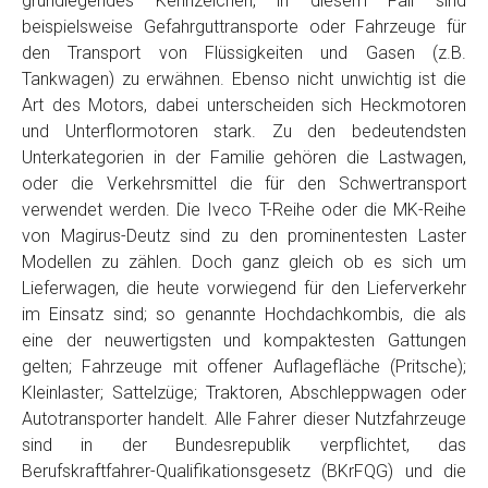
grundlegendes Kennzeichen, in diesem Fall sind
Telefon
*
beispielsweise Gefahrguttransporte oder Fahrzeuge für
den Transport von Flüssigkeiten und Gasen (z.B.
Tankwagen) zu erwähnen. Ebenso nicht unwichtig ist die
Email
Art des Motors, dabei unterscheiden sich Heckmotoren
und Unterflormotoren stark. Zu den bedeutendsten
Unterkategorien in der Familie gehören die Lastwagen,
PLZ und Ort
oder die Verkehrsmittel die für den Schwertransport
verwendet werden. Die Iveco T-Reihe oder die MK-Reihe
Foto Nr. 1
von Magirus-Deutz sind zu den prominentesten Laster
Modellen zu zählen. Doch ganz gleich ob es sich um
Lieferwagen, die heute vorwiegend für den Lieferverkehr
Foto Nr. 2
im Einsatz sind; so genannte Hochdachkombis, die als
eine der neuwertigsten und kompaktesten Gattungen
gelten; Fahrzeuge mit offener Auflagefläche (Pritsche);
Foto Nr. 3
Kleinlaster; Sattelzüge; Traktoren, Abschleppwagen oder
Autotransporter handelt. Alle Fahrer dieser Nutzfahrzeuge
sind in der Bundesrepublik verpflichtet, das
Sonstiges
Berufskraftfahrer-Qualifikationsgesetz (BKrFQG) und die