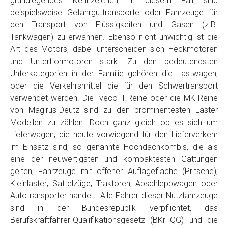
grundlegendes Kennzeichen, in diesem Fall sind
Telefon
*
beispielsweise Gefahrguttransporte oder Fahrzeuge für
den Transport von Flüssigkeiten und Gasen (z.B.
Tankwagen) zu erwähnen. Ebenso nicht unwichtig ist die
Email
Art des Motors, dabei unterscheiden sich Heckmotoren
und Unterflormotoren stark. Zu den bedeutendsten
Unterkategorien in der Familie gehören die Lastwagen,
PLZ und Ort
oder die Verkehrsmittel die für den Schwertransport
verwendet werden. Die Iveco T-Reihe oder die MK-Reihe
Foto Nr. 1
von Magirus-Deutz sind zu den prominentesten Laster
Modellen zu zählen. Doch ganz gleich ob es sich um
Lieferwagen, die heute vorwiegend für den Lieferverkehr
Foto Nr. 2
im Einsatz sind; so genannte Hochdachkombis, die als
eine der neuwertigsten und kompaktesten Gattungen
gelten; Fahrzeuge mit offener Auflagefläche (Pritsche);
Foto Nr. 3
Kleinlaster; Sattelzüge; Traktoren, Abschleppwagen oder
Autotransporter handelt. Alle Fahrer dieser Nutzfahrzeuge
sind in der Bundesrepublik verpflichtet, das
Sonstiges
Berufskraftfahrer-Qualifikationsgesetz (BKrFQG) und die