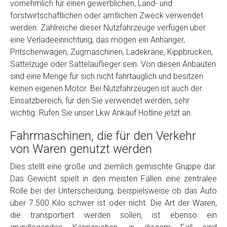
vornehmlich für einen gewerblichen, Land- und
Model
*
forstwirtschaftlichen oder amtlichen Zweck verwendet
werden. Zahlreiche dieser Nutzfahrzeuge verfügen über
eine Verladeeinrichtung, das mögen ein Anhänger,
Baujahr
Pritschenwagen, Zugmaschinen, Ladekräne, Kippbrücken,
Sattelzüge oder Sattelauflieger sein. Von diesen Anbauten
Getriebe
sind eine Menge für sich nicht fahrtauglich und besitzen
keinen eigenen Motor. Bei Nutzfahrzeugen ist auch der
Einsatzbereich, für den Sie verwendet werden, sehr
Bekannte Schäden
wichtig. Rufen Sie unser Lkw Ankauf Hotline jetzt an.
Fahrmaschinen, die für den Verkehr
Kilometerstand
von Waren genutzt werden
Dies stellt eine große und ziemlich gemischte Gruppe dar.
Preisvorstellung
Das Gewicht spielt in den meisten Fällen eine zentralee
Rolle bei der Unterscheidung, beispielsweise ob das Auto
Name
*
über 7.500 Kilo schwer ist oder nicht. Die Art der Waren,
die transportiert werden sollen, ist ebenso ein