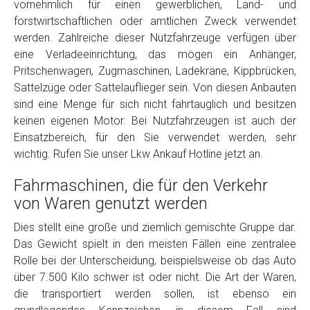
vornehmlich für einen gewerblichen, Land- und
Model
*
forstwirtschaftlichen oder amtlichen Zweck verwendet
werden. Zahlreiche dieser Nutzfahrzeuge verfügen über
eine Verladeeinrichtung, das mögen ein Anhänger,
Baujahr
Pritschenwagen, Zugmaschinen, Ladekräne, Kippbrücken,
Sattelzüge oder Sattelauflieger sein. Von diesen Anbauten
Getriebe
sind eine Menge für sich nicht fahrtauglich und besitzen
keinen eigenen Motor. Bei Nutzfahrzeugen ist auch der
Einsatzbereich, für den Sie verwendet werden, sehr
Bekannte Schäden
wichtig. Rufen Sie unser Lkw Ankauf Hotline jetzt an.
Fahrmaschinen, die für den Verkehr
Kilometerstand
von Waren genutzt werden
Dies stellt eine große und ziemlich gemischte Gruppe dar.
Preisvorstellung
Das Gewicht spielt in den meisten Fällen eine zentralee
Rolle bei der Unterscheidung, beispielsweise ob das Auto
Name
*
über 7.500 Kilo schwer ist oder nicht. Die Art der Waren,
die transportiert werden sollen, ist ebenso ein