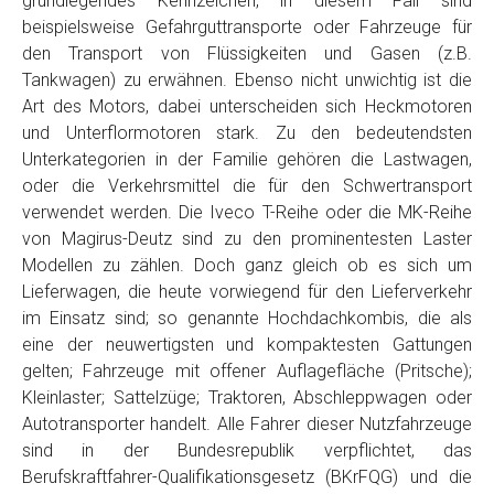
grundlegendes Kennzeichen, in diesem Fall sind
Telefon
*
beispielsweise Gefahrguttransporte oder Fahrzeuge für
den Transport von Flüssigkeiten und Gasen (z.B.
Tankwagen) zu erwähnen. Ebenso nicht unwichtig ist die
Email
Art des Motors, dabei unterscheiden sich Heckmotoren
und Unterflormotoren stark. Zu den bedeutendsten
Unterkategorien in der Familie gehören die Lastwagen,
PLZ und Ort
oder die Verkehrsmittel die für den Schwertransport
verwendet werden. Die Iveco T-Reihe oder die MK-Reihe
Foto Nr. 1
von Magirus-Deutz sind zu den prominentesten Laster
Modellen zu zählen. Doch ganz gleich ob es sich um
Lieferwagen, die heute vorwiegend für den Lieferverkehr
Foto Nr. 2
im Einsatz sind; so genannte Hochdachkombis, die als
eine der neuwertigsten und kompaktesten Gattungen
gelten; Fahrzeuge mit offener Auflagefläche (Pritsche);
Foto Nr. 3
Kleinlaster; Sattelzüge; Traktoren, Abschleppwagen oder
Autotransporter handelt. Alle Fahrer dieser Nutzfahrzeuge
sind in der Bundesrepublik verpflichtet, das
Sonstiges
Berufskraftfahrer-Qualifikationsgesetz (BKrFQG) und die