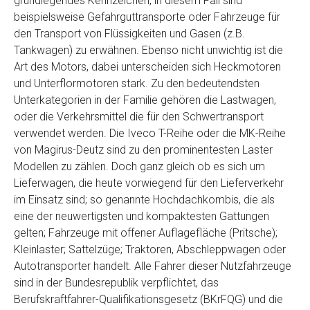
grundlegendes Kennzeichen, in diesem Fall sind
Telefon
*
beispielsweise Gefahrguttransporte oder Fahrzeuge für
den Transport von Flüssigkeiten und Gasen (z.B.
Tankwagen) zu erwähnen. Ebenso nicht unwichtig ist die
Email
Art des Motors, dabei unterscheiden sich Heckmotoren
und Unterflormotoren stark. Zu den bedeutendsten
Unterkategorien in der Familie gehören die Lastwagen,
PLZ und Ort
oder die Verkehrsmittel die für den Schwertransport
verwendet werden. Die Iveco T-Reihe oder die MK-Reihe
Foto Nr. 1
von Magirus-Deutz sind zu den prominentesten Laster
Modellen zu zählen. Doch ganz gleich ob es sich um
Lieferwagen, die heute vorwiegend für den Lieferverkehr
Foto Nr. 2
im Einsatz sind; so genannte Hochdachkombis, die als
eine der neuwertigsten und kompaktesten Gattungen
gelten; Fahrzeuge mit offener Auflagefläche (Pritsche);
Foto Nr. 3
Kleinlaster; Sattelzüge; Traktoren, Abschleppwagen oder
Autotransporter handelt. Alle Fahrer dieser Nutzfahrzeuge
sind in der Bundesrepublik verpflichtet, das
Sonstiges
Berufskraftfahrer-Qualifikationsgesetz (BKrFQG) und die