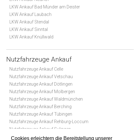
LKW Ankauf Bad Münder am Deister
LKW Ankauf Laubach
LKW Ankauf Stendal
LKW Ankauf Sinntal
LKW Ankauf Knüllwald
Nutzfahrzeuge Ankauf
Nutzfahrzeuge Ankauf Celle
Nutzfahrzeuge Ankauf Vetschau
Nutzfahrzeuge Ankauf Dötlingen
Nutzfahrzeuge Ankauf Molbergen
Nutzfahrzeuge Ankauf Waldmünchen
Nutzfahrzeuge Ankauf Berching
Nutzfahrzeuge Ankauf Tübingen
Nutzfahrzeuge Ankauf Rehburg-Loccum
Nutzfahrzeuge Ankauf Sulingen
Nutzfahrzeuge Ankauf Drochtersen
Cookies erleichtern die Bereitstellung unserer