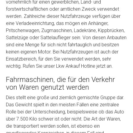
vornehmlich für einen gewerblichen, Land- und
Model
*
forstwirtschaftlichen oder amtlichen Zweck verwendet
werden. Zahlreiche dieser Nutzfahrzeuge verfügen über
eine Verladeeinrichtung, das mögen ein Anhänger,
Baujahr
Pritschenwagen, Zugmaschinen, Ladekräne, Kippbrücken,
Sattelzüge oder Sattelauflieger sein. Von diesen Anbauten
Getriebe
sind eine Menge für sich nicht fahrtauglich und besitzen
keinen eigenen Motor. Bei Nutzfahrzeugen ist auch der
Einsatzbereich, für den Sie verwendet werden, sehr
Bekannte Schäden
wichtig. Rufen Sie unser Lkw Ankauf Hotline jetzt an.
Fahrmaschinen, die für den Verkehr
Kilometerstand
von Waren genutzt werden
Dies stellt eine große und ziemlich gemischte Gruppe dar.
Preisvorstellung
Das Gewicht spielt in den meisten Fällen eine zentralee
Rolle bei der Unterscheidung, beispielsweise ob das Auto
Name
*
über 7.500 Kilo schwer ist oder nicht. Die Art der Waren,
die transportiert werden sollen, ist ebenso ein