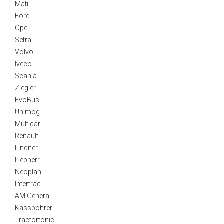
Mafi
Ford
Opel
Setra
Volvo
Iveco
Scania
Ziegler
EvoBus
Unimog
Multicar
Renault
Lindner
Liebherr
Neoplan
Intertrac
AM General
Kässbohrer
Tractortonic