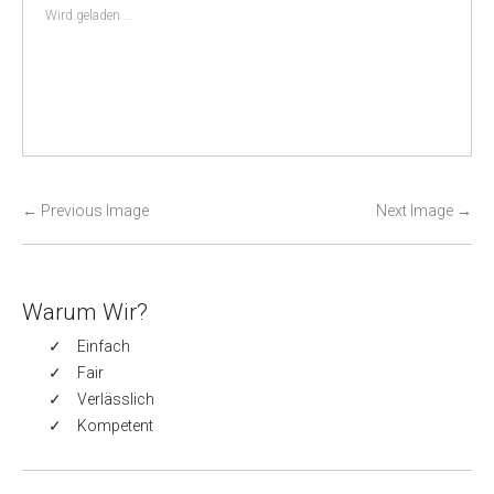
Wird geladen …
P
←
Previous Image
Next Image
→
o
s
t
Warum Wir?
n
Einfach
a
Fair
v
Verlässlich
i
Kompetent
g
a