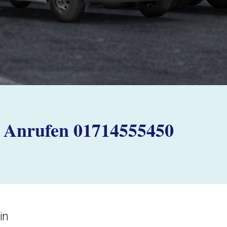
Anrufen 01714555450
in