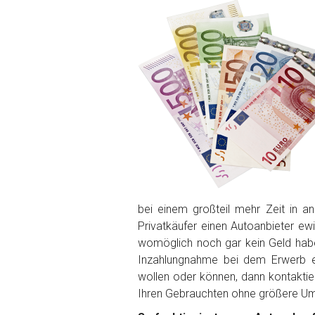
PLZ und Ort
Foto Nr. 1
Foto Nr. 2
Foto Nr. 3
bei einem großteil mehr Zeit in 
Privatkäufer einen Autoanbieter ew
Sonstiges
womöglich noch gar kein Geld ha
Inzahlungnahme bei dem Erwerb ei
wollen oder können, dann kontaktie
Ihren Gebrauchten ohne größere U