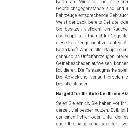
Berlin an. Wir sind uns im klar
Gebrauchsgegenstände sind und i
Getriebe
Fahrzeuge entsprechende Gebrauch
Weist der Lack bereits Defizite od
Sie besitzen vielleicht ein Rauch
Bekannte Schäden
überhaupt kein Thema! Im Gegenteil
diese Fahrzeuge nicht zu kaufen. Au
Kilometerstand
Berlin kauft Wagen aller Baujahre un
genauso an Unfallfahrzeugen interes
Getriebeschaden aufweisen, können 
Preisvorstellung
liquidieren. Die Fahrzeugmarke spiel
Die Abwicklung verläuft problem
Dienstleistungen.
Name
*
Bargeld für Ihr Auto bei Ihrem Pk
Telefon
*
Seien Sie ehrlich, Sie haben vor Ih
derzeit viel besser nutzen. Evtl. is
gar einen Fehler oder Unfall der 
Email
auch Ihre Ansprüche geändert, wei