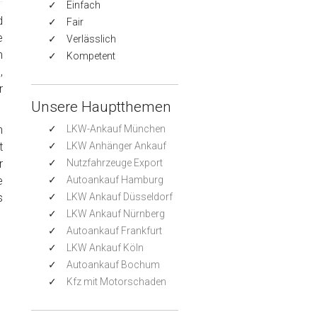
Einfach
d
Fair
e
Verlässlich
n
Kompetent
,
r
Unsere Hauptthemen
h
LKW-Ankauf München
t
LKW Anhänger Ankauf
r
Nutzfahrzeuge Export
e
Autoankauf Hamburg
s
LKW Ankauf Düsseldorf
LKW Ankauf Nürnberg
Autoankauf Frankfurt
LKW Ankauf Köln
Autoankauf Bochum
Kfz mit Motorschaden