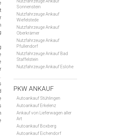
Nutzfahrzeuge Ankauf
e
Sonnenstein
t
Nutzfahrzeuge Ankauf
r
Wiefelstede
m
Nutzfahrzeuge Ankauf
g
Oberkrämer
Nutzfahrzeuge Ankauf
Pfullendorf
g
Nutzfahrzeuge Ankauf Bad
e
Staffelstein
e
Nutzfahrzeuge Ankauf Eslohe
r
.
s
PKW ANKAUF
d
e
Autoankauf Stühlingen
s
Autoankauf Erkelenz
n
Ankauf von Lieferwagen aller
Art
e
Autoankauf Boxberg
Autoankauf Eichendorf