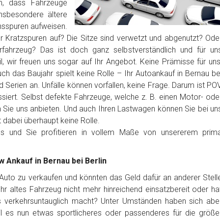
en, dass Fahrzeuge
nsbesondere ältere
sspuren aufweisen.
er Kratzspuren auf? Die Sitze sind verwetzt und abgenutzt? Ode
erfahrzeug? Das ist doch ganz selbstverständlich und für un
, wir freuen uns sogar auf Ihr Angebot. Keine Prämisse für uns
ch das Baujahr spielt keine Rolle – Ihr Autoankauf in Bernau be
d Serien an. Unfälle können vorfallen, keine Frage. Darum ist PO
siert. Selbst defekte Fahrzeuge, welche z. B. einen Motor- ode
Sie uns anbieten. Und auch Ihren Lastwagen können Sie bei un
t dabei überhaupt keine Rolle.
los und Sie profitieren in vollem Maße von unsererem prim
w Ankauf in Bernau bei Berlin
r Auto zu verkaufen und könnten das Geld dafür an anderer Stell
t Ihr altes Fahrzeug nicht mehr hinreichend einsatzbereit oder ha
es verkehrsuntauglich macht? Unter Umständen haben sich abe
l es nun etwas sportlicheres oder passenderes für die größe