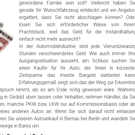
gewordene Familie sein soll? Vielleicht haben Si
gerade Ihr Wunschfahrzeug entdeckt und ein Angebo
ergattert, dass Sie nicht abschlagen können? Ode
lösen Sie sich erforderlicher Weise von Ihre
Prachtstück, weil das Geld für die Instandhaltun
einfach nicht mehr ausreicht?
In der Automobilindustrie sind jede Vierundzwanzi
Stunden verschwendetes Geld. Wie auch immer Ihr
Ausgangssituation aussieht, am Schluss suchen Si
einen Käufer für Ihr Auto, der Ihnen in kürzeste
Zeitspanne das meiste Bargeld darbieten kann
Erfahrungsgemäß zeigt sich das der Weg zur Erkenntni
anspruch nimmt, als es am Ende nötig gewesen wäre. Währen
ig in Geduld üben lassen oder hinhalten, nehmen Händler, da Si
ben, manche PKW bzw. LKW nur auf Kommissionsbasis oder al
nes anderen Autos an. Wenn Sie sich darauf nicht einlasse
ren Sie unseren Autoankauf in Bernau bei Berlin und wandeln Si
mwege in Bares um.