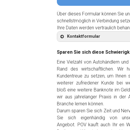
Über dieses Formular können Sie un
schnellstmöglich in Verbindung setz
Ihre Daten werden vertraulich behan
Kontaktformular
Sparen Sie sich diese Schwierigk
Eine Vielzahl von Autohändlern und
Rand des wirtschaftlichen. Wir 
Kontaktformular
Kundentreue zu setzen, um Ihnen so
weiterer zufriedener Kunde
bei we
Marke
*
bloß eine weitere Banknote im Gel
wir aus jahrelanger Praxis in der 
Branche lernen können.
Model
*
Darum sparen Sie sich Zeit und Ner
Sie sich eigenhändig von unse
Baujahr
Angebot. POV kauft auch Ihr en W