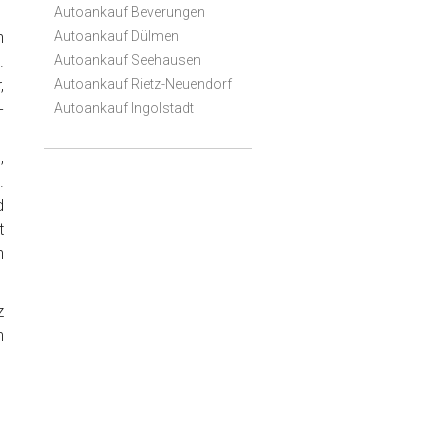
Autoankauf Beverungen
h
Autoankauf Dülmen
.
Autoankauf Seehausen
,
Autoankauf Rietz-Neuendorf
-
Autoankauf Ingolstadt
,
.
d
t
n
z
n