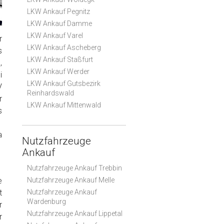
LKW Ankauf Pegnitz
LKW Ankauf Damme
LKW Ankauf Varel
r
LKW Ankauf Ascheberg
s
LKW Ankauf Staßfurt
,
LKW Ankauf Werder
i
LKW Ankauf Gutsbezirk
V
Reinhardswald
r
LKW Ankauf Mittenwald
s
a
Nutzfahrzeuge
Ankauf
Nutzfahrzeuge Ankauf Trebbin
e
Nutzfahrzeuge Ankauf Melle
t
Nutzfahrzeuge Ankauf
Wardenburg
r
Nutzfahrzeuge Ankauf Lippetal
r