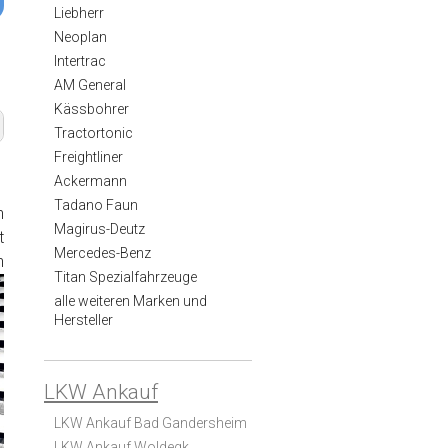
Liebherr
Neoplan
Intertrac
AM General
Kässbohrer
Tractortonic
Freightliner
Ackermann
Tadano Faun
n
Magirus-Deutz
t
Mercedes-Benz
n
Titan Spezialfahrzeuge
alle weiteren Marken und
Hersteller
LKW Ankauf
LKW Ankauf Bad Gandersheim
LKW Ankauf Woldegk