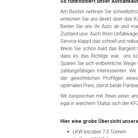
So funktioniert unser Autoankauf 
Am Besten nehmen Sie schnellstmögl
erreichen Sie uns direkt über das 
Bieten Sie uns Ihr Auto an und ma
Fertig
Zustand usw. Auch Ihren Unfallwage
Service klappt das schnell und reibu
Wie viel ist 10+2 ?
*
Wenn Sie schon bald das Bargeld f
dass es das Richtige war, uns ko
Sparen Sie sich entbehrliche Wege 
zahlungsfähigen Interessenten. Wir
der gewöhnlichen Profitgier ein
optimalen Preis, damit beide Partei
Wir besprechen mit Ihnen einen anst
egal in welchem Status sich der KF
.
Hier eine grobe Übersicht unsere
LKW bis/über 7,5 Tonnen