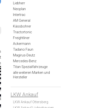
Liebherr
Neoplan
Intertrac
AM General
Kässbohrer
Tractortonic
Freightliner
Ackermann
Tadano Faun
n
Magirus-Deutz
t
Mercedes-Benz
n
Titan Spezialfahrzeuge
alle weiteren Marken und
Hersteller
LKW Ankauf
LKW Ankauf Ottersberg
LKW Ankauf Lüdinghausen