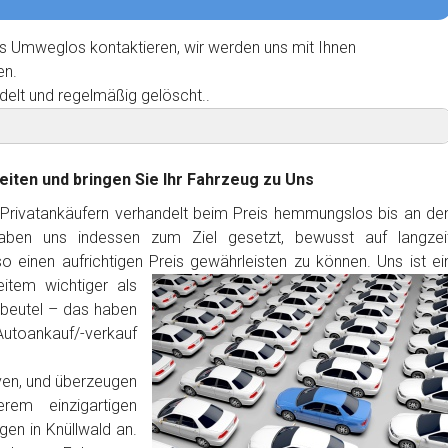
s Umweglos kontaktieren, wir werden uns mit Ihnen
en.
delt und regelmäßig gelöscht..
eiten und bringen Sie Ihr Fahrzeug zu Uns
 Privatankäufern verhandelt beim Preis hemmungslos bis an de
haben uns indessen zum Ziel gesetzt, bewusst auf langzei
 einen aufrichtigen Preis gewährleisten zu können. Uns ist ei
item wichtiger als
dbeutel – das haben
Autoankauf/-verkauf
ven, und überzeugen
rem einzigartigen
en in Knüllwald an.