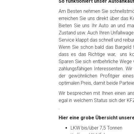
So funktioniert unser Autoankauf
Am Besten nehmen Sie schnellstmögl
erreichen Sie uns direkt über das 
Bieten Sie uns Ihr Auto an und ma
Fertig
Zustand usw. Auch Ihren Unfallwage
Service klappt das schnell und reibu
Wie viel ist 10+2 ?
*
Wenn Sie schon bald das Bargeld f
dass es das Richtige war, uns ko
Sparen Sie sich entbehrliche Wege 
zahlungsfähigen Interessenten. Wir
der gewöhnlichen Profitgier ein
optimalen Preis, damit beide Partei
Wir besprechen mit Ihnen einen anst
egal in welchem Status sich der KF
.
Hier eine grobe Übersicht unsere
LKW bis/über 7,5 Tonnen