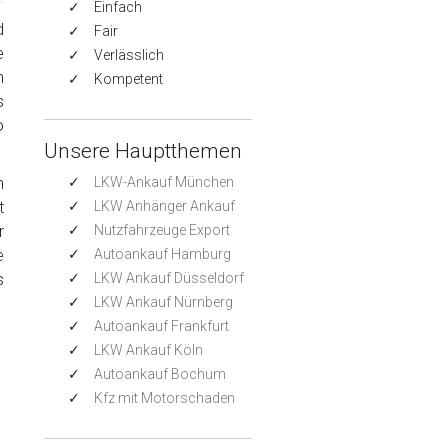
Einfach
d
Fair
e
Verlässlich
n
Kompetent
s
o
Unsere Hauptthemen
h
LKW-Ankauf München
t
LKW Anhänger Ankauf
r
Nutzfahrzeuge Export
e
Autoankauf Hamburg
s
LKW Ankauf Düsseldorf
LKW Ankauf Nürnberg
Autoankauf Frankfurt
LKW Ankauf Köln
Autoankauf Bochum
Kfz mit Motorschaden