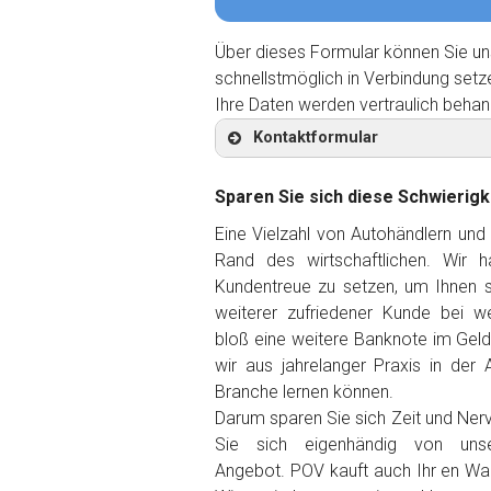
Über dieses Formular können Sie un
schnellstmöglich in Verbindung setz
Ihre Daten werden vertraulich behan
Kontaktformular
Sparen Sie sich diese Schwierigk
Eine Vielzahl von Autohändlern und
Rand des wirtschaftlichen. Wir 
Kontaktformular
Kundentreue zu setzen, um Ihnen so
weiterer zufriedener Kunde
bei we
Marke
*
bloß eine weitere Banknote im Gel
wir aus jahrelanger Praxis in der 
Branche lernen können.
Model
*
Darum sparen Sie sich Zeit und Ner
Sie sich eigenhändig von unse
Baujahr
Angebot. POV kauft auch Ihr en Wag