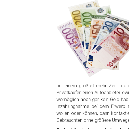
PLZ und Ort
Foto Nr. 1
Foto Nr. 2
Foto Nr. 3
bei einem großteil mehr Zeit in 
Privatkäufer einen Autoanbieter ew
Sonstiges
womöglich noch gar kein Geld ha
Inzahlungnahme bei dem Erwerb ei
wollen oder können, dann kontaktie
Gebrauchten ohne größere Umwege 