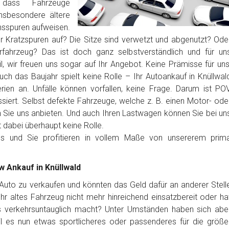
dass Fahrzeuge
nsbesondere ältere
sspuren aufweisen.
er Kratzspuren auf? Die Sitze sind verwetzt und abgenutzt? Ode
erfahrzeug? Das ist doch ganz selbstverständlich und für un
, wir freuen uns sogar auf Ihr Angebot. Keine Prämisse für uns
ch das Baujahr spielt keine Rolle – Ihr Autoankauf in Knüllwal
rien an. Unfälle können vorfallen, keine Frage. Darum ist PO
siert. Selbst defekte Fahrzeuge, welche z. B. einen Motor- ode
Sie uns anbieten. Und auch Ihren Lastwagen können Sie bei un
t dabei überhaupt keine Rolle.
los und Sie profitieren in vollem Maße von unsererem prim
w Ankauf in Knüllwald
r Auto zu verkaufen und könnten das Geld dafür an anderer Stell
t Ihr altes Fahrzeug nicht mehr hinreichend einsatzbereit oder ha
es verkehrsuntauglich macht? Unter Umständen haben sich abe
l es nun etwas sportlicheres oder passenderes für die größe