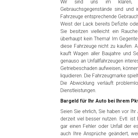
Wir sind uns im klaren, 
Gebrauchsgegenstände sind und i
Getriebe
Fahrzeuge entsprechende Gebrauch
Weist der Lack bereits Defizite od
Sie besitzen vielleicht ein Rauch
Bekannte Schäden
überhaupt kein Thema! Im Gegenteil
diese Fahrzeuge nicht zu kaufen. Au
Kilometerstand
kauft Wagen aller Baujahre und Se
genauso an Unfallfahrzeugen interes
Getriebeschaden aufweisen, können 
Preisvorstellung
liquidieren. Die Fahrzeugmarke spiel
Die Abwicklung verläuft problem
Dienstleistungen.
Name
*
Bargeld für Ihr Auto bei Ihrem Pk
Telefon
*
Seien Sie ehrlich, Sie haben vor Ih
derzeit viel besser nutzen. Evtl. is
gar einen Fehler oder Unfall der 
Email
auch Ihre Ansprüche geändert, wei