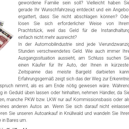
gewordene Familie sein soll? Vielleicht haben Si
gerade Ihr Wunschfahrzeug entdeckt und ein Angebo
ergattert, dass Sie nicht abschlagen können? Ode
lösen Sie sich erforderlicher Weise von Ihre
Prachtstück, weil das Geld für die Instandhaltun
einfach nicht mehr ausreicht?
In der Automobilindustrie sind jede Vierundzwanzi
Stunden verschwendetes Geld. Wie auch immer Ihr
Ausgangssituation aussieht, am Schluss suchen Si
einen Käufer für Ihr Auto, der Ihnen in kürzeste
Zeitspanne das meiste Bargeld darbieten kann
Erfahrungsgemäß zeigt sich das der Weg zur Erkenntni
anspruch nimmt, als es am Ende nötig gewesen wäre. Währen
ig in Geduld üben lassen oder hinhalten, nehmen Händler, da Si
ben, manche PKW bzw. LKW nur auf Kommissionsbasis oder al
nes anderen Autos an. Wenn Sie sich darauf nicht einlasse
ren Sie unseren Autoankauf in Knüllwald und wandeln Sie Ihre
in Bares um.