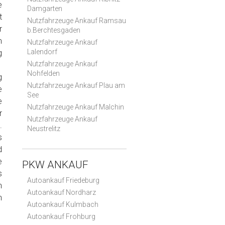
e
Damgarten
t
Nutzfahrzeuge Ankauf Ramsau
r
b.Berchtesgaden
m
Nutzfahrzeuge Ankauf
Lalendorf
g
Nutzfahrzeuge Ankauf
Nohfelden
g
Nutzfahrzeuge Ankauf Plau am
e
See
e
Nutzfahrzeuge Ankauf Malchin
r
Nutzfahrzeuge Ankauf
.
Neustrelitz
s
d
e
PKW ANKAUF
s
Autoankauf Friedeburg
n
Autoankauf Nordharz
n
Autoankauf Kulmbach
Autoankauf Frohburg