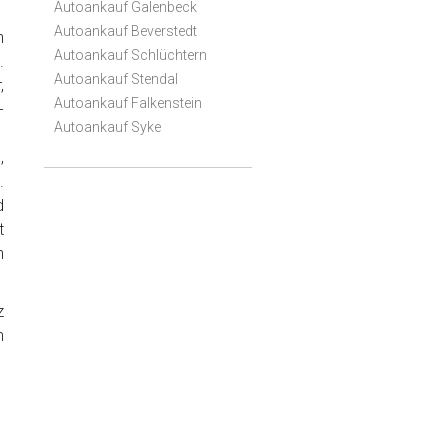
Autoankauf Galenbeck
Autoankauf Beverstedt
h
Autoankauf Schlüchtern
.
Autoankauf Stendal
,
Autoankauf Falkenstein
-
Autoankauf Syke
,
.
d
t
n
z
n