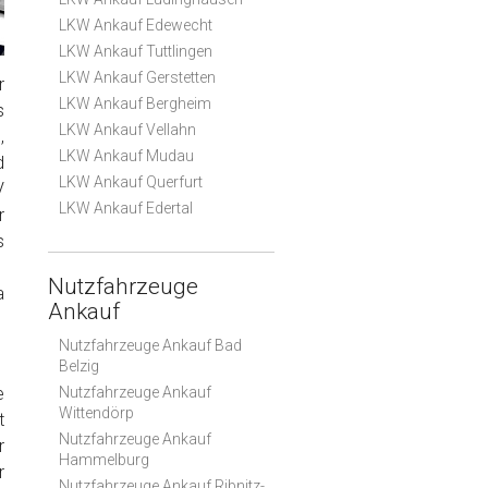
LKW Ankauf Edewecht
LKW Ankauf Tuttlingen
LKW Ankauf Gerstetten
r
LKW Ankauf Bergheim
s
LKW Ankauf Vellahn
,
LKW Ankauf Mudau
d
LKW Ankauf Querfurt
V
LKW Ankauf Edertal
r
s
Nutzfahrzeuge
a
Ankauf
Nutzfahrzeuge Ankauf Bad
Belzig
e
Nutzfahrzeuge Ankauf
Wittendörp
t
Nutzfahrzeuge Ankauf
r
Hammelburg
r
Nutzfahrzeuge Ankauf Ribnitz-