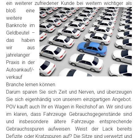
ein weiterer zufriedener Kunde
bei weitem wichtiger als
Model
*
bloß eine
weitere
Baujahr
Banknote im
Geldbeutel –
das haben
Getriebe
wir aus
jahrelanger
Praxis in der
Bekannte Schäden
Autoankauf/-
verkauf
Kilometerstand
Branche lernen können.
Darum sparen Sie sich Zeit und Nerven, und überzeugen
Sie sich eigenhändig von unserem einzigartigen Angebot.
Preisvorstellung
POV kauft auch Ihr en Wagen in Reichshof an. Wir sind uns
im klaren, dass Fahrzeuge Gebrauchsgegenstände sind
und insbesondere ältere Fahrzeuge entsprechende
Name
*
Gebrauchsspuren aufweisen. Weist der Lack bereits
Defizite oder Kratzspuren auf? Die Sitze sind verwetzt und