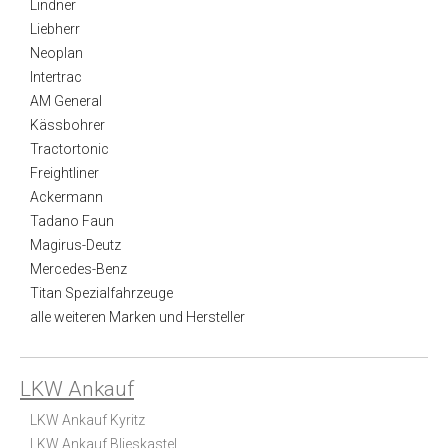
Lindner
Liebherr
Neoplan
Intertrac
AM General
Kässbohrer
Tractortonic
Freightliner
Ackermann
Tadano Faun
Magirus-Deutz
Mercedes-Benz
Titan Spezialfahrzeuge
alle weiteren Marken und Hersteller
LKW Ankauf
LKW Ankauf Kyritz
LKW Ankauf Blieskastel