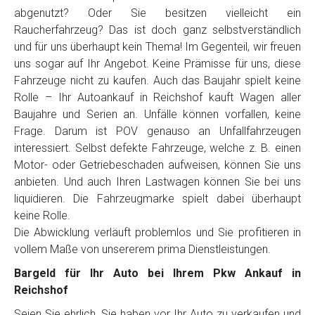
Telefon
*
abgenutzt? Oder Sie besitzen vielleicht ein
Raucherfahrzeug? Das ist doch ganz selbstverständlich
und für uns überhaupt kein Thema! Im Gegenteil, wir freuen
Email
uns sogar auf Ihr Angebot. Keine Prämisse für uns, diese
Fahrzeuge nicht zu kaufen. Auch das Baujahr spielt keine
Rolle – Ihr Autoankauf in Reichshof kauft Wagen aller
PLZ und Ort
Baujahre und Serien an. Unfälle können vorfallen, keine
Frage. Darum ist POV genauso an Unfallfahrzeugen
Foto Nr. 1
interessiert. Selbst defekte Fahrzeuge, welche z. B. einen
Motor- oder Getriebeschaden aufweisen, können Sie uns
anbieten. Und auch Ihren Lastwagen können Sie bei uns
Foto Nr. 2
liquidieren. Die Fahrzeugmarke spielt dabei überhaupt
keine Rolle.
Die Abwicklung verläuft problemlos und Sie profitieren in
vollem Maße von unsererem prima Dienstleistungen.
Foto Nr. 3
Bargeld für Ihr Auto bei Ihrem Pkw Ankauf in
Reichshof
Sonstiges
Seien Sie ehrlich, Sie haben vor Ihr Auto zu verkaufen und