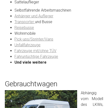
Sattelauflieger
Selbstfahrende Arbeitsmaschinen
Anhänger und Auflieger
Transporter
und Busse
Reisebusse
Wohnmobile
Pick-ups/Sprinter/Vans
Unfallfahrzeuge
Fahrzeuge mit/ohne TÜV
Fahruntüchtige Fahrzeuge
Und viele weitere
Gebrauchtwagen
Abhängig
vom Modell
des LKWs,