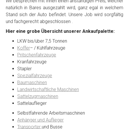
Wir besprechen mit Ihnen einen anständigen Preis, welcher
natürlich in Bares ausgezahlt wird, ganz egal in welchem
Stand sich der Auto befindet. Unsere Job wird sorgfältig
Kontaktformular
und fachgerecht abgeschlossen .
Hier eine grobe Übersicht unserer Ankaufpalette:
Marke
*
LKW bis/über 7,5 Tonnen
Koffer
– / Kühlfahrzeuge
Model
*
Pritschenfahrzeuge
Kranfahrzeuge
Stapler
Baujahr
Spezialfahrzeuge
Baumaschinen
Landwirtschaftliche Maschinen
Getriebe
Sattelzugmaschinen
Sattelauflieger
Bekannte Schäden
Selbstfahrende Arbeitsmaschinen
Anhänger und Auflieger
Kilometerstand
Transporter
und Busse