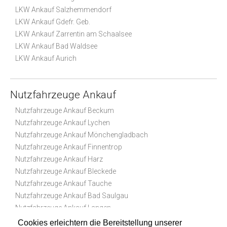
LKW Ankauf Salzhemmendorf
LKW Ankauf Gdefr. Geb.
LKW Ankauf Zarrentin am Schaalsee
LKW Ankauf Bad Waldsee
LKW Ankauf Aurich
Nutzfahrzeuge Ankauf
Nutzfahrzeuge Ankauf Beckum
Nutzfahrzeuge Ankauf Lychen
Nutzfahrzeuge Ankauf Mönchengladbach
Nutzfahrzeuge Ankauf Finnentrop
Nutzfahrzeuge Ankauf Harz
Nutzfahrzeuge Ankauf Bleckede
Nutzfahrzeuge Ankauf Tauche
Nutzfahrzeuge Ankauf Bad Saulgau
Nutzfahrzeuge Ankauf Langen
Nutzfahrzeuge Ankauf Pegnitz
Cookies erleichtern die Bereitstellung unserer