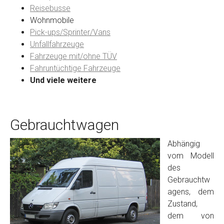
Reisebusse
Wohnmobile
Preisvorstellung
Pick-ups/Sprinter/Vans
Unfallfahrzeuge
Fahrzeuge mit/ohne TÜV
Name
*
Fahruntüchtige Fahrzeuge
Und viele weitere
Telefon
*
Gebrauchtwagen
Email
Abhängig
vom Modell
PLZ und Ort
des
Gebrauchtw
Foto Nr. 1
agens, dem
Zustand,
dem von