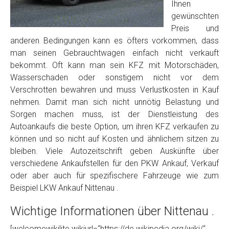
Foto Nr. 2
Ihnen
gewünschten
Preis und
Foto Nr. 3
anderen Bedingungen kann es öfters vorkommen, dass
man seinen Gebrauchtwagen einfach nicht verkauft
bekommt. Oft kann man sein KFZ mit Motorschäden,
Wasserschaden oder sonstigem nicht vor dem
Sonstiges
Verschrotten bewahren und muss Verlustkosten in Kauf
nehmen. Damit man sich nicht unnötig Belastung und
Sorgen machen muss, ist der Dienstleistung des
Autoankaufs die beste Option, um ihren KFZ verkaufen zu
können und so nicht auf Kosten und ähnlichem sitzen zu
bleiben. Viele Autozeitschrift geben Auskünfte über
verschiedene Ankaufstellen für den PKW Ankauf, Verkauf
oder aber auch für spezifischere Fahrzeuge wie zum
Beispiel LKW Ankauf Nittenau .
Fertig
Wichtige Informationen über Nittenau .
Wie viel ist 10+2 ?
*
[welcomewikilite wikiurl=“https://de.wikipedia.org/wiki/“