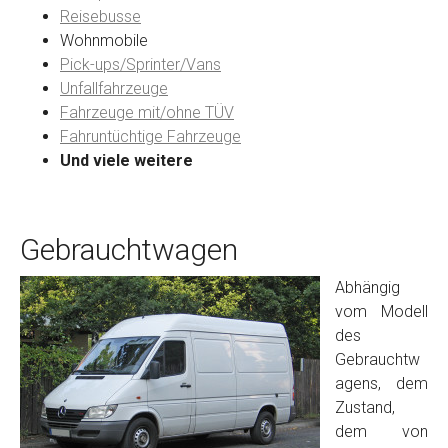
Reisebusse
Wohnmobile
Preisvorstellung
Pick-ups/Sprinter/Vans
Unfallfahrzeuge
Fahrzeuge mit/ohne TÜV
Name
*
Fahruntüchtige Fahrzeuge
Und viele weitere
Telefon
*
Gebrauchtwagen
Email
Abhängig
vom Modell
PLZ und Ort
des
Gebrauchtw
Foto Nr. 1
agens, dem
Zustand,
dem von