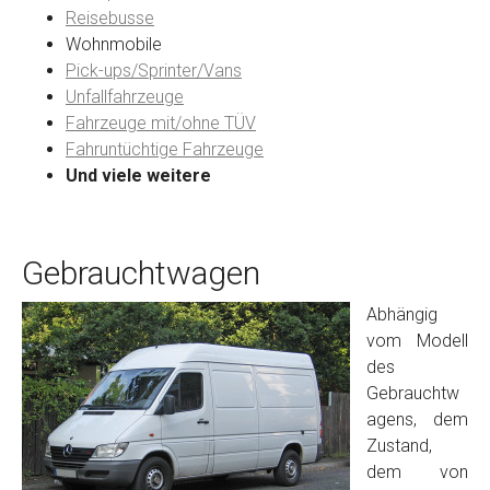
Reisebusse
Wohnmobile
Preisvorstellung
Pick-ups/Sprinter/Vans
Unfallfahrzeuge
Fahrzeuge mit/ohne TÜV
Name
*
Fahruntüchtige Fahrzeuge
Und viele weitere
Telefon
*
Gebrauchtwagen
Email
Abhängig
vom Modell
PLZ und Ort
des
Gebrauchtw
Foto Nr. 1
agens, dem
Zustand,
dem von