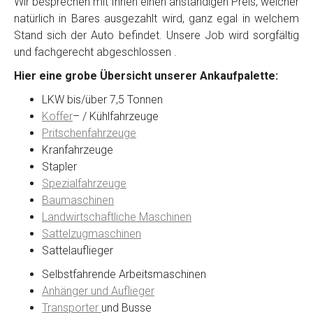
Wir besprechen mit Ihnen einen anständigen Preis, welcher
natürlich in Bares ausgezahlt wird, ganz egal in welchem
Stand sich der Auto befindet. Unsere Job wird sorgfältig
Kontaktformular
und fachgerecht abgeschlossen .
Hier eine grobe Übersicht unserer Ankaufpalette:
Marke
*
LKW bis/über 7,5 Tonnen
Koffer
– / Kühlfahrzeuge
Model
*
Pritschenfahrzeuge
Kranfahrzeuge
Stapler
Baujahr
Spezialfahrzeuge
Baumaschinen
Landwirtschaftliche Maschinen
Getriebe
Sattelzugmaschinen
Sattelauflieger
Bekannte Schäden
Selbstfahrende Arbeitsmaschinen
Anhänger und Auflieger
Kilometerstand
Transporter
und Busse