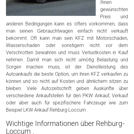
Foto Nr. 2
Ihnen
gewünschten
Preis und
Foto Nr. 3
anderen Bedingungen kann es öfters vorkommen, dass
man seinen Gebrauchtwagen einfach nicht verkauft
bekommt. Oft kann man sein KFZ mit Motorschäden,
Wasserschaden oder sonstigem nicht vor dem
Sonstiges
Verschrotten bewahren und muss Verlustkosten in Kauf
nehmen. Damit man sich nicht unnötig Belastung und
Sorgen machen muss, ist der Dienstleistung des
Autoankaufs die beste Option, um ihren KFZ verkaufen zu
können und so nicht auf Kosten und ähnlichem sitzen zu
bleiben. Viele Autozeitschrift geben Auskünfte über
verschiedene Ankaufstellen für den PKW Ankauf, Verkauf
oder aber auch für spezifischere Fahrzeuge wie zum
Beispiel LKW Ankauf Rehburg-Loccum .
Fertig
Wichtige Informationen über Rehburg-
Wie viel ist 10+2 ?
*
Loccum .