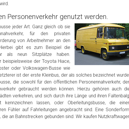
wird.
den Personenverkehr genutzt werden.
sse jeder Art. Ganz gleich ob sie
nnahverkehr, für den privaten
örderung von Arbeitnehmer an den
Hierbei gibt es zum Beispiel die
ehr als neun Sitzplätze haben.
er beispielsweise der Toyota Hiace,
bster oder Volkswagen-Busse wie
zterer ist der erste Kleinbus, der als solches bezeichnet wurde
usse, die sowohl für den öffentlichen Personennahverkehr, de
enverkehr gebraucht werden können. Hierzu gehören auch di
ädten verkehren, und sich durch ihre Länge und ihren Faltenbalg
 kennzeichnen lassen, oder Oberleitungsbusse, die eine
eren Fühler auf Fahrleitungen angebracht sind. Eine Sonderfor
, die an Bahnstrecken gebunden sind. Wir kaufen Nutzkraftwage