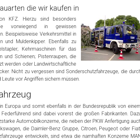
uarten die wir kaufen in
von KFZ. Hierzu sind besonders
die vorwiegend in gewissen
. Beispielsweise Verkehrsmittel in
 und Muldenkipper. Ebenfalls zu
lstapler; Kehrmaschinen für das
 und Schienen; Pistenraupen, die
tzt werden oder Landwirtschaftliche
ecker. Nicht zu vergessen sind Sonderschutzfahrzeuge, die durc
d Leute vor Angriffen sichern müssen.
ahrzeug
in Europa und somit ebenfalls in der Bundesrepublik von eine
 Federführend sind dabei vorerst die großen Fabrikanten. Daz
nzstarke Automobilkonzerne, die neben der PKW Anfertigung auc
kswagen, die Daimler-Benz Gruppe, Citroen, Peugeot oder Fiat
utzfahrzeuge entwickeln, sind etwa die namhaften Konzerne MA