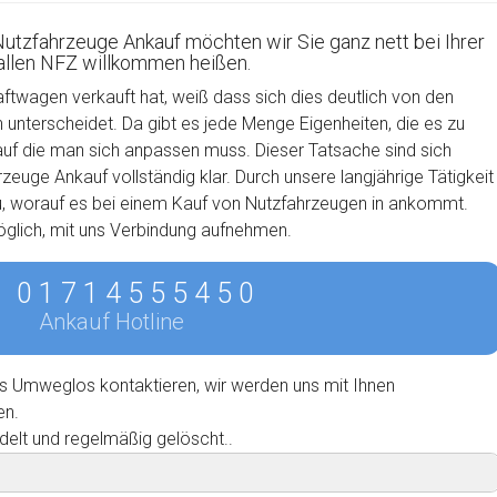
Nutzfahrzeuge Ankauf möchten wir Sie ganz nett bei Ihrer
 allen NFZ willkommen heißen.
aftwagen verkauft hat, weiß dass sich dies deutlich von den
nterscheidet. Da gibt es jede Menge Eigenheiten, die es zu
auf die man sich anpassen muss. Dieser Tatsache sind sich
euge Ankauf vollständig klar. Durch unsere langjährige Tätigkeit
u, worauf es bei einem Kauf von Nutzfahrzeugen in ankommt.
möglich, mit uns Verbindung aufnehmen.
0 1 7 1 4 5 5 5 4 5 0
Ankauf Hotline
s Umweglos kontaktieren, wir werden uns mit Ihnen
en.
delt und regelmäßig gelöscht..