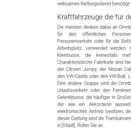
wirksamen Rettungsdienst benötigt 
Foto Nr. 2
Kraftfahrzeuge die für 
Die meisten denken dabei an Omnibu
Foto Nr. 3
für den öffentlichen Persone
Personenverkehr oder für die Bef
Arbeitsplatz, verwendet werden. 
Sonstiges
Kleinbusse, die keinesfalls m
Charakteristische Fabrikate sind hi
der Citroen Jumpy, der Nissan Ca
den VW-Caddy oder den VW-Bulli. Let
Eine andere Gruppe sind die Omnib
Urlaubsverkehr oder den Fernlini
Gelenkbusse, die häufiger in Großst
der wie ein Akkordeon aussieht
elektronischen Antrieb besitzen, d
Fertig
dieser Gattung sind die Trambahnen
in [Stadt]. Rufen Sie an.