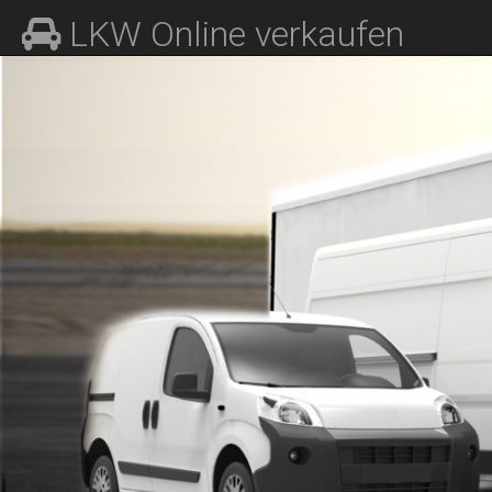
M
S
LKW Online verkaufen
K
A
I
I
P
N
T
O
M
C
E
O
N
N
T
U
E
N
T