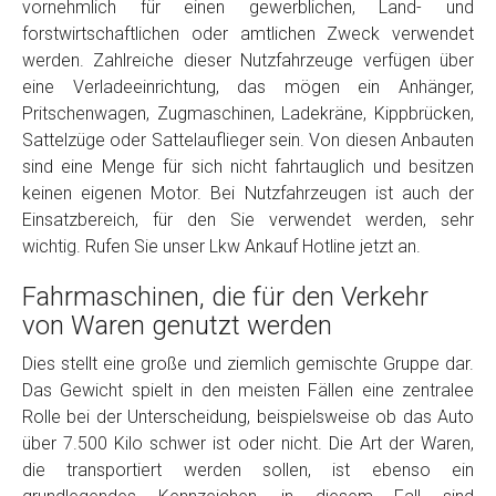
vornehmlich für einen gewerblichen, Land- und
Model
*
forstwirtschaftlichen oder amtlichen Zweck verwendet
werden. Zahlreiche dieser Nutzfahrzeuge verfügen über
eine Verladeeinrichtung, das mögen ein Anhänger,
Baujahr
Pritschenwagen, Zugmaschinen, Ladekräne, Kippbrücken,
Sattelzüge oder Sattelauflieger sein. Von diesen Anbauten
Getriebe
sind eine Menge für sich nicht fahrtauglich und besitzen
keinen eigenen Motor. Bei Nutzfahrzeugen ist auch der
Einsatzbereich, für den Sie verwendet werden, sehr
Bekannte Schäden
wichtig. Rufen Sie unser Lkw Ankauf Hotline jetzt an.
Fahrmaschinen, die für den Verkehr
Kilometerstand
von Waren genutzt werden
Dies stellt eine große und ziemlich gemischte Gruppe dar.
Preisvorstellung
Das Gewicht spielt in den meisten Fällen eine zentralee
Rolle bei der Unterscheidung, beispielsweise ob das Auto
Name
*
über 7.500 Kilo schwer ist oder nicht. Die Art der Waren,
die transportiert werden sollen, ist ebenso ein