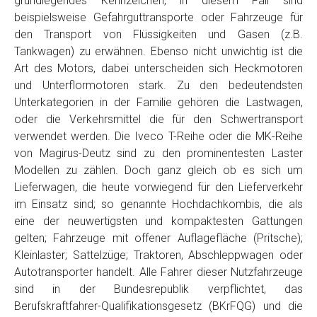
grundlegendes Kennzeichen, in diesem Fall sind
Telefon
*
beispielsweise Gefahrguttransporte oder Fahrzeuge für
den Transport von Flüssigkeiten und Gasen (z.B.
Tankwagen) zu erwähnen. Ebenso nicht unwichtig ist die
Email
Art des Motors, dabei unterscheiden sich Heckmotoren
und Unterflormotoren stark. Zu den bedeutendsten
Unterkategorien in der Familie gehören die Lastwagen,
PLZ und Ort
oder die Verkehrsmittel die für den Schwertransport
verwendet werden. Die Iveco T-Reihe oder die MK-Reihe
Foto Nr. 1
von Magirus-Deutz sind zu den prominentesten Laster
Modellen zu zählen. Doch ganz gleich ob es sich um
Lieferwagen, die heute vorwiegend für den Lieferverkehr
Foto Nr. 2
im Einsatz sind; so genannte Hochdachkombis, die als
eine der neuwertigsten und kompaktesten Gattungen
gelten; Fahrzeuge mit offener Auflagefläche (Pritsche);
Foto Nr. 3
Kleinlaster; Sattelzüge; Traktoren, Abschleppwagen oder
Autotransporter handelt. Alle Fahrer dieser Nutzfahrzeuge
sind in der Bundesrepublik verpflichtet, das
Sonstiges
Berufskraftfahrer-Qualifikationsgesetz (BKrFQG) und die