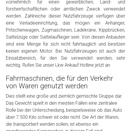
vornehmlich für einen gewerblichen, Land- und
Model
*
forstwirtschaftlichen oder amtlichen Zweck verwendet
werden. Zahlreiche dieser Nutzfahrzeuge verfügen über
eine Verladeeinrichtung, das mögen ein Anhänger,
Baujahr
Pritschenwagen, Zugmaschinen, Ladekräne, Kippbrücken,
Sattelzüge oder Sattelauflieger sein. Von diesen Anbauten
Getriebe
sind eine Menge für sich nicht fahrtauglich und besitzen
keinen eigenen Motor. Bei Nutzfahrzeugen ist auch der
Einsatzbereich, für den Sie verwendet werden, sehr
Bekannte Schäden
wichtig. Rufen Sie unser Lkw Ankauf Hotline jetzt an.
Fahrmaschinen, die für den Verkehr
Kilometerstand
von Waren genutzt werden
Dies stellt eine große und ziemlich gemischte Gruppe dar.
Preisvorstellung
Das Gewicht spielt in den meisten Fällen eine zentralee
Rolle bei der Unterscheidung, beispielsweise ob das Auto
Name
*
über 7.500 Kilo schwer ist oder nicht. Die Art der Waren,
die transportiert werden sollen, ist ebenso ein