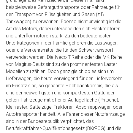
grundlegendes Kennzeichen, in diesem Fall sind
Telefon
*
beispielsweise Gefahrguttransporte oder Fahrzeuge für
den Transport von Flüssigkeiten und Gasen (z.B.
Tankwagen) zu erwähnen. Ebenso nicht unwichtig ist die
Email
Art des Motors, dabei unterscheiden sich Heckmotoren
und Unterflormotoren stark. Zu den bedeutendsten
Unterkategorien in der Familie gehören die Lastwagen,
PLZ und Ort
oder die Verkehrsmittel die für den Schwertransport
verwendet werden. Die Iveco T-Reihe oder die MK-Reihe
Foto Nr. 1
von Magirus-Deutz sind zu den prominentesten Laster
Modellen zu zählen. Doch ganz gleich ob es sich um
Lieferwagen, die heute vorwiegend für den Lieferverkehr
Foto Nr. 2
im Einsatz sind; so genannte Hochdachkombis, die als
eine der neuwertigsten und kompaktesten Gattungen
gelten; Fahrzeuge mit offener Auflagefläche (Pritsche);
Foto Nr. 3
Kleinlaster; Sattelzüge; Traktoren, Abschleppwagen oder
Autotransporter handelt. Alle Fahrer dieser Nutzfahrzeuge
sind in der Bundesrepublik verpflichtet, das
Sonstiges
Berufskraftfahrer-Qualifikationsgesetz (BKrFQG) und die