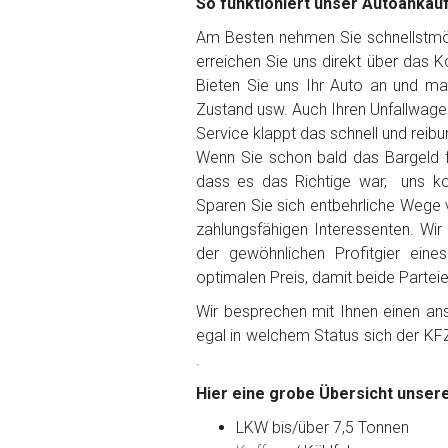
So funktioniert unser Autoankauf
Am Besten nehmen Sie schnellstmögl
erreichen Sie uns direkt über das 
Bieten Sie uns Ihr Auto an und ma
Fertig
Zustand usw. Auch Ihren Unfallwage
Service klappt das schnell und reibu
Wie viel ist 10+2 ?
*
Wenn Sie schon bald das Bargeld f
dass es das Richtige war, uns ko
Sparen Sie sich entbehrliche Wege 
zahlungsfähigen Interessenten. Wir
der gewöhnlichen Profitgier ein
optimalen Preis, damit beide Partei
Wir besprechen mit Ihnen einen anst
egal in welchem Status sich der KF
.
Hier eine grobe Übersicht unsere
LKW bis/über 7,5 Tonnen