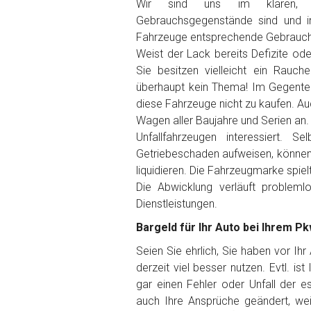
Wir sind uns im klaren, 
Gebrauchsgegenstände sind und i
Getriebe
Fahrzeuge entsprechende Gebrauch
Weist der Lack bereits Defizite od
Sie besitzen vielleicht ein Rauch
Bekannte Schäden
überhaupt kein Thema! Im Gegenteil
diese Fahrzeuge nicht zu kaufen. Auc
Kilometerstand
Wagen aller Baujahre und Serien an.
Unfallfahrzeugen interessiert. 
Getriebeschaden aufweisen, können 
Preisvorstellung
liquidieren. Die Fahrzeugmarke spiel
Die Abwicklung verläuft problem
Dienstleistungen.
Name
*
Bargeld für Ihr Auto bei Ihrem P
Telefon
*
Seien Sie ehrlich, Sie haben vor Ih
derzeit viel besser nutzen. Evtl. is
gar einen Fehler oder Unfall der 
Email
auch Ihre Ansprüche geändert, wei