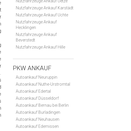
Nutzfahrzeuge Ankauf Uetze
e
Nutzfahrzeuge Ankauf Karstädt
t
Nutzfahrzeuge Ankauf Uchte
r
Nutzfahrzeuge Ankauf
m
Hecklingen
g
Nutzfahrzeuge Ankauf
Beverstedt
g
Nutzfahrzeuge Ankauf Hille
e
e
r
PKW ANKAUF
.
Autoankauf Neuruppin
s
Autoankauf Nuthe-Urstromtal
d
Autoankauf Edertal
e
Autoankauf Düsseldorf
s
Autoankauf Bernau bei Berlin
n
Autoankauf Burladingen
n
Autoankauf Neuhausen
Autoankauf Edemissen