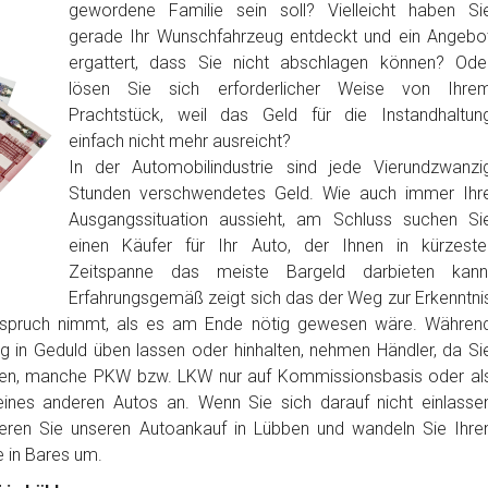
gewordene Familie sein soll? Vielleicht haben Si
gerade Ihr Wunschfahrzeug entdeckt und ein Angebo
ergattert, dass Sie nicht abschlagen können? Ode
lösen Sie sich erforderlicher Weise von Ihre
Prachtstück, weil das Geld für die Instandhaltun
einfach nicht mehr ausreicht?
In der Automobilindustrie sind jede Vierundzwanzi
Stunden verschwendetes Geld. Wie auch immer Ihr
Ausgangssituation aussieht, am Schluss suchen Si
einen Käufer für Ihr Auto, der Ihnen in kürzeste
Zeitspanne das meiste Bargeld darbieten kann
Erfahrungsgemäß zeigt sich das der Weg zur Erkenntni
anspruch nimmt, als es am Ende nötig gewesen wäre. Währen
ig in Geduld üben lassen oder hinhalten, nehmen Händler, da Si
ben, manche PKW bzw. LKW nur auf Kommissionsbasis oder al
nes anderen Autos an. Wenn Sie sich darauf nicht einlasse
ieren Sie unseren Autoankauf in Lübben und wandeln Sie Ihre
in Bares um.