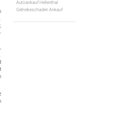
Autoankauf Hellenthal
Getriebeschaden Ankauf
h
.
,
-
,
.
d
t
n
z
n