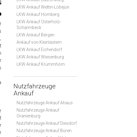
LKW Ankauf Wettin-Löbejün
LKW Ankauf Homberg
LKW Ankauf Osterholz-
r
Scharmbeck
s
LKW Ankauf Bergen
,
Ankauf von Kleinlastern
t
LKW Ankauf Eichendorf
n
LKW Ankauf Wiesenburg
r
LKW Ankauf Krummhörn
s
a
Nutzfahrzeuge
Ankauf
Nutzfahrzeuge Ankauf Ahaus
e
Nutzfahrzeuge Ankauf
Oranienburg
t
Nutzfahrzeuge Ankauf Diesdorf
r
Nutzfahrzeuge Ankauf Büren
r