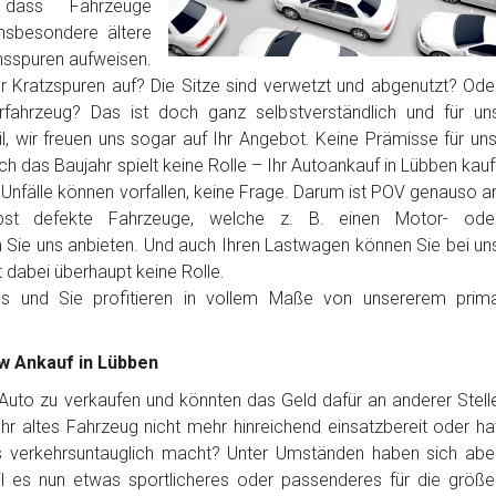
dass Fahrzeuge
nsbesondere ältere
sspuren aufweisen.
er Kratzspuren auf? Die Sitze sind verwetzt und abgenutzt? Ode
erfahrzeug? Das ist doch ganz selbstverständlich und für un
, wir freuen uns sogar auf Ihr Angebot. Keine Prämisse für uns
h das Baujahr spielt keine Rolle – Ihr Autoankauf in Lübben kauf
 Unfälle können vorfallen, keine Frage. Darum ist POV genauso a
Selbst defekte Fahrzeuge, welche z. B. einen Motor- ode
Sie uns anbieten. Und auch Ihren Lastwagen können Sie bei un
t dabei überhaupt keine Rolle.
los und Sie profitieren in vollem Maße von unsererem prim
kw Ankauf in Lübben
r Auto zu verkaufen und könnten das Geld dafür an anderer Stell
t Ihr altes Fahrzeug nicht mehr hinreichend einsatzbereit oder ha
es verkehrsuntauglich macht? Unter Umständen haben sich abe
l es nun etwas sportlicheres oder passenderes für die größe