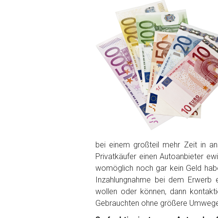
PLZ und Ort
Foto Nr. 1
Foto Nr. 2
Foto Nr. 3
bei einem großteil mehr Zeit in 
Privatkäufer einen Autoanbieter ew
Sonstiges
womöglich noch gar kein Geld ha
Inzahlungnahme bei dem Erwerb ei
wollen oder können, dann kontakt
Gebrauchten ohne größere Umwege 