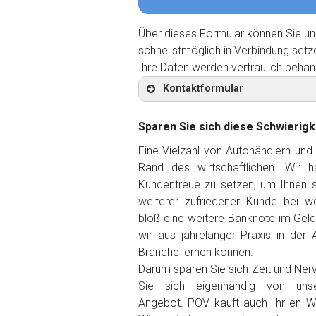
Über dieses Formular können Sie un
schnellstmöglich in Verbindung setz
Ihre Daten werden vertraulich behan
Kontaktformular
Sparen Sie sich diese Schwierigk
Eine Vielzahl von Autohändlern und
Rand des wirtschaftlichen. Wir 
Kontaktformular
Kundentreue zu setzen, um Ihnen so
weiterer zufriedener Kunde
bei we
Marke
*
bloß eine weitere Banknote im Gel
wir aus jahrelanger Praxis in der 
Branche lernen können.
Model
*
Darum sparen Sie sich Zeit und Ner
Sie sich eigenhändig von unse
Baujahr
Angebot. POV kauft auch Ihr en W