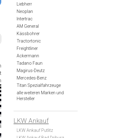
Liebherr
Neoplan
Intertrac
AM General
Kässbohrer
Tractortonic
Freightliner
Ackermann
Tadano Faun
n
Magirus-Deutz
t
Mercedes-Benz
n
Titan Spezialfahrzeuge
alle weiteren Marken und
Hersteller
LKW Ankauf
LKW Ankauf Putlitz
LKW Ankauf Bad Driburg