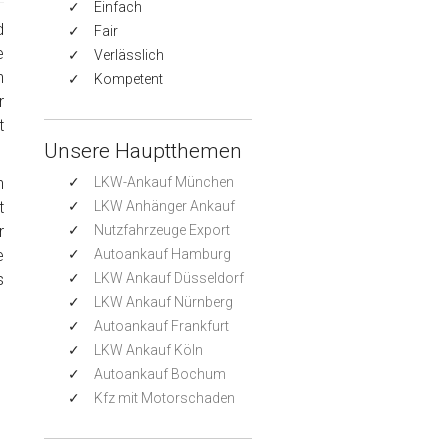
Einfach
d
Fair
e
Verlässlich
n
Kompetent
r
t
Unsere Hauptthemen
h
LKW-Ankauf München
t
LKW Anhänger Ankauf
r
Nutzfahrzeuge Export
e
Autoankauf Hamburg
s
LKW Ankauf Düsseldorf
LKW Ankauf Nürnberg
Autoankauf Frankfurt
LKW Ankauf Köln
Autoankauf Bochum
Kfz mit Motorschaden