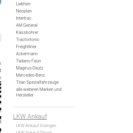
Liebherr
Neoplan
Intertrac
AM General
Kässbohrer
Tractortonic
Freightliner
Ackermann
Tadano Faun
n
Magirus-Deutz
t
Mercedes-Benz
n
Titan Spezialfahrzeuge
alle weiteren Marken und
Hersteller
LKW Ankauf
LKW Ankauf Solingen
LKW Ankauf Chorin