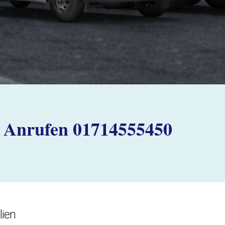
Anrufen 01714555450
ien