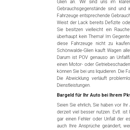
Glien an. Wir sind uns im klare
Gebrauchsgegenstände sind und i
Getriebe
Fahrzeuge entsprechende Gebrauch
Weist der Lack bereits Defizite od
Sie besitzen vielleicht ein Rauch
Bekannte Schäden
überhaupt kein Thema! Im Gegenteil
diese Fahrzeuge nicht zu kaufen
Kilometerstand
Schönwalde-Glien kauft Wagen aller
Darum ist POV genauso an Unfallfa
einen Motor- oder Getriebeschaden
Preisvorstellung
können Sie bei uns liquidieren. Die 
Die Abwicklung verläuft problem
Dienstleistungen.
Name
*
Bargeld für Ihr Auto bei Ihrem P
Telefon
*
Seien Sie ehrlich, Sie haben vor Ih
derzeit viel besser nutzen. Evtl. is
gar einen Fehler oder Unfall der 
Email
auch Ihre Ansprüche geändert, wei