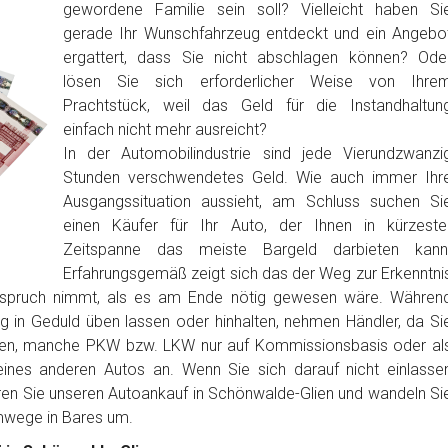
gewordene Familie sein soll? Vielleicht haben Si
gerade Ihr Wunschfahrzeug entdeckt und ein Angebo
ergattert, dass Sie nicht abschlagen können? Ode
lösen Sie sich erforderlicher Weise von Ihre
Prachtstück, weil das Geld für die Instandhaltun
einfach nicht mehr ausreicht?
In der Automobilindustrie sind jede Vierundzwanzi
Stunden verschwendetes Geld. Wie auch immer Ihr
Ausgangssituation aussieht, am Schluss suchen Si
einen Käufer für Ihr Auto, der Ihnen in kürzeste
Zeitspanne das meiste Bargeld darbieten kann
Erfahrungsgemäß zeigt sich das der Weg zur Erkenntni
anspruch nimmt, als es am Ende nötig gewesen wäre. Währen
ig in Geduld üben lassen oder hinhalten, nehmen Händler, da Si
ben, manche PKW bzw. LKW nur auf Kommissionsbasis oder al
nes anderen Autos an. Wenn Sie sich darauf nicht einlasse
ren Sie unseren Autoankauf in Schönwalde-Glien und wandeln Si
mwege in Bares um.