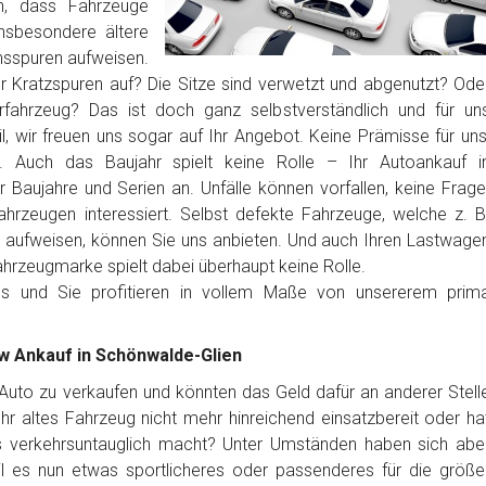
n, dass Fahrzeuge
nsbesondere ältere
sspuren aufweisen.
er Kratzspuren auf? Die Sitze sind verwetzt und abgenutzt? Ode
erfahrzeug? Das ist doch ganz selbstverständlich und für un
, wir freuen uns sogar auf Ihr Angebot. Keine Prämisse für uns
. Auch das Baujahr spielt keine Rolle – Ihr Autoankauf i
 Baujahre und Serien an. Unfälle können vorfallen, keine Frage
hrzeugen interessiert. Selbst defekte Fahrzeuge, welche z. B
 aufweisen, können Sie uns anbieten. Und auch Ihren Lastwage
Fahrzeugmarke spielt dabei überhaupt keine Rolle.
los und Sie profitieren in vollem Maße von unsererem prim
kw Ankauf in Schönwalde-Glien
r Auto zu verkaufen und könnten das Geld dafür an anderer Stell
t Ihr altes Fahrzeug nicht mehr hinreichend einsatzbereit oder ha
es verkehrsuntauglich macht? Unter Umständen haben sich abe
l es nun etwas sportlicheres oder passenderes für die größe