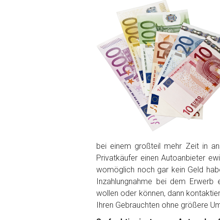
PLZ und Ort
Foto Nr. 1
Foto Nr. 2
Foto Nr. 3
bei einem großteil mehr Zeit in 
Privatkäufer einen Autoanbieter ew
Sonstiges
womöglich noch gar kein Geld ha
Inzahlungnahme bei dem Erwerb ei
wollen oder können, dann kontaktie
Ihren Gebrauchten ohne größere U