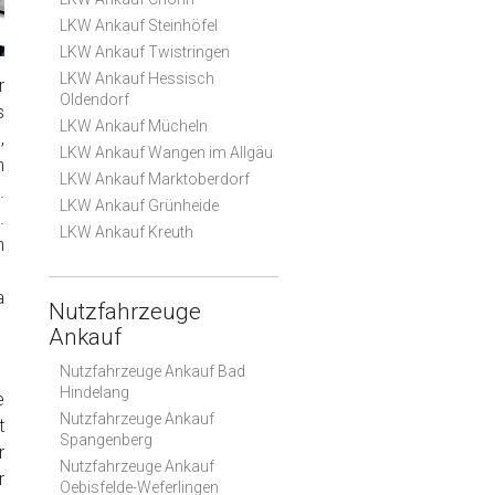
LKW Ankauf Steinhöfel
LKW Ankauf Twistringen
LKW Ankauf Hessisch
r
Oldendorf
s
LKW Ankauf Mücheln
,
LKW Ankauf Wangen im Allgäu
n
LKW Ankauf Marktoberdorf
.
LKW Ankauf Grünheide
.
LKW Ankauf Kreuth
n
a
Nutzfahrzeuge
Ankauf
Nutzfahrzeuge Ankauf Bad
Hindelang
e
Nutzfahrzeuge Ankauf
t
Spangenberg
r
Nutzfahrzeuge Ankauf
r
Oebisfelde-Weferlingen