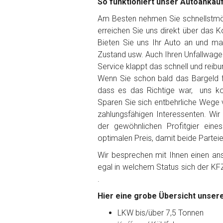
So funktioniert unser Autoankau
Am Besten nehmen Sie schnellstmögl
erreichen Sie uns direkt über das 
Bieten Sie uns Ihr Auto an und ma
Fertig
Zustand usw. Auch Ihren Unfallwage
Service klappt das schnell und reibu
Wie viel ist 10+2 ?
*
Wenn Sie schon bald das Bargeld f
dass es das Richtige war, uns ko
Sparen Sie sich entbehrliche Wege 
zahlungsfähigen Interessenten. Wir
der gewöhnlichen Profitgier ein
optimalen Preis, damit beide Partei
Wir besprechen mit Ihnen einen anst
egal in welchem Status sich der KF
.
Hier eine grobe Übersicht unsere
LKW bis/über 7,5 Tonnen