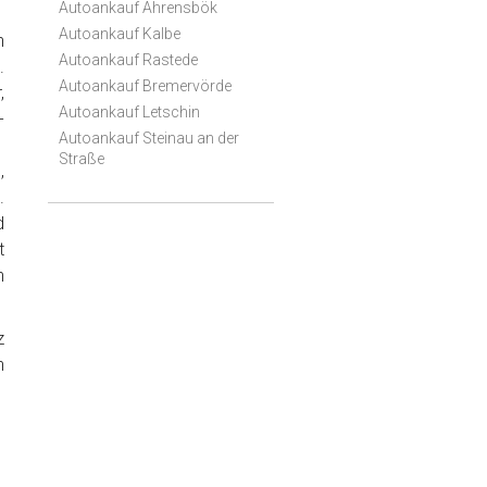
Autoankauf Ahrensbök
Autoankauf Kalbe
h
Autoankauf Rastede
.
Autoankauf Bremervörde
,
Autoankauf Letschin
-
Autoankauf Steinau an der
Straße
,
.
d
t
n
z
n