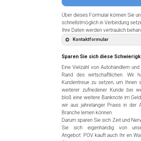
Über dieses Formular können Sie un
schnellstmöglich in Verbindung setz
Ihre Daten werden vertraulich behan
Kontaktformular
Sparen Sie sich diese Schwierigk
Eine Vielzahl von Autohändlern und
Rand des wirtschaftlichen. Wir 
Kontaktformular
Kundentreue zu setzen, um Ihnen so
weiterer zufriedener Kunde
bei we
Marke
*
bloß eine weitere Banknote im Gel
wir aus jahrelanger Praxis in der 
Branche lernen können.
Model
*
Darum sparen Sie sich Zeit und Ner
Sie sich eigenhändig von unse
Baujahr
Angebot. POV kauft auch Ihr en Wa