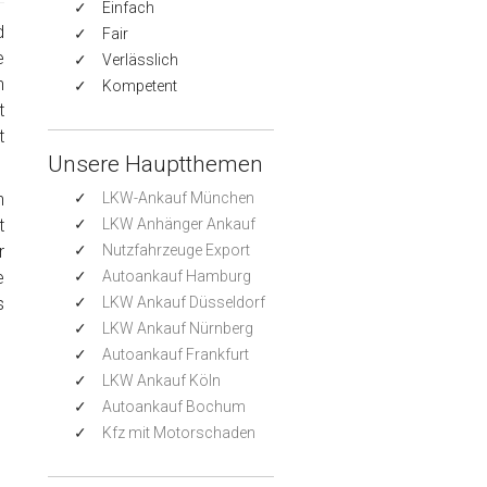
Einfach
d
Fair
e
Verlässlich
n
Kompetent
t
t
Unsere Hauptthemen
h
LKW-Ankauf München
t
LKW Anhänger Ankauf
r
Nutzfahrzeuge Export
e
Autoankauf Hamburg
s
LKW Ankauf Düsseldorf
LKW Ankauf Nürnberg
Autoankauf Frankfurt
LKW Ankauf Köln
Autoankauf Bochum
Kfz mit Motorschaden