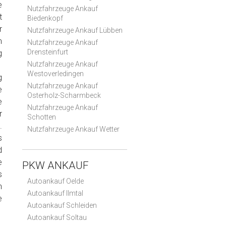
e
Nutzfahrzeuge Ankauf
t
Biedenkopf
r
Nutzfahrzeuge Ankauf Lübben
m
Nutzfahrzeuge Ankauf
Drensteinfurt
g
Nutzfahrzeuge Ankauf
Westoverledingen
g
Nutzfahrzeuge Ankauf
e
Osterholz-Scharmbeck
e
Nutzfahrzeuge Ankauf
r
Schotten
.
Nutzfahrzeuge Ankauf Wetter
s
d
e
PKW ANKAUF
s
Autoankauf Oelde
n
Autoankauf Ilmtal
e
Autoankauf Schleiden
Autoankauf Soltau