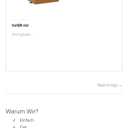
Gefällt mir:
Wird geladen …
P
Next Image
→
o
s
t
Warum Wir?
n
Einfach
a
Fair