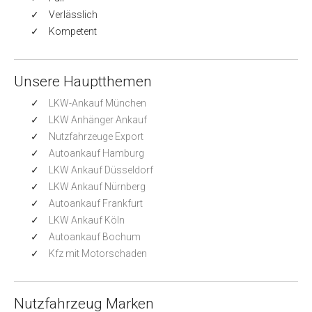
v
Verlässlich
i
Kompetent
g
a
t
Unsere Hauptthemen
i
LKW-Ankauf München
o
LKW Anhänger Ankauf
n
Nutzfahrzeuge Export
Autoankauf Hamburg
LKW Ankauf Düsseldorf
LKW Ankauf Nürnberg
Autoankauf Frankfurt
LKW Ankauf Köln
Autoankauf Bochum
Kfz mit Motorschaden
Nutzfahrzeug Marken